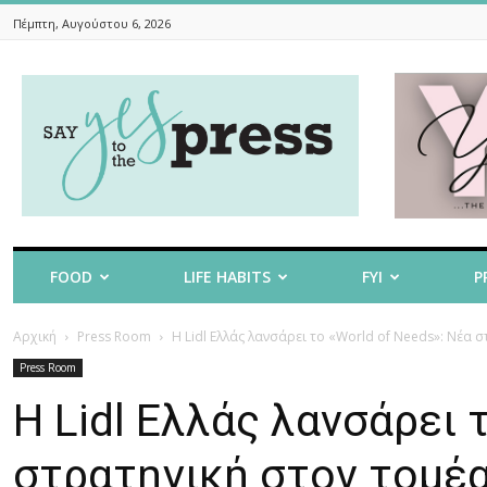
Πέμπτη, Αυγούστου 6, 2026
Say
Yes
To
The
Press
FOOD
LIFE HABITS
FYI
P
Αρχική
Press Room
Η Lidl Ελλάς λανσάρει το «World of Needs»: Νέα σ
Press Room
Η Lidl Ελλάς λανσάρει 
στρατηγική στον τομέ