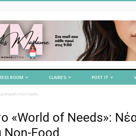
RESS ROOM
CLAIRE’S
POST IT
τρατηγική στον τομέα...
το «World of Needs»: Νέ
α Non-Food