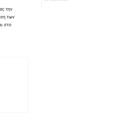
ας την
ηση των
αι στο