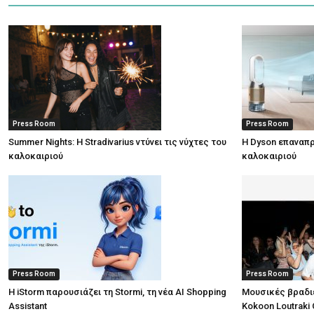
Press Room
Press Room
Summer Nights: Η Stradivarius ντύνει τις νύχτες του
Η Dyson επαναπρ
καλοκαιριού
καλοκαιριού
Press Room
Press Room
Η iStorm παρουσιάζει τη Stormi, τη νέα AI Shopping
Μουσικές βραδι
Assistant
Kokoon Loutraki 