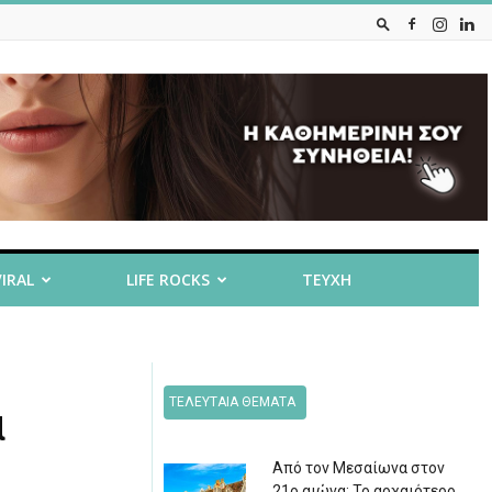
VIRAL
LIFE ROCKS
ΤΕΥΧΗ
ΤΕΛΕΥΤΑΙΑ ΘΕΜΑΤΑ
α
Από τον Μεσαίωνα στον
21ο αιώνα: Το αρχαιότερο