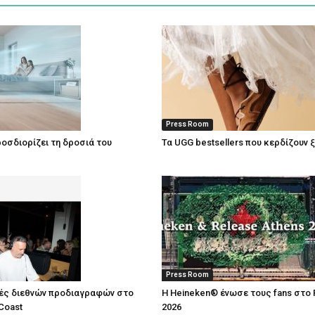
Press Room
οσδιορίζει τη δροσιά του
Τα UGG bestsellers που κερδίζουν 
Press Room
ές διεθνών προδιαγραφών στο
Η Heineken® ένωσε τους fans στο 
Coast
2026