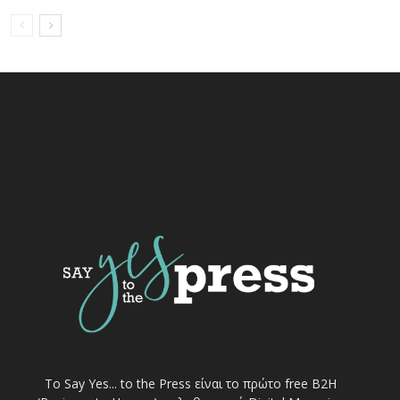
Το Say Yes... to the Press είναι το πρώτο free Β2Η