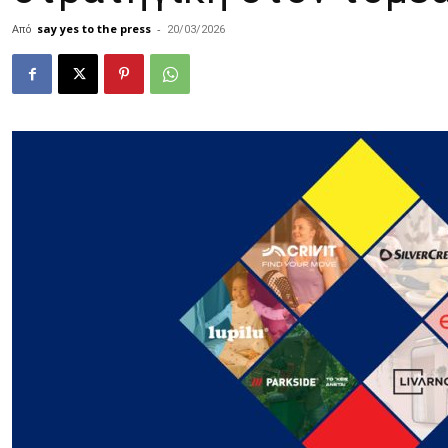
Από
say yes to the press
-
20/03/2026