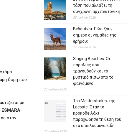
τάση που αλλάζει τη
σύγχρονη αρχιτεκτονική
28 Ιουλίου 2026
Βεδουίνοι: Πώς ζουν
σήμερα οι νομάδες της
ερήμου;
27 Ιουλίου 2026
Singing Beaches: Οι
παραλίες που…
τραγουδούν και το
νοτόμο
μυστικό πίσω από το
θαρη δομή που
φαινόμενο
23 Ιουλίου 2026
Το «Masterstroke» της
αυτίζεται με
Lacoste: Όταν το
,
ESMARA
κροκοδειλάκι
τας στον
παραχώρησε τη θέση του
στα απειλούμενα είδη
23 Ιουλίου 2026