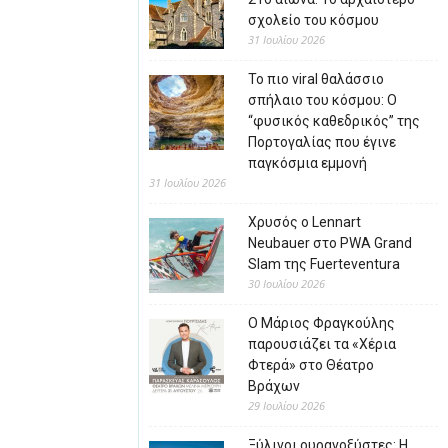
σχολείο του κόσμου
31 Ιουλίου 2026
Το πιο viral θαλάσσιο
σπήλαιο του κόσμου: Ο
“φυσικός καθεδρικός” της
Πορτογαλίας που έγινε
παγκόσμια εμμονή
31 Ιουλίου 2026
Χρυσός ο Lennart
Neubauer στο PWA Grand
Slam της Fuerteventura
30 Ιουλίου 2026
Ο Μάριος Φραγκούλης
παρουσιάζει τα «Χέρια
Φτερά» στο Θέατρο
Βράχων
29 Ιουλίου 2026
Ξύλινοι ουρανοξύστες: Η