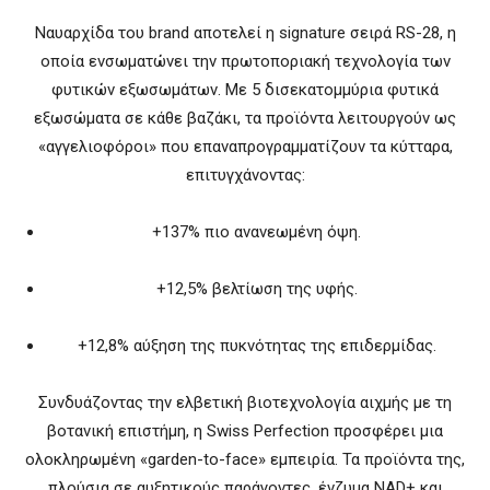
Ναυαρχίδα του brand αποτελεί η signature σειρά RS-28, η
οποία ενσωματώνει την πρωτοποριακή τεχνολογία των
φυτικών εξωσωμάτων. Με 5 δισεκατομμύρια φυτικά
εξωσώματα σε κάθε βαζάκι, τα προϊόντα λειτουργούν ως
«αγγελιοφόροι» που επαναπρογραμματίζουν τα κύτταρα,
επιτυγχάνοντας:
+137% πιο ανανεωμένη όψη.
+12,5% βελτίωση της υφής.
+12,8% αύξηση της πυκνότητας της επιδερμίδας.
Συνδυάζοντας την ελβετική βιοτεχνολογία αιχμής με τη
βοτανική επιστήμη, η Swiss Perfection προσφέρει μια
ολοκληρωμένη «garden-to-face» εμπειρία. Τα προϊόντα της,
πλούσια σε αυξητικούς παράγοντες, ένζυμα NAD+ και