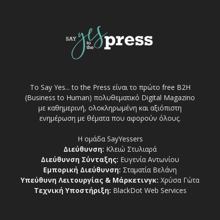
Το Say Yes... to the Press είναι το πρώτο free Β2Η
(Business to Human) πολυθεματικό Digital Magazino
με καθημερινή, ολοκληρωμένη και αξιόπιστη
ενημέρωση με θέματα που αφορούν όλους.
Η ομάδα SayYessers
Διεύθυνση:
Κλειώ Στυλιαρά
Διεύθυνση Σύνταξης:
Ευγενία Αντωνίου
Εμπορική Διεύθυνση:
Σταματία Βελάνη
Υπεύθυνη Λειτουργίας & Μάρκετινγκ:
Χρύσα Γώτα
Τεχνική Υποστήριξη:
BlackDot Web Services