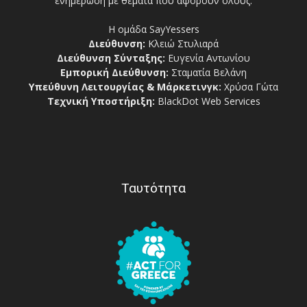
ενημέρωση με θέματα που αφορούν όλους.
Η ομάδα SayYessers
Διεύθυνση:
Κλειώ Στυλιαρά
Διεύθυνση Σύνταξης:
Ευγενία Αντωνίου
Εμπορική Διεύθυνση:
Σταματία Βελάνη
Υπεύθυνη Λειτουργίας & Μάρκετινγκ:
Χρύσα Γώτα
Τεχνική Υποστήριξη:
BlackDot Web Services
Ταυτότητα