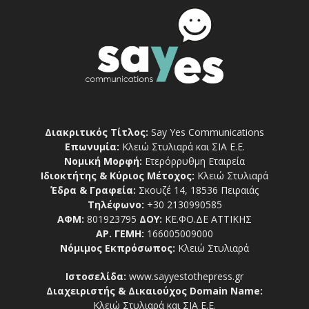
Διακριτικός Τίτλος:
Say Yes Communications
Επωνυμία:
Κλειώ Στυλιαρά και ΣΙΑ Ε.Ε.
Νομική Μορφή:
Ετερόρρυθμη Εταιρεία
Ιδιοκτήτης & Κύριος Μέτοχος:
Κλειώ Στυλιαρά
Έδρα & Γραφεία:
Σκουζέ 14, 18536 Πειραιάς
Τηλέφωνο:
+30 2130990585
ΑΦΜ:
801923795
ΔΟΥ:
ΚΕ.ΦΟ.ΔΕ ΑΤΤΙΚΗΣ
ΑΡ. ΓΕΜΗ:
166005009000
Νόμιμος Εκπρόσωπος:
Κλειώ Στυλιαρά
Ιστοσελίδα:
www.sayyestothepress.gr
Διαχειριστής & Δικαιούχος Domain Name:
Κλειώ Στυλιαρά και ΣΙΑ Ε.Ε.