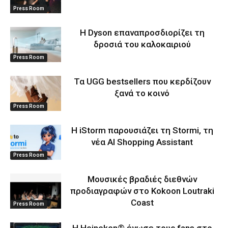
Press Room
Η Dyson επαναπροσδιορίζει τη
δροσιά του καλοκαιριού
Press Room
Τα UGG bestsellers που κερδίζουν
ξανά το κοινό
Press Room
Η iStorm παρουσιάζει τη Stormi, τη
νέα AI Shopping Assistant
Press Room
Μουσικές βραδιές διεθνών
προδιαγραφών στο Kokoon Loutraki
Coast
Press Room
Η Heineken® ένωσε τους fans στο