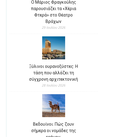
Ο Μάριος Φραγκούλης
παρουσιάζει τα «Χέρια
Φτερά» στο Θέατρο
Βράχων
29 Ιουλίου 2026
Ξύλινοι ουρανοξύστες: Η
τάση που αλλάζει τη
σύγχρονη αρχιτεκτονική
28 Ιουλίου 2026
Βεδουίνοι: Πώς ζουν
σήμερα οι νομάδες της
ερήμου;