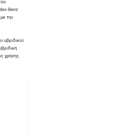
του
edes-Benz
 με την
οι υβριδικοί
υβριδική
ος χρήσης.