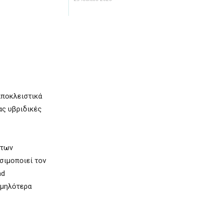
αποκλειστικά
ας υβριδικές
 των
σιμοποιεί τον
ad
αμηλότερα