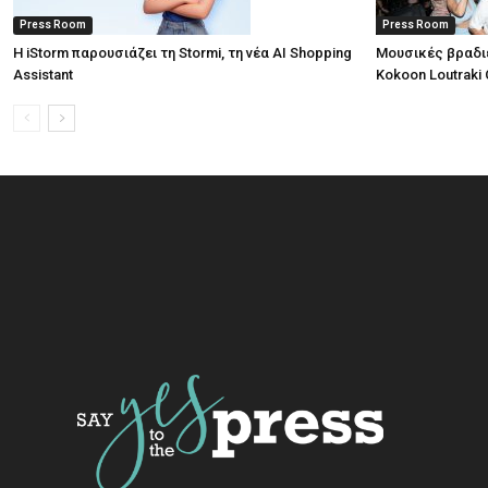
Press Room
Press Room
Η iStorm παρουσιάζει τη Stormi, τη νέα AI Shopping
Μουσικές βραδι
Assistant
Kokoon Loutraki 