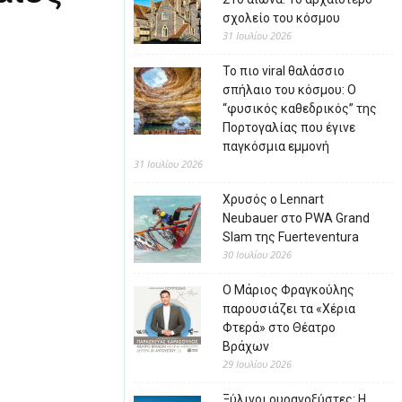
σχολείο του κόσμου
31 Ιουλίου 2026
Το πιο viral θαλάσσιο
σπήλαιο του κόσμου: Ο
“φυσικός καθεδρικός” της
Πορτογαλίας που έγινε
παγκόσμια εμμονή
31 Ιουλίου 2026
Χρυσός ο Lennart
Neubauer στο PWA Grand
Slam της Fuerteventura
30 Ιουλίου 2026
Ο Μάριος Φραγκούλης
παρουσιάζει τα «Χέρια
Φτερά» στο Θέατρο
Βράχων
29 Ιουλίου 2026
Ξύλινοι ουρανοξύστες: Η