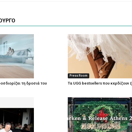
ΟΥΡΓΟ
Press Room
οσδιορίζει τη δροσιά του
Τα UGG bestsellers που κερδίζουν 