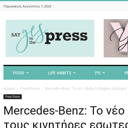
Παρασκευή, Αυγούστου 7, 2026
Say
Yes
To
The
Press
FOOD
LIFE HABITS
FYI
P
Αρχική
Press Room
Mercedes-Benz: Το νέο «Baby G-Wagen» διατηρεί 
Press Room
Mercedes-Benz: Το νέο
τους κινητήρες εσωτερ