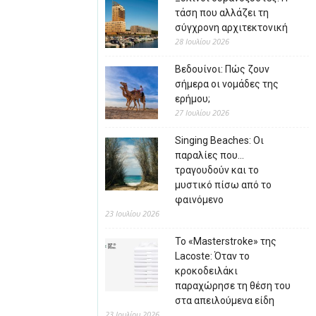
τάση που αλλάζει τη
σύγχρονη αρχιτεκτονική
28 Ιουλίου 2026
Βεδουίνοι: Πώς ζουν
σήμερα οι νομάδες της
ερήμου;
27 Ιουλίου 2026
Singing Beaches: Οι
παραλίες που…
τραγουδούν και το
μυστικό πίσω από το
φαινόμενο
23 Ιουλίου 2026
Το «Masterstroke» της
Lacoste: Όταν το
κροκοδειλάκι
παραχώρησε τη θέση του
στα απειλούμενα είδη
23 Ιουλίου 2026