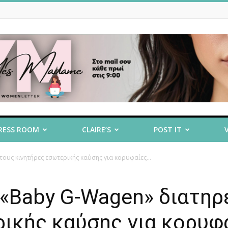
RESS ROOM
CLAIRE’S
POST IT
τους κινητήρες εσωτερικής καύσης για κορυφαίες...
 «Baby G-Wagen» διατηρ
ικής καύσης για κορυφ