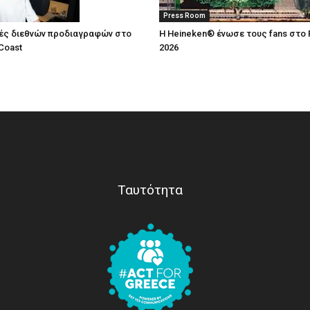
Press Room
ές διεθνών προδιαγραφών στο
Η Heineken® ένωσε τους fans στο 
Coast
2026
Ταυτότητα