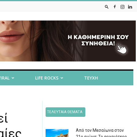
VIRAL
LIFE ROCKS
ΤΕΥΧΗ
ΤΕΛΕΥΤΑΙΑ ΘΕΜΑΤΑ
εί
αίες
Από τον Μεσαίωνα στον
21ο αιώνα: Το αρχαιότερο