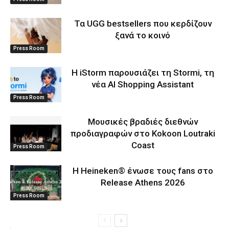
Τα UGG bestsellers που κερδίζουν
ξανά το κοινό
Press Room
Η iStorm παρουσιάζει τη Stormi, τη
νέα AI Shopping Assistant
Press Room
Μουσικές βραδιές διεθνών
προδιαγραφών στο Kokoon Loutraki
Coast
Press Room
Η Heineken® ένωσε τους fans στο
Release Athens 2026
Press Room