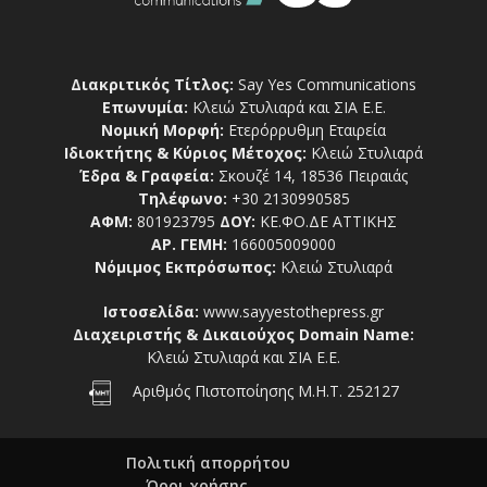
Διακριτικός Τίτλος:
Say Yes Communications
Επωνυμία:
Κλειώ Στυλιαρά και ΣΙΑ Ε.Ε.
Νομική Μορφή:
Ετερόρρυθμη Εταιρεία
Ιδιοκτήτης & Κύριος Μέτοχος:
Κλειώ Στυλιαρά
Έδρα & Γραφεία:
Σκουζέ 14, 18536 Πειραιάς
Τηλέφωνο:
+30 2130990585
ΑΦΜ:
801923795
ΔΟΥ:
ΚΕ.ΦΟ.ΔΕ ΑΤΤΙΚΗΣ
ΑΡ. ΓΕΜΗ:
166005009000
Νόμιμος Εκπρόσωπος:
Κλειώ Στυλιαρά
Ιστοσελίδα:
www.sayyestothepress.gr
Διαχειριστής & Δικαιούχος Domain Name:
Κλειώ Στυλιαρά και ΣΙΑ Ε.Ε.
Αριθμός Πιστοποίησης Μ.Η.Τ. 252127
Πολιτική απορρήτου
Όροι χρήσης