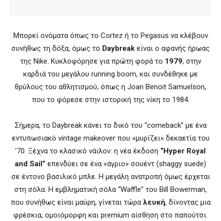
Μπορεί ονόματα όπως το Cortez ή το Pegasus να κλέβουν
συνήθως τη δόξα, όμως το
Daybreak
είναι ο αφανής ήρωας
της Nike. Κυκλοφόρησε για πρώτη φορά το
1979
, στην
καρδιά του μεγάλου running boom, και συνδέθηκε με
θρύλους του αθλητισμού, όπως η Joan Benoit Samuelson,
που το φόρεσε στην ιστορική της νίκη το 1984.
Σήμερα, το Daybreak κάνει το δικό του “comeback” με ένα
εντυπωσιακό vintage makeover που «μυρίζει» δεκαετία του
’70. Ξέχνα το κλασικό νάιλον: η νέα έκδοση
“Hyper Royal
and Sail”
επενδύει σε ένα «άγριο» σουέντ (shaggy suede)
σε έντονο βασιλικό μπλε. Η μεγάλη ανατροπή όμως έρχεται
στη σόλα. Η εμβληματική σόλα “Waffle” του Bill Bowerman,
που συνήθως είναι μαύρη, γίνεται τώρα
λευκή
, δίνοντας μια
φρέσκια, ομοιόμορφη και premium αίσθηση στο παπούτσι.