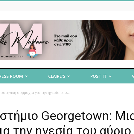
RESS ROOM
CLAIRE’S
POST IT
ατηγική συμμαχία για την ηγεσία του...
στήμιο Georgetown: Μι
ια την ηγεσία του αύριο