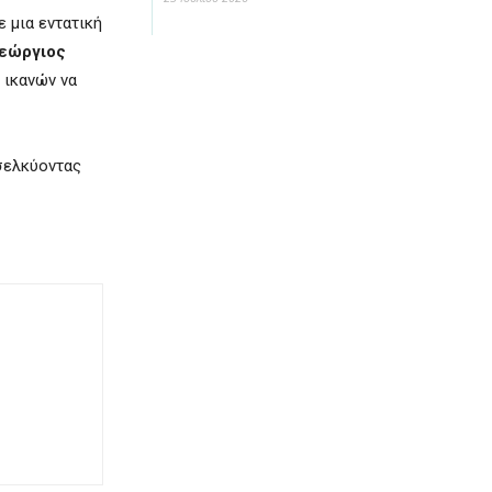
 μια εντατική
εώργιος
 ικανών να
οσελκύοντας