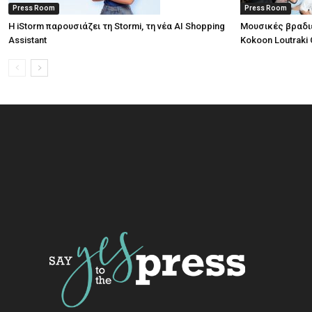
Press Room
Press Room
Η iStorm παρουσιάζει τη Stormi, τη νέα AI Shopping
Μουσικές βραδι
Assistant
Kokoon Loutraki 