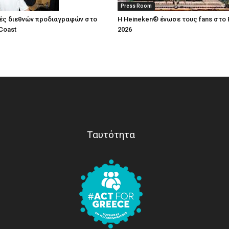
Press Room
ές διεθνών προδιαγραφών στο
Η Heineken® ένωσε τους fans στο 
Coast
2026
Ταυτότητα