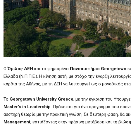
Ο
Όμιλος ΔΕΗ
και το φημισμένο
Πανεπιστήμιο Georgetown
εν
Ελλάδα (Ν.Π.Π.Ε.). Η κίνηση αυτή, με στόχο την έναρξη λειτουρ
καρδιά της Αθήνας, με τη ΔΕΗ να λειτουργεί ως ο μοναδικός ετ
Το
Georgetown University Greece
, με την έγκριση του Υπουργ
Master’s in Leadership
. Πρόκειται για ένα πρόγραμμα που επα
αυστηρή θεωρία με την πρακτική γνώση. Σε δεύτερη φάση, θα 
Management
, εστιάζοντας στην πράσινη μετάβαση και τη βιώσι