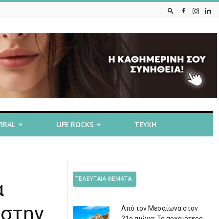
VIRAL
LIFE ROCKS
ΤΕΥΧΗ
ΤΕΛΕΥΤΑΙΑ ΘΕΜΑΤΑ
α
 στην
Από τον Μεσαίωνα στον
21ο αιώνα: Το αρχαιότερο