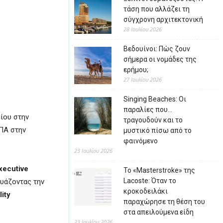
τάση που αλλάζει τη
σύγχρονη αρχιτεκτονική
28 Ιουλίου 2026
Βεδουίνοι: Πώς ζουν
σήμερα οι νομάδες της
ερήμου;
27 Ιουλίου 2026
Singing Beaches: Οι
παραλίες που…
ίου στην
τραγουδούν και το
ΗΠΑ στην
μυστικό πίσω από το
φαινόμενο
23 Ιουλίου 2026
xecutive
Το «Masterstroke» της
Lacoste: Όταν το
δυάζοντας την
κροκοδειλάκι
ity
παραχώρησε τη θέση του
στα απειλούμενα είδη
23 Ιουλίου 2026