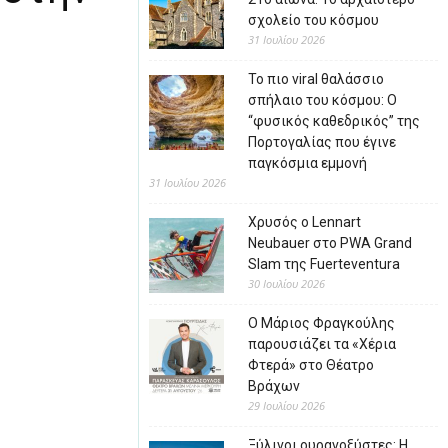
σχολείο του κόσμου
31 Ιουλίου 2026
Το πιο viral θαλάσσιο
σπήλαιο του κόσμου: Ο
“φυσικός καθεδρικός” της
Πορτογαλίας που έγινε
παγκόσμια εμμονή
31 Ιουλίου 2026
Χρυσός ο Lennart
Neubauer στο PWA Grand
Slam της Fuerteventura
30 Ιουλίου 2026
Ο Μάριος Φραγκούλης
παρουσιάζει τα «Χέρια
Φτερά» στο Θέατρο
Βράχων
29 Ιουλίου 2026
Ξύλινοι ουρανοξύστες: Η