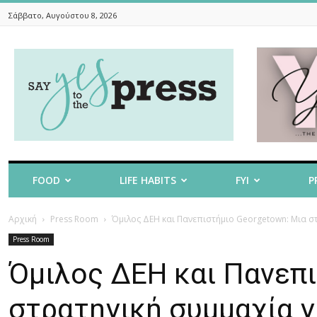
Σάββατο, Αυγούστου 8, 2026
Say
Yes
To
The
Press
FOOD
LIFE HABITS
FYI
P
Αρχική
Press Room
Όμιλος ΔΕΗ και Πανεπιστήμιο Georgetown: Μια στρ
Press Room
Όμιλος ΔΕΗ και Πανεπι
στρατηγική συμμαχία γ