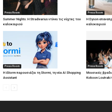
Press Room
Press Room
Summer Nights: Η Stradivarius ντύνει τις νύχτες του
Η Dyson επαναπρ
καλοκαιριού
καλοκαιριού
Press Room
Press Room
Η iStorm παρουσιάζει τη Stormi, τη νέα AI Shopping
Μουσικές βραδι
Assistant
Kokoon Loutraki 