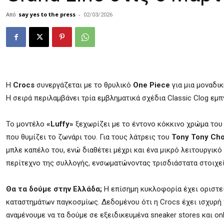
Από
say yes to the press
-
02/03/2026
Η
Crocs
συνεργάζεται με το θρυλικό
One Piece
για μια μοναδι
Η σειρά περιλαμβάνει τρία εμβληματικά σχέδια Classic Clog εμπ
Το μοντέλο
«Luffy»
ξεχωρίζει με το έντονο κόκκινο χρώμα του 
που θυμίζει το ζωνάρι του. Για τους λάτρεις του
Tony Tony Ch
μπλε καπέλο του, ενώ διαθέτει μέχρι και ένα μικρό λειτουργικό
περίτεχνο της συλλογής, ενσωματώνοντας τρισδιάστατα στοιχεία
Θα τα δούμε στην Ελλάδα;
Η επίσημη κυκλοφορία έχει οριστεί
καταστημάτων παγκοσμίως. Δεδομένου ότι η Crocs έχει ισχυρή π
αναμένουμε να τα δούμε σε εξειδικευμένα sneaker stores και onli