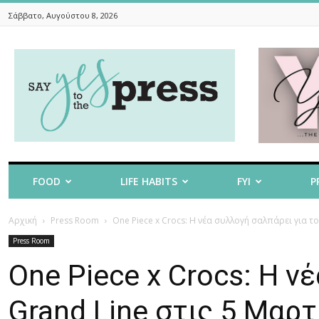
Σάββατο, Αυγούστου 8, 2026
Say
Yes
To
The
Press
FOOD
LIFE HABITS
FYI
P
Αρχική
Press Room
One Piece x Crocs: Η νέα συλλογή σαλπάρει για το 
Press Room
One Piece x Crocs: Η ν
Grand Line στις 5 Μαρτ