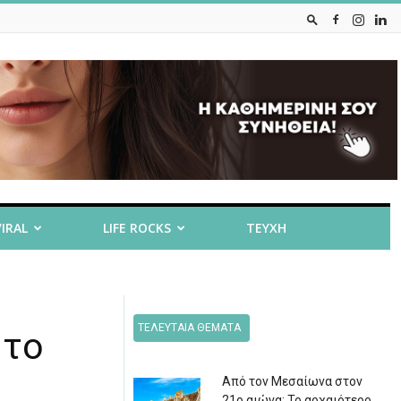
VIRAL
LIFE ROCKS
ΤΕΥΧΗ
ΤΕΛΕΥΤΑΙΑ ΘΕΜΑΤΑ
 το
Από τον Μεσαίωνα στον
21ο αιώνα: Το αρχαιότερο