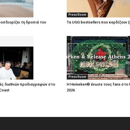
Press Room
οσδιορίζει τη δροσιά του
Τα UGG bestsellers που κερδίζουν 
Press Room
ές διεθνών προδιαγραφών στο
Η Heineken® ένωσε τους fans στο 
Coast
2026