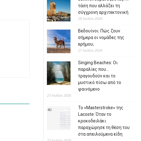
τάση που αλλάζει τη
σύγχρονη αρχιτεκτονική
28 Ιουλίου 2026
Βεδουίνοι: Πώς ζουν
σήμερα οι νομάδες της
ερήμου;
27 Ιουλίου 2026
Singing Beaches: Οι
παραλίες που…
τραγουδούν και το
μυστικό πίσω από το
φαινόμενο
23 Ιουλίου 2026
Το «Masterstroke» της
Lacoste: Όταν το
κροκοδειλάκι
παραχώρησε τη θέση του
στα απειλούμενα είδη
23 Ιουλίου 2026