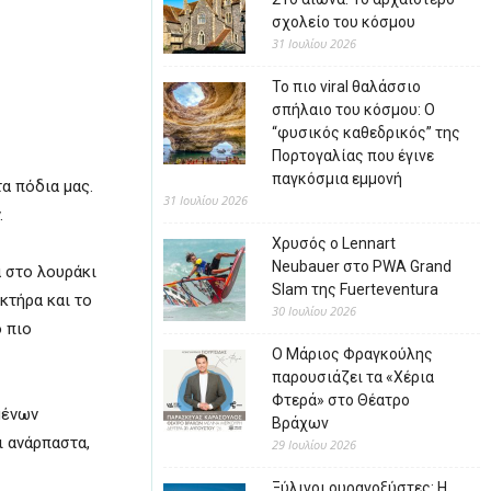
σχολείο του κόσμου
31 Ιουλίου 2026
Το πιο viral θαλάσσιο
σπήλαιο του κόσμου: Ο
“φυσικός καθεδρικός” της
Πορτογαλίας που έγινε
παγκόσμια εμμονή
α πόδια μας.
31 Ιουλίου 2026
.
Χρυσός ο Lennart
Neubauer στο PWA Grand
α στο λουράκι
Slam της Fuerteventura
κτήρα και το
30 Ιουλίου 2026
ο πιο
Ο Μάριος Φραγκούλης
παρουσιάζει τα «Χέρια
Φτερά» στο Θέατρο
μένων
Βράχων
ι ανάρπαστα,
29 Ιουλίου 2026
Ξύλινοι ουρανοξύστες: Η