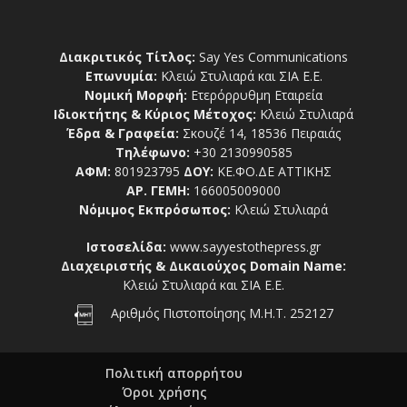
Διακριτικός Τίτλος:
Say Yes Communications
Επωνυμία:
Κλειώ Στυλιαρά και ΣΙΑ Ε.Ε.
Νομική Μορφή:
Ετερόρρυθμη Εταιρεία
Ιδιοκτήτης & Κύριος Μέτοχος:
Κλειώ Στυλιαρά
Έδρα & Γραφεία:
Σκουζέ 14, 18536 Πειραιάς
Τηλέφωνο:
+30 2130990585
ΑΦΜ:
801923795
ΔΟΥ:
ΚΕ.ΦΟ.ΔΕ ΑΤΤΙΚΗΣ
ΑΡ. ΓΕΜΗ:
166005009000
Νόμιμος Εκπρόσωπος:
Κλειώ Στυλιαρά
Ιστοσελίδα:
www.sayyestothepress.gr
Διαχειριστής & Δικαιούχος Domain Name:
Κλειώ Στυλιαρά και ΣΙΑ Ε.Ε.
Αριθμός Πιστοποίησης Μ.Η.Τ. 252127
Πολιτική απορρήτου
Όροι χρήσης