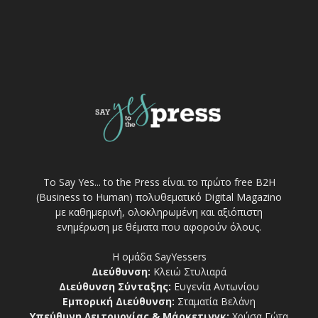
Το Say Yes... to the Press είναι το πρώτο free Β2Η
(Business to Human) πολυθεματικό Digital Magazino
με καθημερινή, ολοκληρωμένη και αξιόπιστη
ενημέρωση με θέματα που αφορούν όλους.
Η ομάδα SayYessers
Διεύθυνση:
Κλειώ Στυλιαρά
Διεύθυνση Σύνταξης:
Ευγενία Αντωνίου
Εμπορική Διεύθυνση:
Σταματία Βελάνη
Υπεύθυνη Λειτουργίας & Μάρκετινγκ:
Χρύσα Γώτα