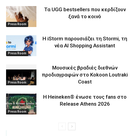
Τα UGG bestsellers που κερδίζουν
ξανά το κοινό
Press Room
Η iStorm παρουσιάζει τη Stormi, τη
νέα AI Shopping Assistant
Press Room
Μουσικές βραδιές διεθνών
προδιαγραφών στο Kokoon Loutraki
Coast
Press Room
Η Heineken® ένωσε τους fans στο
Release Athens 2026
Press Room