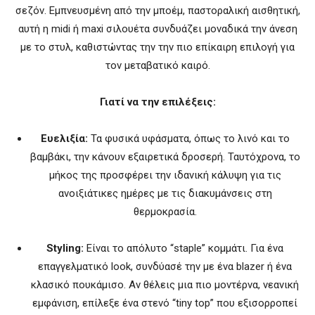
σεζόν. Εμπνευσμένη από την μποέμ, παστοραλική αισθητική,
αυτή η midi ή maxi σιλουέτα συνδυάζει μοναδικά την άνεση
με το στυλ, καθιστώντας την την πιο επίκαιρη επιλογή για
τον μεταβατικό καιρό.
Γιατί να την επιλέξεις:
Ευελιξία:
Τα φυσικά υφάσματα, όπως το λινό και το
βαμβάκι, την κάνουν εξαιρετικά δροσερή. Ταυτόχρονα, το
μήκος της προσφέρει την ιδανική κάλυψη για τις
ανοιξιάτικες ημέρες με τις διακυμάνσεις στη
θερμοκρασία.
Styling:
Είναι το απόλυτο “staple” κομμάτι. Για ένα
επαγγελματικό look, συνδύασέ την με ένα blazer ή ένα
κλασικό πουκάμισο. Αν θέλεις μια πιο μοντέρνα, νεανική
εμφάνιση, επίλεξε ένα στενό “tiny top” που εξισορροπεί