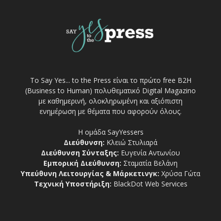
Το Say Yes... to the Press είναι το πρώτο free Β2Η
(Business to Human) πολυθεματικό Digital Magazino
με καθημερινή, ολοκληρωμένη και αξιόπιστη
ενημέρωση με θέματα που αφορούν όλους.
Η ομάδα SayYessers
Διεύθυνση:
Κλειώ Στυλιαρά
Διεύθυνση Σύνταξης:
Ευγενία Αντωνίου
Εμπορική Διεύθυνση:
Σταματία Βελάνη
Υπεύθυνη Λειτουργίας & Μάρκετινγκ:
Χρύσα Γώτα
Τεχνική Υποστήριξη:
BlackDot Web Services