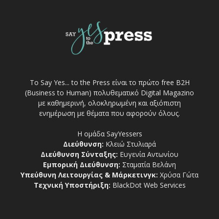
Το Say Yes... to the Press είναι το πρώτο free Β2Η
(Business to Human) πολυθεματικό Digital Magazino
με καθημερινή, ολοκληρωμένη και αξιόπιστη
ενημέρωση με θέματα που αφορούν όλους.
Η ομάδα SayYessers
Διεύθυνση:
Κλειώ Στυλιαρά
Διεύθυνση Σύνταξης:
Ευγενία Αντωνίου
Εμπορική Διεύθυνση:
Σταματία Βελάνη
Υπεύθυνη Λειτουργίας & Μάρκετινγκ:
Χρύσα Γώτα
Τεχνική Υποστήριξη:
BlackDot Web Services