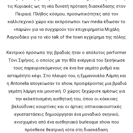
τις Κυριακές ως τη νέα δυνατή πρόταση διασκέδασης στον
Πειραιά. Πλήθος κόσμου, προσωπικότητες από τον
καλλιτεχνικό χώρο και εκπρόσωποι των media έδωσαν το
«παρών» για να συγχαρούν τον επιχειρηματία Μιχάλη
Λαγουδάκο για το νέο talk of the town εγχείρημα της πόλης.
Κεντρικό πρόσωπο της βραδιάς ήταν ο απόλυτος performer
Τόνι Σφήνος, ο οποίος με την 80s ενέργειά του ξεσήκωσε
τους παρευρισκόμενους σε ένα live γεμάτο ρυθμό και
ασταμάτητο κέφι. Στο πλευρό του, η Εμμανουέλα Λάμπη και
η Antonella απογείωσαν το show, προσφέροντας μια βραδιά
γεμάτη λάμψη και μουσική. Ο χώρος ξεχώρισε αμέσως για
την εκλεπτυσμένη αισθητική του, όπου οι κόκκινες
βελούδινες κουρτίνες και οι άρτιες οπτικοακουστικές
εγκαταστάσεις δημιούργησαν ένα μοναδικό σκηνικό,
ενισχυμένο από ένα αισθησιακό burlesque show που
πρόσθεσε θεατρική νότα στη διασκέδαση.