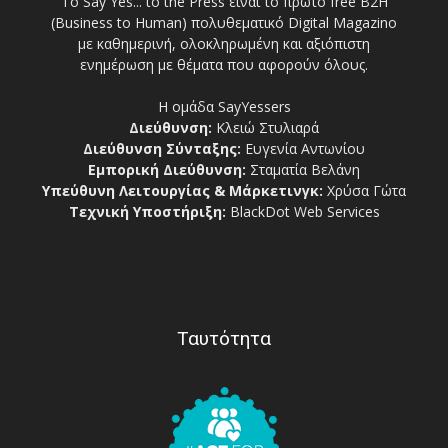
Το Say Yes... to the Press είναι το πρώτο free Β2Η
(Business to Human) πολυθεματικό Digital Magazino
με καθημερινή, ολοκληρωμένη και αξιόπιστη
ενημέρωση με θέματα που αφορούν όλους.
Η ομάδα SayYessers
Διεύθυνση:
Κλειώ Στυλιαρά
Διεύθυνση Σύνταξης:
Ευγενία Αντωνίου
Εμπορική Διεύθυνση:
Σταματία Βελάνη
Υπεύθυνη Λειτουργίας & Μάρκετινγκ:
Χρύσα Γώτα
Τεχνική Υποστήριξη:
BlackDot Web Services
Ταυτότητα