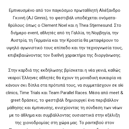
Εμπνευσμένο από τον παγκόσμιο πρωταθλητή Αλέξανδρο
Γκιννή (AJ Ginnis), το φεστιβάλ υποδέχεται ονόματα-
θρύλους όπως ο Clement Noel και η Thea Stjernesund. Στο
διήμερο event, αθλητές από τη Γαλλία, τη Νορβηγία, την
Αυστρία, τη Γερμανία και την Κροατία θα μεταφέρουν το
υψηλό αγωνιστικό τους επίπεδο και την τεχνογνωσία τους,
επιβεβαιώνοντας τον διεθνή χαρακτήρα της διοργάνωσης.
Στην καρδιά της εκδήλωσης βρίσκεται η νέα γενιά, καθώς
νεαροί Έλληνες αθλητές θα έχουν τη μοναδική ευκαιρία να
κάνουν σκι δίπλα στα πρότυπά τους, να συμμετάσχουν σε ski
clinics, Time Trials και Team Parallel Races. Μέσα από meet &
greet δράσεις, το φεστιβάλ δημιουργεί ένα περιβάλλον
μάθησης και έμπνευσης, ενισχύοντας τη σύνδεση των νέων
με το άθλημα και συμβάλλοντας ουσιαστικά στην εξέλιξη
της χιονοδρομίας στη χώρα μας. Το ραντεβού στον