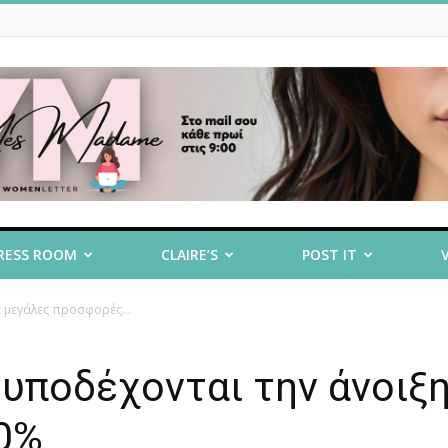
RESS ROOM
CLAIRE’S
POST IT
με μεγάλες προσφορές...
a υποδέχονται την άνοιξ
0%