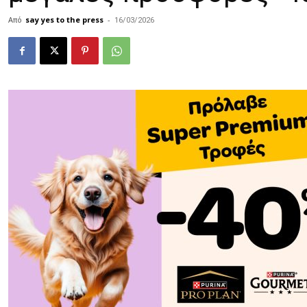
Από
say yes to the press
-
16/03/2026