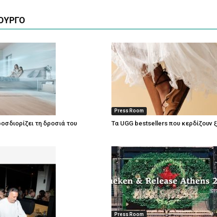
ΟΥΡΓΟ
Press Room
οσδιορίζει τη δροσιά του
Τα UGG bestsellers που κερδίζουν 
Press Room