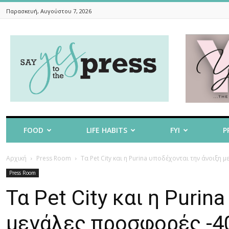
Παρασκευή, Αυγούστου 7, 2026
Say
Yes
To
The
Press
FOOD
LIFE HABITS
FYI
P
Αρχική
Press Room
Τα Pet City και η Purina υποδέχονται την άνοιξη 
Press Room
Τα Pet City και η Purin
μεγάλες προσφορές -4