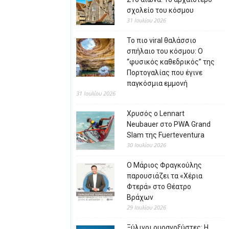
σχολείο του κόσμου
31 Ιουλίου 2026
Το πιο viral θαλάσσιο
σπήλαιο του κόσμου: Ο
“φυσικός καθεδρικός” της
Πορτογαλίας που έγινε
παγκόσμια εμμονή
31 Ιουλίου 2026
Χρυσός ο Lennart
Neubauer στο PWA Grand
Slam της Fuerteventura
30 Ιουλίου 2026
Ο Μάριος Φραγκούλης
παρουσιάζει τα «Χέρια
Φτερά» στο Θέατρο
Βράχων
29 Ιουλίου 2026
Ξύλινοι ουρανοξύστες: Η