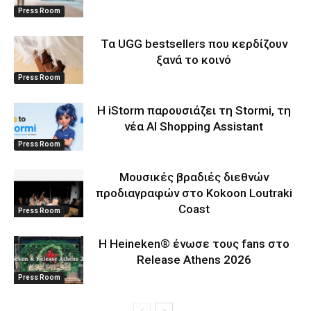
Press Room
Τα UGG bestsellers που κερδίζουν
ξανά το κοινό
Press Room
Η iStorm παρουσιάζει τη Stormi, τη
νέα AI Shopping Assistant
Press Room
Μουσικές βραδιές διεθνών
προδιαγραφών στο Kokoon Loutraki
Coast
Press Room
Η Heineken® ένωσε τους fans στο
Release Athens 2026
Press Room