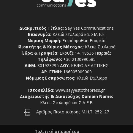
Διακριτικός Τίτλος:
Say Yes Communications
Επωνυμία:
Κλειώ Στυλιαρά και ΣΙΑ Ε.Ε.
Νομική Μορφή:
Ετερόρρυθμη Εταιρεία
Ιδιοκτήτης & Κύριος Μέτοχος:
Κλειώ Στυλιαρά
Έδρα & Γραφεία:
Σκουζέ 14, 18536 Πειραιάς
Τηλέφωνο:
+30 2130990585
ΑΦΜ:
801923795
ΔΟΥ:
ΚΕ.ΦΟ.ΔΕ ΑΤΤΙΚΗΣ
ΑΡ. ΓΕΜΗ:
166005009000
Νόμιμος Εκπρόσωπος:
Κλειώ Στυλιαρά
Ιστοσελίδα:
www.sayyestothepress.gr
Διαχειριστής & Δικαιούχος Domain Name:
Κλειώ Στυλιαρά και ΣΙΑ Ε.Ε.
Αριθμός Πιστοποίησης Μ.Η.Τ. 252127
Πολιτική απορρήτου