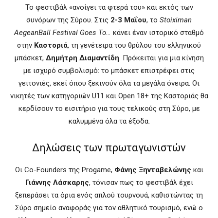
Το φεστιβάλ «ανοίγει τα φτερά του» και εκτός των
συνόρων της Σύρου. Στις
2-3 Μαΐου
, το
Stoiximan
AegeanBall Festival Goes To…
κάνει έναν ιστορικό σταθμό
στην
Καστοριά
, τη γενέτειρα του θρύλου του ελληνικού
μπάσκετ,
Δημήτρη Διαμαντίδη
. Πρόκειται για μια κίνηση
με ισχυρό συμβολισμό: το μπάσκετ επιστρέφει στις
γειτονιές, εκεί όπου ξεκινούν όλα τα μεγάλα όνειρα. Οι
νικητές των κατηγοριών U11 και Open 18+ της Καστοριάς θα
κερδίσουν το εισιτήριο για τους τελικούς στη Σύρο, με
καλυμμένα όλα τα έξοδα.
Δηλώσεις των πρωταγωνιστών
Οι Co-Founders της Progame,
Φάνης Ξηνταβελώνης
και
Γιάννης Λάσκαρης
, τόνισαν πως το φεστιβάλ έχει
ξεπεράσει τα όρια ενός απλού τουρνουά, καθιστώντας τη
Σύρο σημείο αναφοράς για τον αθλητικό τουρισμό, ενώ ο