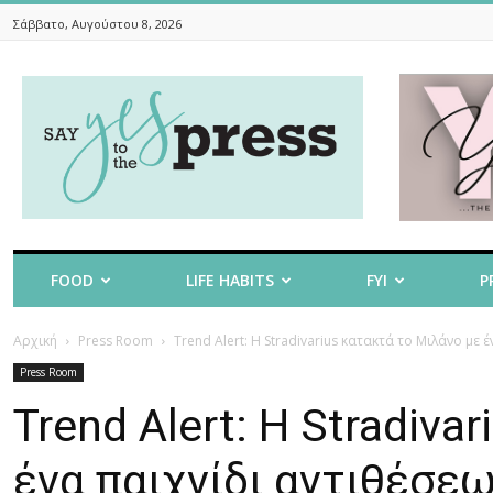
Σάββατο, Αυγούστου 8, 2026
Say
Yes
To
The
Press
FOOD
LIFE HABITS
FYI
P
Αρχική
Press Room
Trend Alert: Η Stradivarius κατακτά το Μιλάνο με 
Press Room
Trend Alert: Η Stradiva
ένα παιχνίδι αντιθέσε