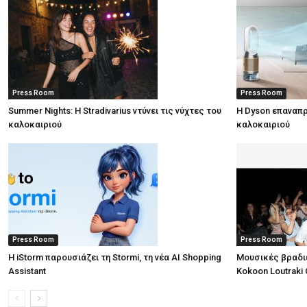
Press Room
Press Room
Summer Nights: Η Stradivarius ντύνει τις νύχτες του
Η Dyson επαναπρ
καλοκαιριού
καλοκαιριού
Press Room
Press Room
Η iStorm παρουσιάζει τη Stormi, τη νέα AI Shopping
Μουσικές βραδι
Assistant
Kokoon Loutraki 