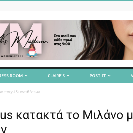
RESS ROOM
CLAIRE’S
POST IT
ένα παιχνίδι αντιθέσεων
rius κατακτά το Μιλάνο 
ων