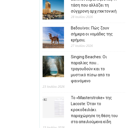
τάση που αλλάζει τη
σύγχρονη αρχιτεκτονική
28 Ιουλίου 2026
Βεδουίνοι: Πώς ζουν
σήμερα οι νομάδες της
ερήμου;
27 Ιουλίου 2026
Singing Beaches: Οι
παραλίες που…
τραγουδούν και το
μυστικό πίσω από το
φαινόμενο
23 Ιουλίου 2026
Το «Masterstroke» της
Lacoste: Όταν το
κροκοδειλάκι
παραχώρησε τη θέση του
στα απειλούμενα είδη
23 Ιουλίου 2026