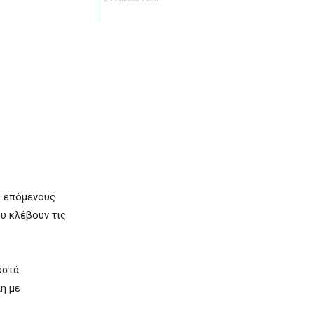
ς επόμενους
υ κλέβουν τις
υστά
η με