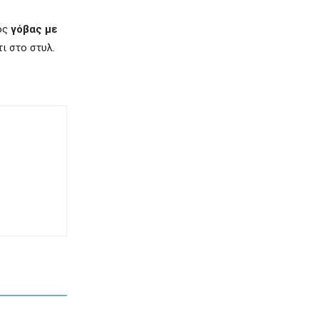
μός
γόβας με
ι στο στυλ.