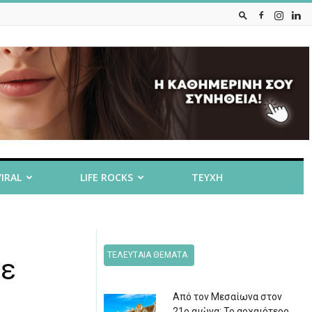
VIRAL
LIFE ROCKS
ΤΕΥΧΗ
ΤΕΛΕΥΤΑΙΑ ΘΕΜΑΤΑ
με
Από τον Μεσαίωνα στον
21ο αιώνα: Το αρχαιότερο