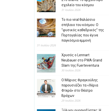
σχολείο του κόσμου
31 Ιουλίου 2026
Το πιο viral θαλάσσιο
σπήλαιο του κόσμου: Ο
“φυσικός καθεδρικός” της
Πορτογαλίας που έγινε
παγκόσμια εμμονή
31 Ιουλίου 2026
Χρυσός ο Lennart
Neubauer στο PWA Grand
Slam της Fuerteventura
30 Ιουλίου 2026
Ο Μάριος Φραγκούλης
παρουσιάζει τα «Χέρια
Φτερά» στο Θέατρο
Βράχων
29 Ιουλίου 2026
Ξύλινοι ουρανοξύστες: Η