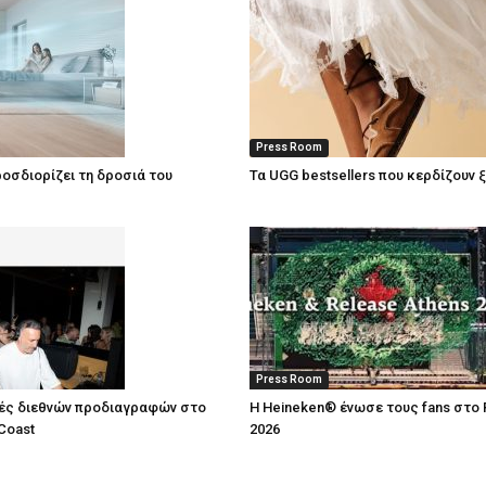
Press Room
οσδιορίζει τη δροσιά του
Τα UGG bestsellers που κερδίζουν 
Press Room
ές διεθνών προδιαγραφών στο
Η Heineken® ένωσε τους fans στο 
Coast
2026