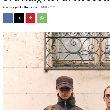
Από
say yes to the press
-
04/03/2026