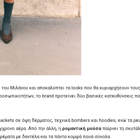
 του Μιλάνου και αποκαλύπτει τα looks που θα κυριαρχήσουν του
οσωπικοτήτων, το brand προτείνει δύο βασικές κατευθύνσεις πο
jackets σε όψη δέρματος, τεχνικά bombers και hoodies, ενώ τα ρε
ύγχρονο αέρα. Από την άλλη, η
ρομαντική μούσα
παίρνει τη σκυτάλ
φορέματα με δαντέλα και τα πάντα κομψά πουά σύνολα.