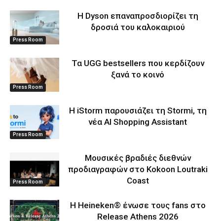
Η Dyson επαναπροσδιορίζει τη
δροσιά του καλοκαιριού
Press Room
Τα UGG bestsellers που κερδίζουν
ξανά το κοινό
Press Room
Η iStorm παρουσιάζει τη Stormi, τη
νέα AI Shopping Assistant
Press Room
Μουσικές βραδιές διεθνών
προδιαγραφών στο Kokoon Loutraki
Coast
Press Room
Η Heineken® ένωσε τους fans στο
Release Athens 2026