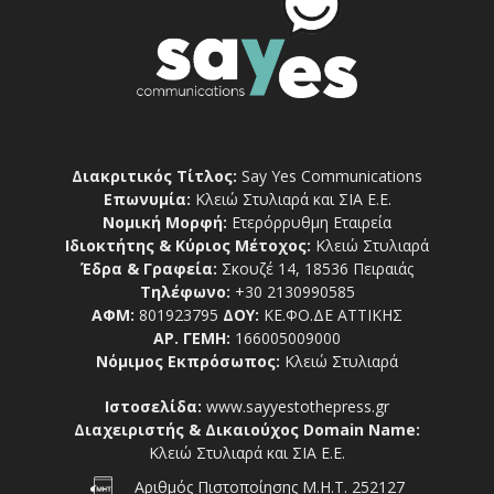
Διακριτικός Τίτλος:
Say Yes Communications
Επωνυμία:
Κλειώ Στυλιαρά και ΣΙΑ Ε.Ε.
Νομική Μορφή:
Ετερόρρυθμη Εταιρεία
Ιδιοκτήτης & Κύριος Μέτοχος:
Κλειώ Στυλιαρά
Έδρα & Γραφεία:
Σκουζέ 14, 18536 Πειραιάς
Τηλέφωνο:
+30 2130990585
ΑΦΜ:
801923795
ΔΟΥ:
ΚΕ.ΦΟ.ΔΕ ΑΤΤΙΚΗΣ
ΑΡ. ΓΕΜΗ:
166005009000
Νόμιμος Εκπρόσωπος:
Κλειώ Στυλιαρά
Ιστοσελίδα:
www.sayyestothepress.gr
Διαχειριστής & Δικαιούχος Domain Name:
Κλειώ Στυλιαρά και ΣΙΑ Ε.Ε.
Αριθμός Πιστοποίησης Μ.Η.Τ. 252127