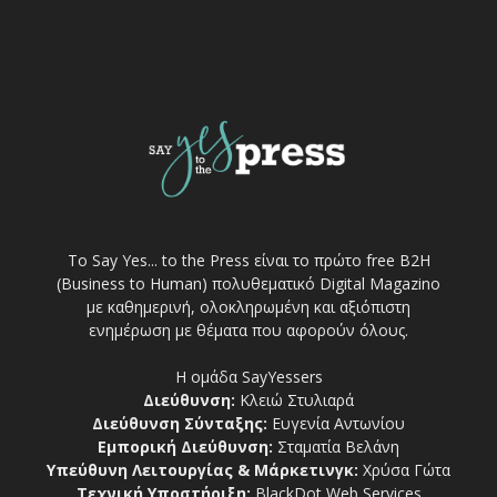
Το Say Yes... to the Press είναι το πρώτο free Β2Η
(Business to Human) πολυθεματικό Digital Magazino
με καθημερινή, ολοκληρωμένη και αξιόπιστη
ενημέρωση με θέματα που αφορούν όλους.
Η ομάδα SayYessers
Διεύθυνση:
Κλειώ Στυλιαρά
Διεύθυνση Σύνταξης:
Ευγενία Αντωνίου
Εμπορική Διεύθυνση:
Σταματία Βελάνη
Υπεύθυνη Λειτουργίας & Μάρκετινγκ:
Χρύσα Γώτα
Τεχνική Υποστήριξη:
BlackDot Web Services