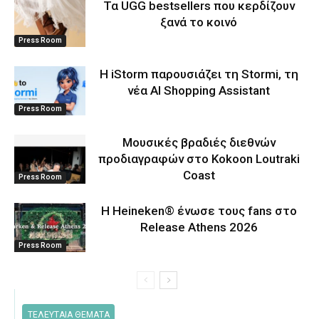
Τα UGG bestsellers που κερδίζουν
ξανά το κοινό
Press Room
Η iStorm παρουσιάζει τη Stormi, τη
νέα AI Shopping Assistant
Press Room
Μουσικές βραδιές διεθνών
προδιαγραφών στο Kokoon Loutraki
Coast
Press Room
Η Heineken® ένωσε τους fans στο
Release Athens 2026
Press Room
ΤΕΛΕΥΤΑΙΑ ΘΕΜΑΤΑ