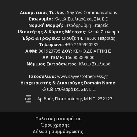
Διακριτικός Τίτλος:
Say Yes Communications
Επωνυμία:
Κλειώ Στυλιαρά και ΣΙΑ Ε.Ε.
Νομική Μορφή:
Ετερόρρυθμη Εταιρεία
Ιδιοκτήτης & Κύριος Μέτοχος:
Κλειώ Στυλιαρά
Έδρα & Γραφεία:
Σκουζέ 14, 18536 Πειραιάς
Τηλέφωνο:
+30 2130990585
ΑΦΜ:
801923795
ΔΟΥ:
ΚΕ.ΦΟ.ΔΕ ΑΤΤΙΚΗΣ
ΑΡ. ΓΕΜΗ:
166005009000
Νόμιμος Εκπρόσωπος:
Κλειώ Στυλιαρά
Ιστοσελίδα:
www.sayyestothepress.gr
Διαχειριστής & Δικαιούχος Domain Name:
Κλειώ Στυλιαρά και ΣΙΑ Ε.Ε.
Αριθμός Πιστοποίησης Μ.Η.Τ. 252127
Πολιτική απορρήτου
Όροι χρήσης
Δήλωση συμμόρφωσης