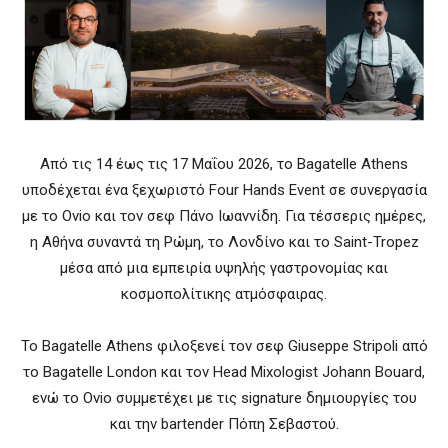
Από τις 14 έως τις 17 Μαΐου 2026, το Bagatelle Athens
υποδέχεται ένα ξεχωριστό Four Hands Event σε συνεργασία
με το Ovio και τον σεφ
Πάνο Ιωαννίδη
. Για τέσσερις ημέρες,
η Αθήνα συναντά τη Ρώμη, το Λονδίνο και το Saint-Tropez
μέσα από μια εμπειρία υψηλής γαστρονομίας και
κοσμοπολίτικης ατμόσφαιρας.
Το Bagatelle Athens φιλοξενεί τον σεφ
Giuseppe Stripoli
από
το Bagatelle London και τον Head Mixologist
Johann Bouard
,
ενώ το Ovio συμμετέχει με τις signature δημιουργίες του
και την bartender
Πόπη Σεβαστού
.