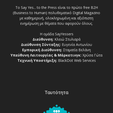
Το Say Yes... to the Press είναι το πρώτο free Β2Η
(Business to Human) πολυθεματικό Digital Magazino
με καθημερινή, ολοκληρωμένη και αξιόπιστη
ενημέρωση με θέματα που αφορούν όλους.
Η ομάδα SayYessers
Διεύθυνση:
Κλειώ Στυλιαρά
Διεύθυνση Σύνταξης:
Ευγενία Αντωνίου
Εμπορική Διεύθυνση:
Σταματία Βελάνη
Υπεύθυνη Λειτουργίας & Μάρκετινγκ:
Χρύσα Γώτα
Τεχνική Υποστήριξη:
BlackDot Web Services
Ταυτότητα