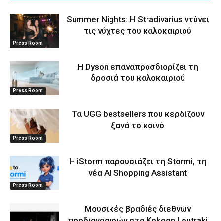
Summer Nights: Η Stradivarius ντύνει
τις νύχτες του καλοκαιριού
Press Room
Η Dyson επαναπροσδιορίζει τη
δροσιά του καλοκαιριού
Press Room
Τα UGG bestsellers που κερδίζουν
ξανά το κοινό
Press Room
Η iStorm παρουσιάζει τη Stormi, τη
νέα AI Shopping Assistant
Press Room
Μουσικές βραδιές διεθνών
προδιαγραφών στο Kokoon Loutraki