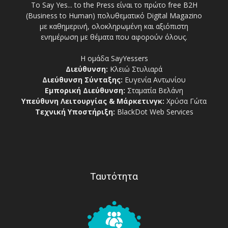
Το Say Yes... to the Press είναι το πρώτο free Β2Η
(Business to Human) πολυθεματικό Digital Magazino
με καθημερινή, ολοκληρωμένη και αξιόπιστη
ενημέρωση με θέματα που αφορούν όλους.
Η ομάδα SayYessers
Διεύθυνση:
Κλειώ Στυλιαρά
Διεύθυνση Σύνταξης:
Ευγενία Αντωνίου
Εμπορική Διεύθυνση:
Σταματία Βελάνη
Υπεύθυνη Λειτουργίας & Μάρκετινγκ:
Χρύσα Γώτα
Τεχνική Υποστήριξη:
BlackDot Web Services
Ταυτότητα