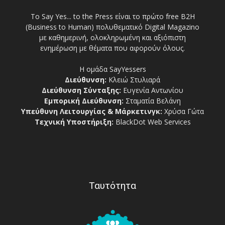
Το Say Yes... to the Press είναι το πρώτο free Β2Η
(Business to Human) πολυθεματικό Digital Magazino
με καθημερινή, ολοκληρωμένη και αξιόπιστη
ενημέρωση με θέματα που αφορούν όλους.
Η ομάδα SayYessers
Διεύθυνση:
Κλειώ Στυλιαρά
Διεύθυνση Σύνταξης:
Ευγενία Αντωνίου
Εμπορική Διεύθυνση:
Σταματία Βελάνη
Υπεύθυνη Λειτουργίας & Μάρκετινγκ:
Χρύσα Γώτα
Τεχνική Υποστήριξη:
BlackDot Web Services
Ταυτότητα