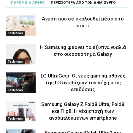
ΠΑΡΟΜΟΙΑ ΑΡΘΡΑ
ΠΕΡΙΣΣΟΤΕΡΑ ΑΠΟ ΤΟΝ ΔΗΜΙΟΥΡΓΟ
Άνεση που σε ακολουθεί μέσα στο
σπίτι
Tech news
Η Samsung φέρνει τα έξυπνα γυαλιά
στο οικοσύστημα Galaxy
Tech news
LG UltraGear: Οι νέες gaming οθόνες
της LG ανεβάζουν τον πήχη στις
επιδόσεις
Tech news
Samsung Galaxy Z Fold8 Ultra, Fold8
και Flip8: Η νέα εποχή των
αναδιπλούμενων smartphone
Tech news
Samsung Galaxy Watch Ultra2 και