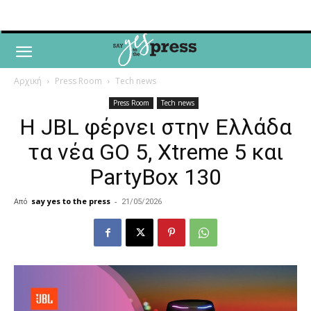
Αρχική
Press Room
Tech news
Press Room
Tech news
Η JBL φέρνει στην Ελλάδα
τα νέα GO 5, Xtreme 5 και
PartyBox 130
Από
say yes to the press
-
21/05/2026