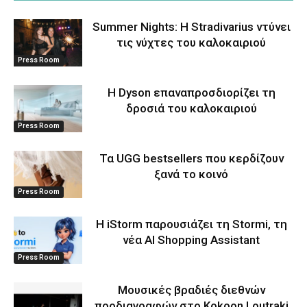
Summer Nights: Η Stradivarius ντύνει
τις νύχτες του καλοκαιριού
Press Room
Η Dyson επαναπροσδιορίζει τη
δροσιά του καλοκαιριού
Press Room
Τα UGG bestsellers που κερδίζουν
ξανά το κοινό
Press Room
Η iStorm παρουσιάζει τη Stormi, τη
νέα AI Shopping Assistant
Press Room
Μουσικές βραδιές διεθνών
προδιαγραφών στο Kokoon Loutraki