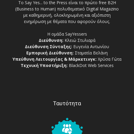
Το Say Yes... to the Press είναι το πρώτο free Β2Η
(Business to Human) πολυθεματικό Digital Magazino
με καθημερινή, ολοκληρωμένη και αξιόπιστη
ενημέρωση με θέματα που αφορούν όλους.
Η ομάδα SayYessers
Διεύθυνση:
Κλειώ Στυλιαρά
Διεύθυνση Σύνταξης:
Ευγενία Αντωνίου
Εμπορική Διεύθυνση:
Σταματία Βελάνη
Υπεύθυνη Λειτουργίας & Μάρκετινγκ:
Χρύσα Γώτα
Τεχνική Υποστήριξη:
BlackDot Web Services
Ταυτότητα