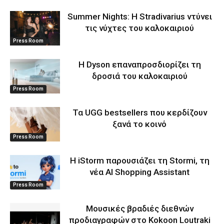
Summer Nights: Η Stradivarius ντύνει
τις νύχτες του καλοκαιριού
Press Room
Η Dyson επαναπροσδιορίζει τη
δροσιά του καλοκαιριού
Press Room
Τα UGG bestsellers που κερδίζουν
ξανά το κοινό
Press Room
Η iStorm παρουσιάζει τη Stormi, τη
νέα AI Shopping Assistant
Press Room
Μουσικές βραδιές διεθνών
προδιαγραφών στο Kokoon Loutraki