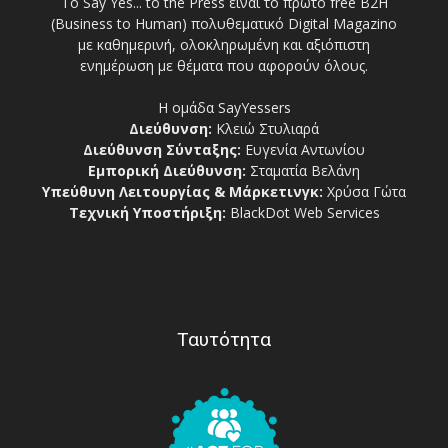
Το Say Yes... to the Press είναι το πρώτο free Β2Η
(Business to Human) πολυθεματικό Digital Magazino
με καθημερινή, ολοκληρωμένη και αξιόπιστη
ενημέρωση με θέματα που αφορούν όλους.
Η ομάδα SayYessers
Διεύθυνση:
Κλειώ Στυλιαρά
Διεύθυνση Σύνταξης:
Ευγενία Αντωνίου
Εμπορική Διεύθυνση:
Σταματία Βελάνη
Υπεύθυνη Λειτουργίας & Μάρκετινγκ:
Χρύσα Γώτα
Τεχνική Υποστήριξη:
BlackDot Web Services
Ταυτότητα