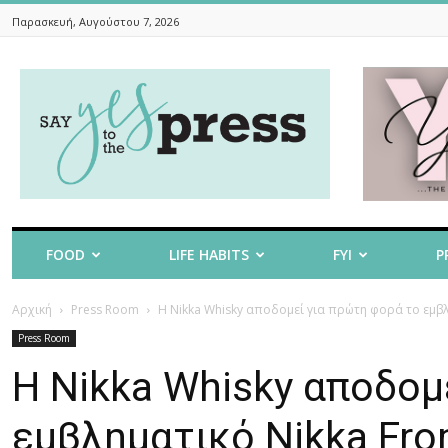
Παρασκευή, Αυγούστου 7, 2026
Say
Yes
To
The
Press
FOOD
LIFE HABITS
FYI
P
Αρχική
Press Room
Η Nikka Whisky αποδομεί για πρώτη φορά το εμβλη
Press Room
Η Nikka Whisky αποδομ
εμβληματικό Nikka From