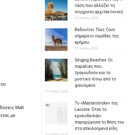
τάση που αλλάζει τη
σύγχρονη αρχιτεκτονική
28 Ιουλίου 2026
Βεδουίνοι: Πώς ζουν
σήμερα οι νομάδες της
ερήμου;
27 Ιουλίου 2026
Singing Beaches: Οι
παραλίες που…
τραγουδούν και το
μυστικό πίσω από το
του
φαινόμενο
23 Ιουλίου 2026
Το «Masterstroke» της
κδόσεις Malt
Lacoste: Όταν το
οντας με
κροκοδειλάκι
παραχώρησε τη θέση του
στα απειλούμενα είδη
23 Ιουλίου 2026