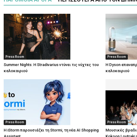
Press Room
Press Room
Summer Nights: Η Stradivarius ντύνει τις νύχτες του
Η Dyson επαναπρ
καλοκαιριού
καλοκαιριού
Press Room
Press Room
Η iStorm παρουσιάζει τη Stormi, τη νέα AI Shopping
Μουσικές βραδι
Assistant
Kokoon Loutraki 