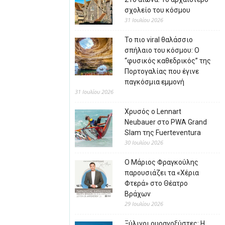
σχολείο του κόσμου
31 Ιουλίου 2026
Το πιο viral θαλάσσιο
σπήλαιο του κόσμου: Ο
“φυσικός καθεδρικός” της
Πορτογαλίας που έγινε
παγκόσμια εμμονή
31 Ιουλίου 2026
Χρυσός ο Lennart
Neubauer στο PWA Grand
Slam της Fuerteventura
30 Ιουλίου 2026
Ο Μάριος Φραγκούλης
παρουσιάζει τα «Χέρια
Φτερά» στο Θέατρο
Βράχων
29 Ιουλίου 2026
Ξύλινοι ουρανοξύστες: Η