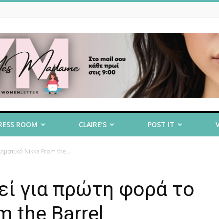
RESS ROOM
CLAIRE’S
POST IT
ματικό Nikka From the...
εί για πρώτη φορά το
 the Barrel