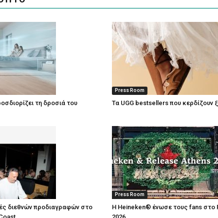
Press Room
οσδιορίζει τη δροσιά του
Τα UGG bestsellers που κερδίζουν 
Press Room
ές διεθνών προδιαγραφών στο
Η Heineken® ένωσε τους fans στο 
Coast
2026