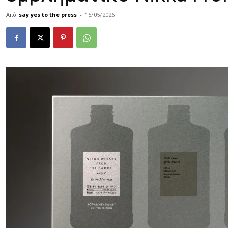
Από
say yes to the press
-
15/05/2026