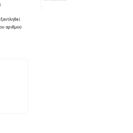
.
εξαντληθεί
νου αριθμού