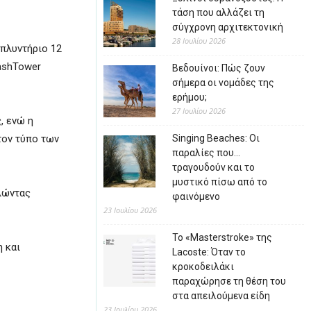
τάση που αλλάζει τη
σύγχρονη αρχιτεκτονική
28 Ιουλίου 2026
πλυντήριο 12
WashTower
Βεδουίνοι: Πώς ζουν
σήμερα οι νομάδες της
ερήμου;
27 Ιουλίου 2026
, ενώ η
τον τύπο των
Singing Beaches: Οι
παραλίες που…
τραγουδούν και το
μυστικό πίσω από το
λώντας
φαινόμενο
23 Ιουλίου 2026
Το «Masterstroke» της
 και
Lacoste: Όταν το
κροκοδειλάκι
παραχώρησε τη θέση του
στα απειλούμενα είδη
23 Ιουλίου 2026