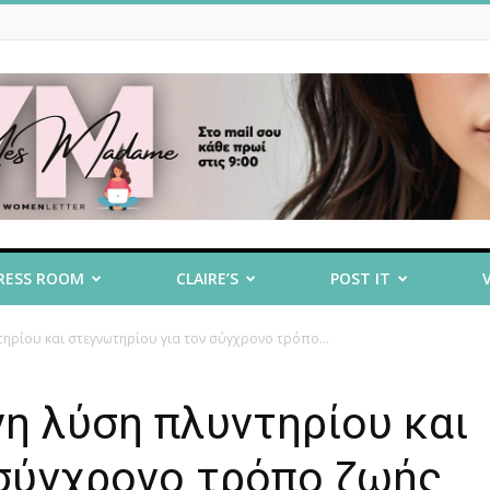
RESS ROOM
CLAIRE’S
POST IT
ηρίου και στεγνωτηρίου για τον σύγχρονο τρόπο...
η λύση πλυντηρίου και
 σύγχρονο τρόπο ζωής