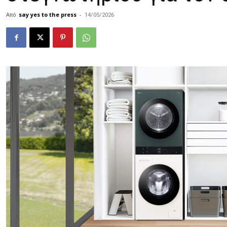
Από
say yes to the press
-
14/05/2026