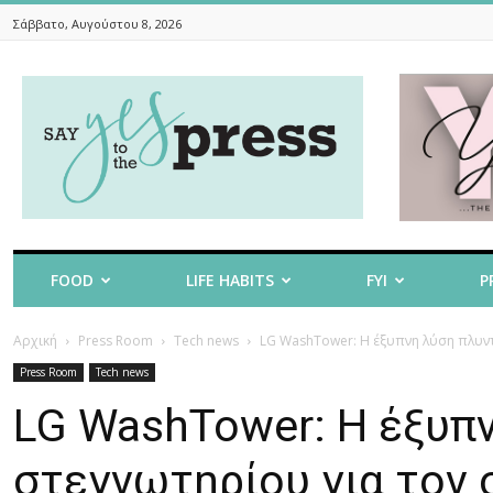
Σάββατο, Αυγούστου 8, 2026
Say
Yes
To
The
Press
FOOD
LIFE HABITS
FYI
P
Αρχική
Press Room
Tech news
LG WashTower: Η έξυπνη λύση πλυντ
Press Room
Tech news
LG WashTower: Η έξυπν
στεγνωτηρίου για τον