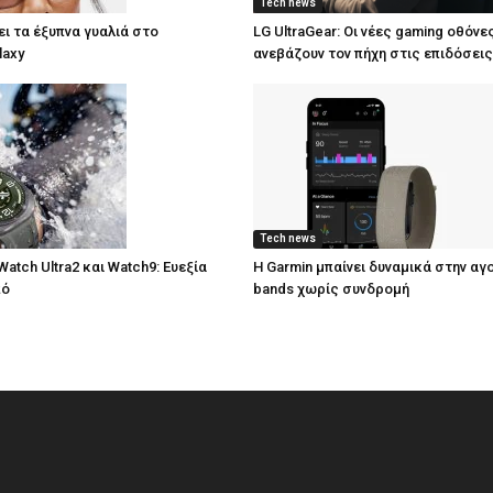
Tech news
ι τα έξυπνα γυαλιά στο
LG UltraGear: Οι νέες gaming οθόνε
laxy
ανεβάζουν τον πήχη στις επιδόσεις
Tech news
atch Ultra2 και Watch9: Ευεξία
Η Garmin μπαίνει δυναμικά στην αγ
πό
bands χωρίς συνδρομή