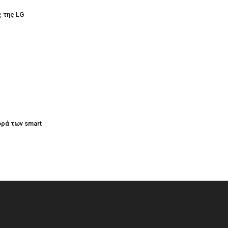
ς της LG
ορά των smart