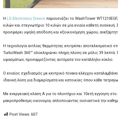
Η
LG Electronics Greece
παρουσιάζει το WashTower WT1210EGF, 
κιλών και στεγνωτήριο 10 κιλών σε μία ενιαία κάθετη συσκευή.
προσφέρει υψηλή απόδοση και εξοικονόμηση χώρου, ανεξάρτητα
Η τεχνολογία αντλίας θερμότητας επιτρέπει αποτελεσματικό σ
TurboWash 360™ ολοκληρώνει πλήρη πλύση σε μόλις 39 λεπτά. Πα
υφασμάτων, προσαρμόζοντας αυτόματα τον κατάλληλο κύκλο.
Ο ενιαίος σχεδιασμός με κεντρικό πίνακα ελέγχου καταλαμβάν
ιδανική λύση για διαμερίσματα και κατοικίες όπου κάθε τετραγω
Με ενεργειακή κλάση Α για το πλυντήριο και 10ετή εγγύηση στ
μακροπρόθεσμη οικονομία, απλοποιώντας ουσιαστικά την καθημ
Post Views:
607