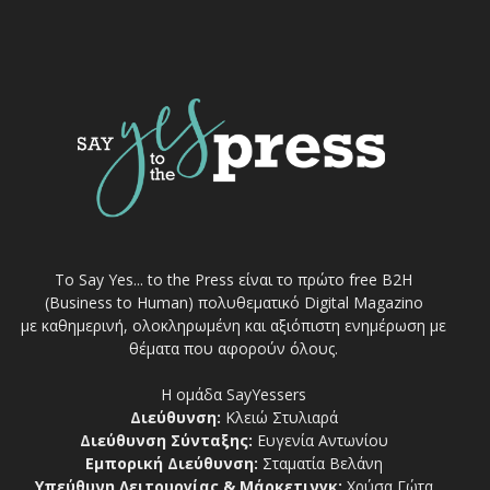
Το Say Yes... to the Press είναι το πρώτο free Β2Η
(Business to Human) πολυθεματικό Digital Magazino
με καθημερινή, ολοκληρωμένη και αξιόπιστη ενημέρωση με
θέματα που αφορούν όλους.
Η ομάδα SayYessers
Διεύθυνση:
Κλειώ Στυλιαρά
Διεύθυνση Σύνταξης:
Ευγενία Αντωνίου
Εμπορική Διεύθυνση:
Σταματία Βελάνη
Υπεύθυνη Λειτουργίας & Μάρκετινγκ:
Χρύσα Γώτα