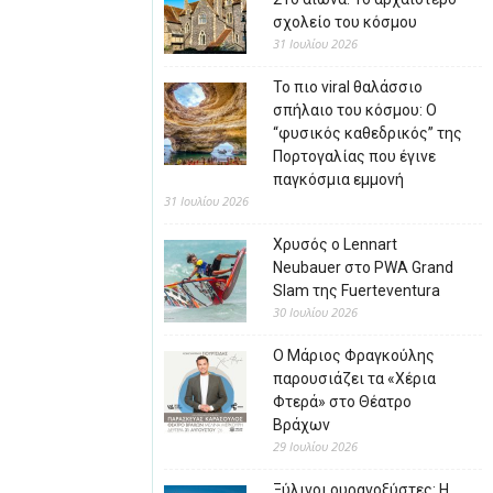
σχολείο του κόσμου
31 Ιουλίου 2026
Το πιο viral θαλάσσιο
σπήλαιο του κόσμου: Ο
“φυσικός καθεδρικός” της
Πορτογαλίας που έγινε
παγκόσμια εμμονή
31 Ιουλίου 2026
Χρυσός ο Lennart
Neubauer στο PWA Grand
Slam της Fuerteventura
30 Ιουλίου 2026
Ο Μάριος Φραγκούλης
παρουσιάζει τα «Χέρια
Φτερά» στο Θέατρο
Βράχων
29 Ιουλίου 2026
Ξύλινοι ουρανοξύστες: Η