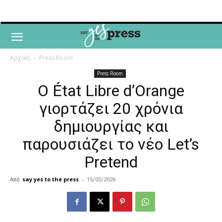
Αρχική
Press Room
Press Room
Ο État Libre d’Orange
γιορτάζει 20 χρόνια
δημιουργίας και
παρουσιάζει το νέο Let’s
Pretend
Από
say yes to the press
-
15/05/2026