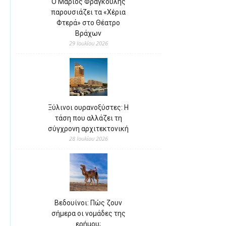
Ο Μάριος Φραγκούλης
παρουσιάζει τα «Χέρια
Φτερά» στο Θέατρο
Βράχων
29 Ιουλίου 2026
Ξύλινοι ουρανοξύστες: Η
τάση που αλλάζει τη
σύγχρονη αρχιτεκτονική
28 Ιουλίου 2026
Βεδουίνοι: Πώς ζουν
σήμερα οι νομάδες της
ερήμου;