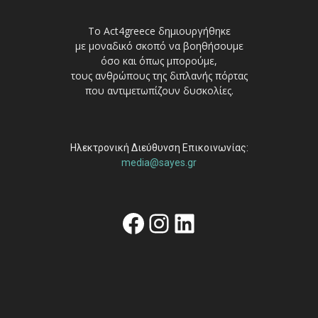
Το Act4greece δημιουργήθηκε
με μοναδικό σκοπό να βοηθήσουμε
όσο και όπως μπορούμε,
τους ανθρώπους της διπλανής πόρτας
που αντιμετωπίζουν δυσκολίες.
Ηλεκτρονική Διεύθυνση Επικοινωνίας:
media@sayes.gr
Facebook
Instagram
Linkedin