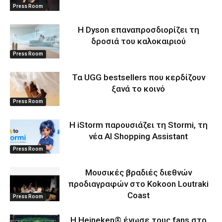
Press Room
Η Dyson επαναπροσδιορίζει τη
δροσιά του καλοκαιριού
Press Room
Τα UGG bestsellers που κερδίζουν
ξανά το κοινό
Press Room
Η iStorm παρουσιάζει τη Stormi, τη
νέα AI Shopping Assistant
Press Room
Μουσικές βραδιές διεθνών
προδιαγραφών στο Kokoon Loutraki
Coast
Press Room
Η Heineken® ένωσε τους fans στο