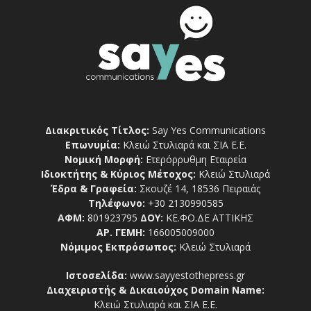
Διακριτικός Τίτλος:
Say Yes Communications
Επωνυμία:
Κλειώ Στυλιαρά και ΣΙΑ Ε.Ε.
Νομική Μορφή:
Ετερόρρυθμη Εταιρεία
Ιδιοκτήτης & Κύριος Μέτοχος:
Κλειώ Στυλιαρά
Έδρα & Γραφεία:
Σκουζέ 14, 18536 Πειραιάς
Τηλέφωνο:
+30 2130990585
ΑΦΜ:
801923795
ΔΟΥ:
ΚΕ.ΦΟ.ΔΕ ΑΤΤΙΚΗΣ
ΑΡ. ΓΕΜΗ:
166005009000
Νόμιμος Εκπρόσωπος:
Κλειώ Στυλιαρά
Ιστοσελίδα:
www.sayyestothepress.gr
Διαχειριστής & Δικαιούχος Domain Name:
Κλειώ Στυλιαρά και ΣΙΑ Ε.Ε.