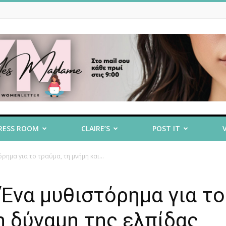
RESS ROOM
CLAIRE’S
POST IT
ρημα για το τραύμα, τη μνήμη και...
 Ένα μυθιστόρημα για το
η δύναμη της ελπίδας