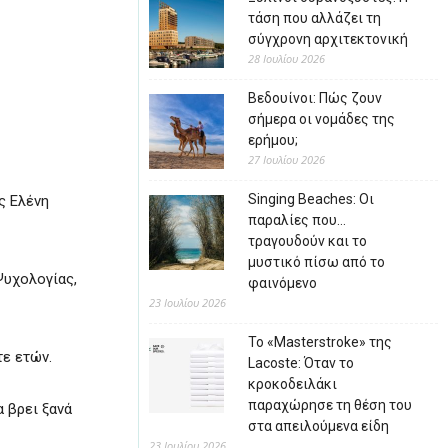
τάση που αλλάζει τη
σύγχρονη αρχιτεκτονική
28 Ιουλίου 2026
Βεδουίνοι: Πώς ζουν
σήμερα οι νομάδες της
ερήμου;
27 Ιουλίου 2026
Singing Beaches: Οι
ος
Ελένη
παραλίες που…
τραγουδούν και το
μυστικό πίσω από το
Ψυχολογίας,
φαινόμενο
23 Ιουλίου 2026
Το «Masterstroke» της
τε ετών.
Lacoste: Όταν το
κροκοδειλάκι
παραχώρησε τη θέση του
α βρει ξανά
στα απειλούμενα είδη
23 Ιουλίου 2026