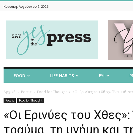
Κυριακή, Αυγούστου 9, 2026
Say
Yes
To
The
Press
FOOD
LIFE HABITS
FYI
P
Αρχική
Post it
Food for Thought
«Οι Ερινύες του Χθες»: Ένα μυθιστό
Post it
Food for Thought
«Οι Ερινύες του Χθες»:
τραύμα, τη μνήμη και τ