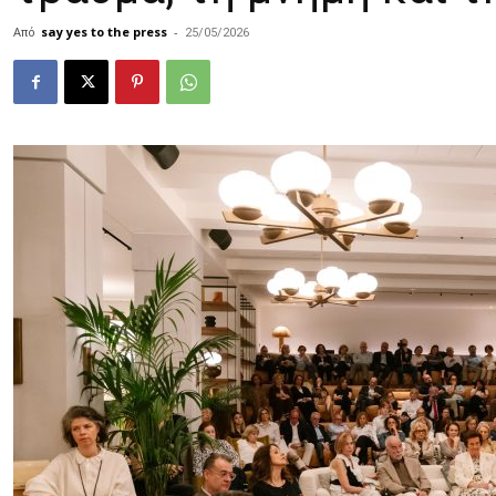
Από
say yes to the press
-
25/05/2026