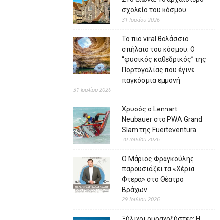
σχολείο του κόσμου
31 Ιουλίου 2026
Το πιο viral θαλάσσιο
σπήλαιο του κόσμου: Ο
“φυσικός καθεδρικός” της
Πορτογαλίας που έγινε
παγκόσμια εμμονή
31 Ιουλίου 2026
Χρυσός ο Lennart
Neubauer στο PWA Grand
Slam της Fuerteventura
30 Ιουλίου 2026
Ο Μάριος Φραγκούλης
παρουσιάζει τα «Χέρια
Φτερά» στο Θέατρο
Βράχων
29 Ιουλίου 2026
Ξύλινοι ουρανοξύστες: Η