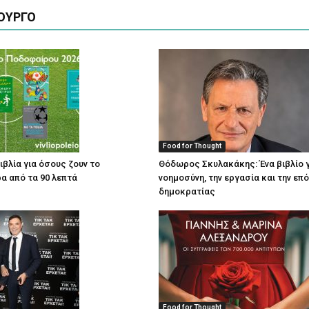
ΟΥΡΓΟ
Food for Thought
ιβλία για όσους ζουν το
Θόδωρος Σκυλακάκης: Ένα βιβλίο γ
α από τα 90 λεπτά
νοημοσύνη, την εργασία και την επ
δημοκρατίας
Food for Thought