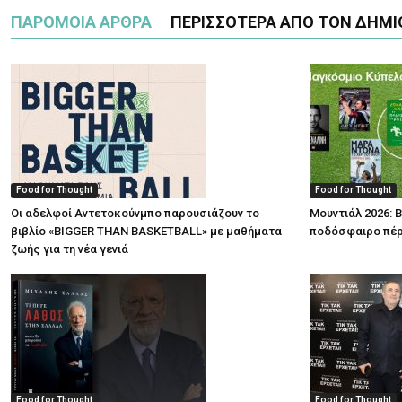
ΠΑΡΟΜΟΙΑ ΑΡΘΡΑ
ΠΕΡΙΣΣΟΤΕΡΑ ΑΠΟ ΤΟΝ ΔΗΜΙ
Food for Thought
Food for Thought
Οι αδελφοί Αντετοκούνμπο παρουσιάζουν το
Μουντιάλ 2026: Β
βιβλίο «BIGGER THAN BASKETBALL» με μαθήματα
ποδόσφαιρο πέρ
ζωής για τη νέα γενιά
Food for Thought
Food for Thought