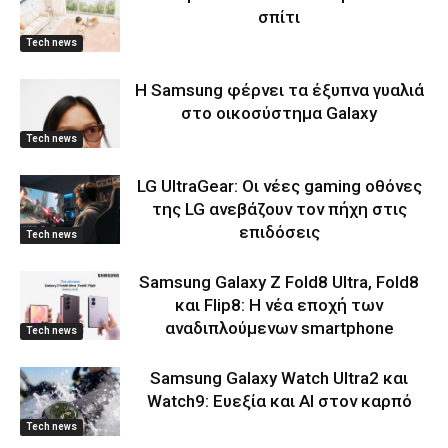
σπίτι
Tech news
Η Samsung φέρνει τα έξυπνα γυαλιά
στο οικοσύστημα Galaxy
Tech news
LG UltraGear: Οι νέες gaming οθόνες
της LG ανεβάζουν τον πήχη στις
επιδόσεις
Tech news
Samsung Galaxy Z Fold8 Ultra, Fold8
και Flip8: Η νέα εποχή των
αναδιπλούμενων smartphone
Tech news
Samsung Galaxy Watch Ultra2 και
Watch9: Ευεξία και AI στον καρπό
Tech news