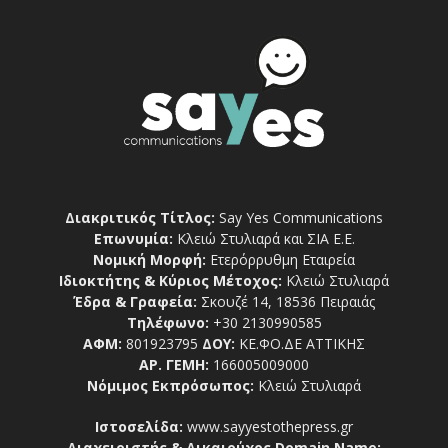
Διακριτικός Τίτλος:
Say Yes Communications
Επωνυμία:
Κλειώ Στυλιαρά και ΣΙΑ Ε.Ε.
Νομική Μορφή:
Ετερόρρυθμη Εταιρεία
Ιδιοκτήτης & Κύριος Μέτοχος:
Κλειώ Στυλιαρά
Έδρα & Γραφεία:
Σκουζέ 14, 18536 Πειραιάς
Τηλέφωνο:
+30 2130990585
ΑΦΜ:
801923795
ΔΟΥ:
ΚΕ.ΦΟ.ΔΕ ΑΤΤΙΚΗΣ
ΑΡ. ΓΕΜΗ:
166005009000
Νόμιμος Εκπρόσωπος:
Κλειώ Στυλιαρά
Ιστοσελίδα:
www.sayyestothepress.gr
Διαχειριστής & Δικαιούχος Domain Name: