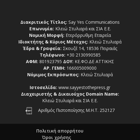
Διακριτικός Τίτλος:
Say Yes Communications
Επωνυμία:
Κλειώ Στυλιαρά και ΣΙΑ Ε.Ε.
Νομική Μορφή:
Ετερόρρυθμη Εταιρεία
Ιδιοκτήτης & Κύριος Μέτοχος:
Κλειώ Στυλιαρά
Έδρα & Γραφεία:
Σκουζέ 14, 18536 Πειραιάς
Τηλέφωνο:
+30 2130990585
ΑΦΜ:
801923795
ΔΟΥ:
ΚΕ.ΦΟ.ΔΕ ΑΤΤΙΚΗΣ
ΑΡ. ΓΕΜΗ:
166005009000
Νόμιμος Εκπρόσωπος:
Κλειώ Στυλιαρά
Ιστοσελίδα:
www.sayyestothepress.gr
Διαχειριστής & Δικαιούχος Domain Name:
Κλειώ Στυλιαρά και ΣΙΑ Ε.Ε.
Αριθμός Πιστοποίησης Μ.Η.Τ. 252127
Πολιτική απορρήτου
Όροι χρήσης