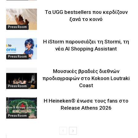
Τα UGG bestsellers που κερδίζουν
ξανά το κοινό
Press Room
Η iStorm παρουσιάζει τη Stormi, τη
νέα AI Shopping Assistant
Press Room
Μουσικές βραδιές διεθνών
προδιαγραφών στο Kokoon Loutraki
Coast
Press Room
Η Heineken® ένωσε τους fans στο
Release Athens 2026
Press Room