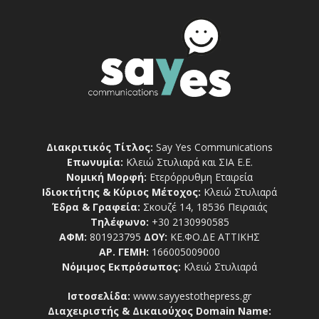
Διακριτικός Τίτλος:
Say Yes Communications
Επωνυμία:
Κλειώ Στυλιαρά και ΣΙΑ Ε.Ε.
Νομική Μορφή:
Ετερόρρυθμη Εταιρεία
Ιδιοκτήτης & Κύριος Μέτοχος:
Κλειώ Στυλιαρά
Έδρα & Γραφεία:
Σκουζέ 14, 18536 Πειραιάς
Τηλέφωνο:
+30 2130990585
ΑΦΜ:
801923795
ΔΟΥ:
ΚΕ.ΦΟ.ΔΕ ΑΤΤΙΚΗΣ
ΑΡ. ΓΕΜΗ:
166005009000
Νόμιμος Εκπρόσωπος:
Κλειώ Στυλιαρά
Ιστοσελίδα:
www.sayyestothepress.gr
Διαχειριστής & Δικαιούχος Domain Name: