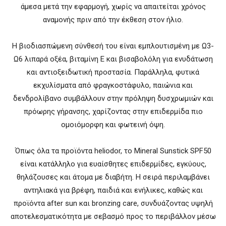
άμεσα μετά την εφαρμογή, χωρίς να απαιτείται χρόνος
αναμονής πριν από την έκθεση στον ήλιο.
Η βιοδιασπώμενη σύνθεσή του είναι εμπλουτισμένη με Ω3-
Ω6 λιπαρά οξέα, βιταμίνη Ε και βισαβολόλη για ενυδάτωση
και αντιοξειδωτική προστασία. Παράλληλα, φυτικά
εκχυλίσματα από φραγκοστάφυλο, παιώνια και
δενδρολίβανο συμβάλλουν στην πρόληψη δυσχρωμιών και
πρόωρης γήρανσης, χαρίζοντας στην επιδερμίδα πιο
ομοιόμορφη και φωτεινή όψη.
Όπως όλα τα προϊόντα heliodor, το Mineral Sunstick SPF50
είναι κατάλληλο για ευαίσθητες επιδερμίδες, εγκύους,
θηλάζουσες και άτομα με διαβήτη. Η σειρά περιλαμβάνει
αντηλιακά για βρέφη, παιδιά και ενήλικες, καθώς και
προϊόντα after sun και bronzing care, συνδυάζοντας υψηλή
αποτελεσματικότητα με σεβασμό προς το περιβάλλον μέσω