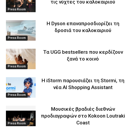
τις νύχτες του καλοκαιριού
Press Room
Η Dyson επαναπροσδιορίζει τη
δροσιά του καλοκαιριού
Press Room
Τα UGG bestsellers που κερδίζουν
ξανά το κοινό
Press Room
Η iStorm παρουσιάζει τη Stormi, τη
νέα AI Shopping Assistant
Press Room
Μουσικές βραδιές διεθνών
προδιαγραφών στο Kokoon Loutraki
Coast
Press Room