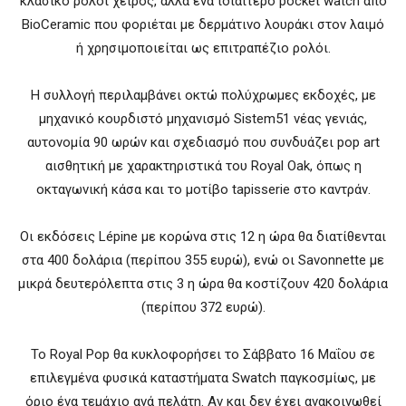
κλασικό ρολόι χειρός, αλλά ένα ιδιαίτερο pocket watch από
BioCeramic που φοριέται με δερμάτινο λουράκι στον λαιμό
ή χρησιμοποιείται ως επιτραπέζιο ρολόι.
Η συλλογή περιλαμβάνει οκτώ πολύχρωμες εκδοχές, με
μηχανικό κουρδιστό μηχανισμό Sistem51 νέας γενιάς,
αυτονομία 90 ωρών και σχεδιασμό που συνδυάζει pop art
αισθητική με χαρακτηριστικά του Royal Oak, όπως η
οκταγωνική κάσα και το μοτίβο tapisserie στο καντράν.
Οι εκδόσεις Lépine με κορώνα στις 12 η ώρα θα διατίθενται
στα 400 δολάρια (περίπου 355 ευρώ), ενώ οι Savonnette με
μικρά δευτερόλεπτα στις 3 η ώρα θα κοστίζουν 420 δολάρια
(περίπου 372 ευρώ).
Το Royal Pop θα κυκλοφορήσει το Σάββατο 16 Μαΐου σε
επιλεγμένα φυσικά καταστήματα Swatch παγκοσμίως, με
όριο ένα τεμάχιο ανά πελάτη. Αν και δεν έχει ανακοινωθεί