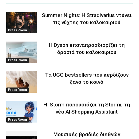
Summer Nights: Η Stradivarius ντύνει
τις νύχτες του καλοκαιριού
Press Room
Η Dyson επαναπροσδιορίζει τη
δροσιά του καλοκαιριού
Press Room
Τα UGG bestsellers που κερδίζουν
ξανά το κοινό
Press Room
Η iStorm παρουσιάζει τη Stormi, τη
νέα AI Shopping Assistant
Press Room
Μουσικές βραδιές διεθνών