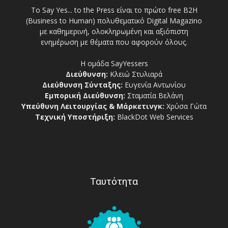
Το Say Yes... to the Press είναι το πρώτο free Β2Η
(Business to Human) πολυθεματικό Digital Magazino
με καθημερινή, ολοκληρωμένη και αξιόπιστη
ενημέρωση με θέματα που αφορούν όλους.
Η ομάδα SayYessers
Διεύθυνση:
Κλειώ Στυλιαρά
Διεύθυνση Σύνταξης:
Ευγενία Αντωνίου
Εμπορική Διεύθυνση:
Σταματία Βελάνη
Υπεύθυνη Λειτουργίας & Μάρκετινγκ:
Χρύσα Γώτα
Τεχνική Υποστήριξη:
BlackDot Web Services
Ταυτότητα