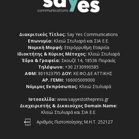
Διακριτικός Τίτλος:
Say Yes Communications
Επωνυμία:
Κλειώ Στυλιαρά και ΣΙΑ Ε.Ε.
Νομική Μορφή:
Ετερόρρυθμη Εταιρεία
Ιδιοκτήτης & Κύριος Μέτοχος:
Κλειώ Στυλιαρά
Έδρα & Γραφεία:
Σκουζέ 14, 18536 Πειραιάς
Τηλέφωνο:
+30 2130990585
ΑΦΜ:
801923795
ΔΟΥ:
ΚΕ.ΦΟ.ΔΕ ΑΤΤΙΚΗΣ
ΑΡ. ΓΕΜΗ:
166005009000
Νόμιμος Εκπρόσωπος:
Κλειώ Στυλιαρά
Ιστοσελίδα:
www.sayyestothepress.gr
Διαχειριστής & Δικαιούχος Domain Name:
Κλειώ Στυλιαρά και ΣΙΑ Ε.Ε.
Αριθμός Πιστοποίησης Μ.Η.Τ. 252127