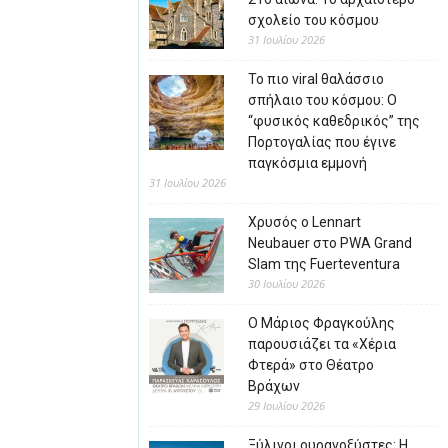
σχολείο του κόσμου
31 Ιουλίου 2026
Το πιο viral θαλάσσιο
σπήλαιο του κόσμου: Ο
“φυσικός καθεδρικός” της
Πορτογαλίας που έγινε
παγκόσμια εμμονή
31 Ιουλίου 2026
Χρυσός ο Lennart
Neubauer στο PWA Grand
Slam της Fuerteventura
30 Ιουλίου 2026
Ο Μάριος Φραγκούλης
παρουσιάζει τα «Χέρια
Φτερά» στο Θέατρο
Βράχων
29 Ιουλίου 2026
Ξύλινοι ουρανοξύστες: Η