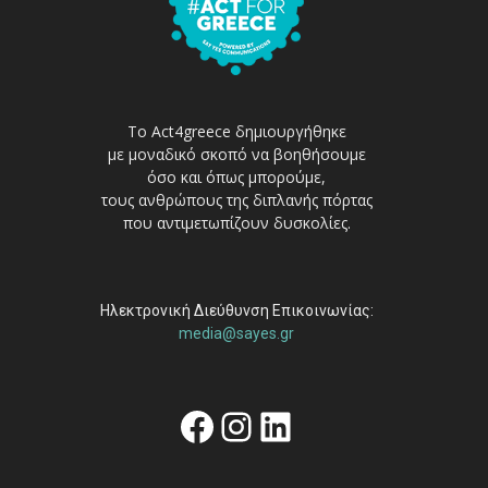
Το Act4greece δημιουργήθηκε
με μοναδικό σκοπό να βοηθήσουμε
όσο και όπως μπορούμε,
τους ανθρώπους της διπλανής πόρτας
που αντιμετωπίζουν δυσκολίες.
Ηλεκτρονική Διεύθυνση Επικοινωνίας:
media@sayes.gr
Facebook
Instagram
Linkedin