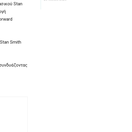
ασικού Stan
ογή
orward
 Stan Smith
 συνδυάζοντας