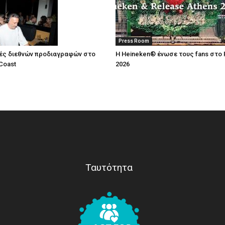
Press Room
ές διεθνών προδιαγραφών στο
Η Heineken® ένωσε τους fans στο 
Coast
2026
Ταυτότητα