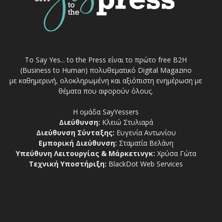
Το Say Yes... to the Press είναι το πρώτο free Β2Η
(Business to Human) πολυθεματικό Digital Magazino
με καθημερινή, ολοκληρωμένη και αξιόπιστη ενημέρωση με
θέματα που αφορούν όλους.
Η ομάδα SayYessers
Διεύθυνση:
Κλειώ Στυλιαρά
Διεύθυνση Σύνταξης:
Ευγενία Αντωνίου
Εμπορική Διεύθυνση:
Σταματία Βελάνη
Υπεύθυνη Λειτουργίας & Μάρκετινγκ:
Χρύσα Γώτα
Τεχνική Υποστήριξη:
BlackDot Web Services