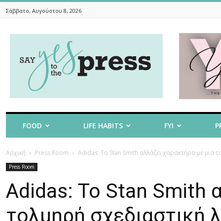
Σάββατο, Αυγούστου 8, 2026
Say
Yes
To
The
Press
FOOD
LIFE HABITS
FYI
P
Αρχική
Press Room
Adidas: Το Stan Smith αλλάζει χαρακτήρα με μια 
Press Room
Adidas: Το Stan Smith 
τολμηρή σχεδιαστική 