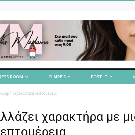
RESS ROOM
CLAIRE’S
POST IT
τολμηρή σχεδιαστική λεπτομέρεια
αλλάζει χαρακτήρα με μι
λεπτομέρεια