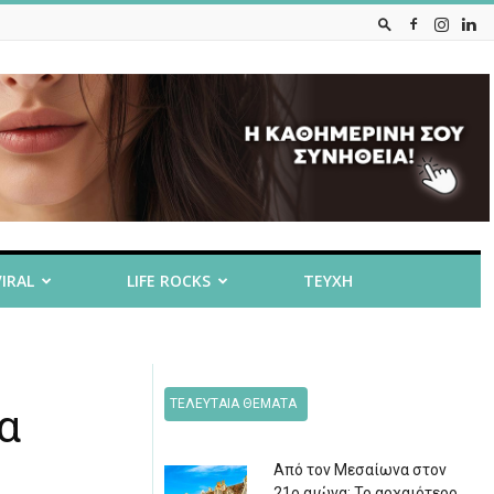
VIRAL
LIFE ROCKS
ΤΕΥΧΗ
ΤΕΛΕΥΤΑΙΑ ΘΕΜΑΤΑ
α
Από τον Μεσαίωνα στον
21ο αιώνα: Το αρχαιότερο