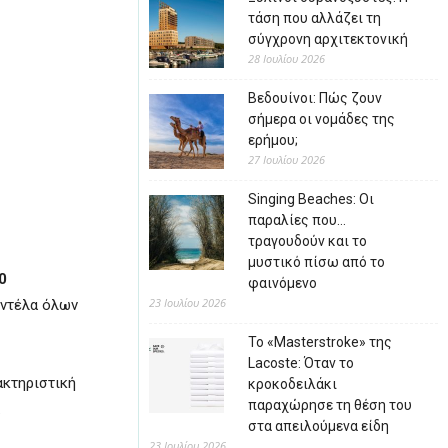
τάση που αλλάζει τη
σύγχρονη αρχιτεκτονική
28 Ιουλίου 2026
Βεδουίνοι: Πώς ζουν
σήμερα οι νομάδες της
ερήμου;
27 Ιουλίου 2026
Singing Beaches: Οι
παραλίες που…
τραγουδούν και το
μυστικό πίσω από το
0
φαινόμενο
23 Ιουλίου 2026
οντέλα όλων
Το «Masterstroke» της
Lacoste: Όταν το
ακτηριστική
κροκοδειλάκι
παραχώρησε τη θέση του
.
στα απειλούμενα είδη
23 Ιουλίου 2026