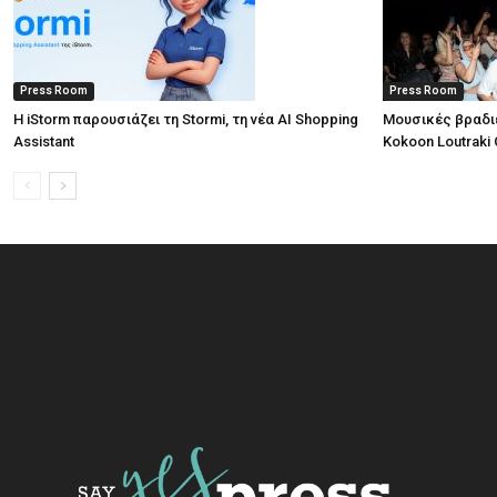
Press Room
Press Room
Η iStorm παρουσιάζει τη Stormi, τη νέα AI Shopping
Μουσικές βραδι
Assistant
Kokoon Loutraki 