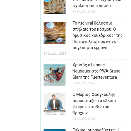
σχολείο του κόσμου
31 Ιουλίου 2026
Το πιο viral θαλάσσιο
σπήλαιο του κόσμου: Ο
“φυσικός καθεδρικός” της
Πορτογαλίας που έγινε
παγκόσμια εμμονή
31 Ιουλίου 2026
Χρυσός ο Lennart
Neubauer στο PWA Grand
Slam της Fuerteventura
30 Ιουλίου 2026
Ο Μάριος Φραγκούλης
παρουσιάζει τα «Χέρια
Φτερά» στο Θέατρο
Βράχων
29 Ιουλίου 2026
Ξύλινοι ουρανοξύστες: Η