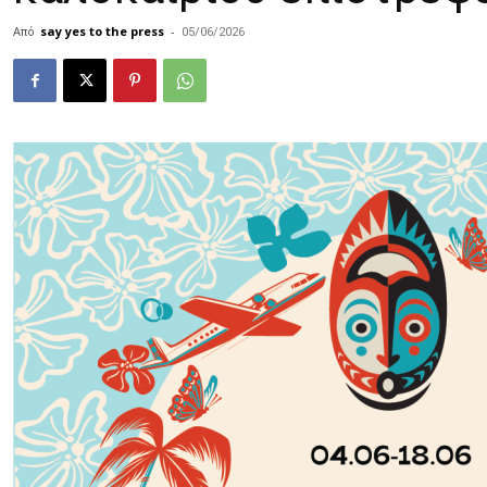
Από
say yes to the press
-
05/06/2026