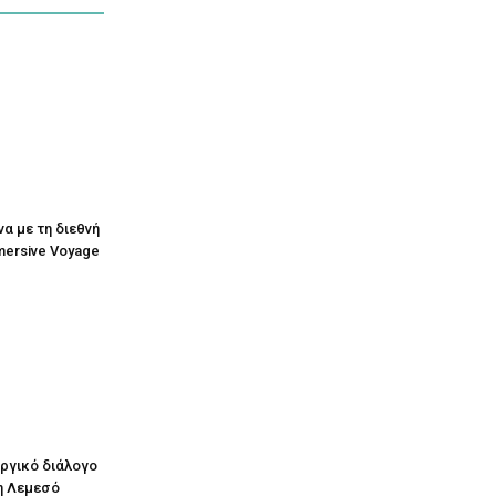
να με τη διεθνή
mersive Voyage
υργικό διάλογο
η Λεμεσό