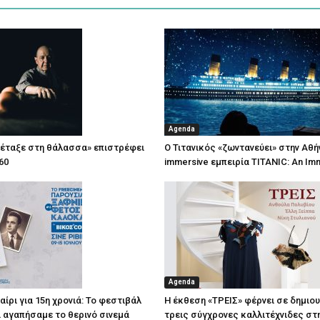
Agenda
πέταξε στη θάλασσα» επιστρέφει
Ο Τιτανικός «ζωντανεύει» στην Αθή
60
immersive εμπειρία TITANIC: An Im
Agenda
ίρι για 15η χρονιά: Το φεστιβάλ
Η έκθεση «ΤΡΕΙΣ» φέρνει σε δημιο
τί αγαπήσαμε το θερινό σινεμά
τρεις σύγχρονες καλλιτέχνιδες στ