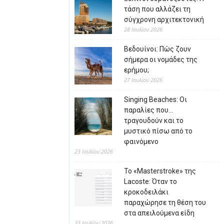
τάση που αλλάζει τη
σύγχρονη αρχιτεκτονική
28 Ιουλίου 2026
Βεδουίνοι: Πώς ζουν
σήμερα οι νομάδες της
ερήμου;
27 Ιουλίου 2026
Singing Beaches: Οι
παραλίες που…
τραγουδούν και το
μυστικό πίσω από το
φαινόμενο
23 Ιουλίου 2026
Το «Masterstroke» της
Lacoste: Όταν το
κροκοδειλάκι
παραχώρησε τη θέση του
στα απειλούμενα είδη
23 Ιουλίου 2026