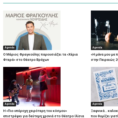
Agenda
Agenda
Ο Μάριος Φραγκούλης παρουσιάζει τα «Χέρια
«Η μάνα μου με 
Φτερά» στο Θέατρο Βράχων
στην Πειραιώς 2
Agenda
Agenda
Η «Πιο υπέροχη χειρότερη του κόσμου»
Ξαφνικά… καλοκα
επιστρέφει για δεύτερη χρονιά στο Θέατρο Ιλίσια
που θυμίζει για