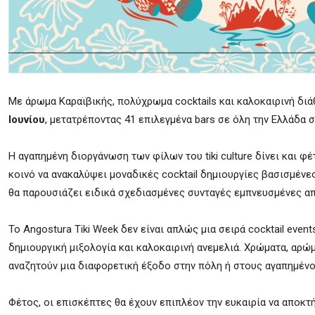
Με άρωμα Καραϊβικής, πολύχρωμα cocktails και καλοκαιρινή διά
Ιουνίου
, μετατρέποντας 41 επιλεγμένα bars σε όλη την Ελλάδα 
Η αγαπημένη διοργάνωση των φίλων του tiki culture δίνει και
κοινό να ανακαλύψει μοναδικές cocktail δημιουργίες βασισμένες
θα παρουσιάζει ειδικά σχεδιασμένες συνταγές εμπνευσμένες από
Το Angostura Tiki Week δεν είναι απλώς μια σειρά cocktail eve
δημιουργική μιξολογία και καλοκαιρινή ανεμελιά. Χρώματα, αρώ
αναζητούν μια διαφορετική έξοδο στην πόλη ή στους αγαπημέν
Φέτος, οι επισκέπτες θα έχουν επιπλέον την ευκαιρία να αποκ