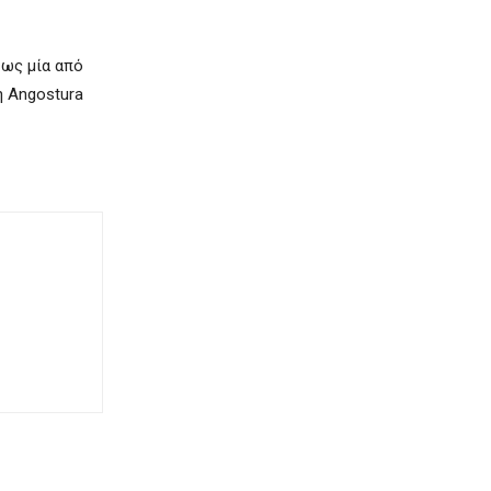
 ως μία από
η Angostura