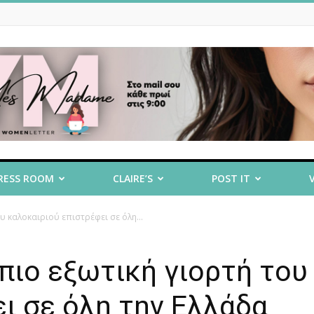
RESS ROOM
CLAIRE’S
POST IT
ου καλοκαιριού επιστρέφει σε όλη...
 πιο εξωτική γιορτή του
ι σε όλη την Ελλάδα