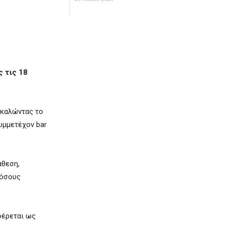
ς τις 18
σκαλώντας το
συμμετέχον bar
άθεση,
 όσους
φέρεται ως