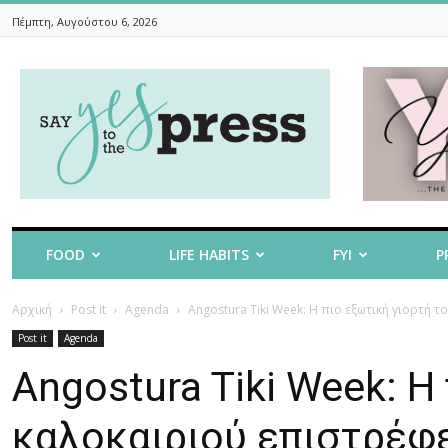
Πέμπτη, Αυγούστου 6, 2026
Say
Yes
To
The
Press
FOOD
LIFE HABITS
FYI
P
Αρχική
Post it
Agenda
Angostura Tiki Week: Η πιο εξωτική γιορτή τ
Post it
Agenda
Angostura Tiki Week: Η
καλοκαιριού επιστρέφε