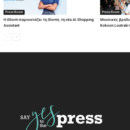
Press Room
Press Room
Η iStorm παρουσιάζει τη Stormi, τη νέα AI Shopping
Μουσικές βραδι
Assistant
Kokoon Loutraki 