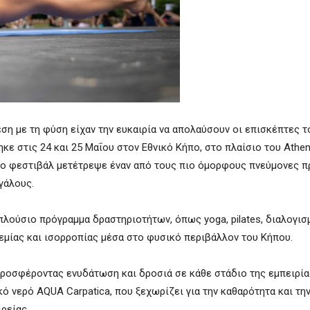
ση με τη φύση είχαν την ευκαιρία να απολαύσουν οι επισκέπτες 
κε στις 24 και 25 Μαΐου στον Εθνικό Κήπο, στο πλαίσιο του Athens
 το φεστιβάλ μετέτρεψε έναν από τους πιο όμορφους πνεύμονες π
γάλους.
 πλούσιο πρόγραμμα δραστηριοτήτων, όπως yoga, pilates, διαλογισ
ρεμίας και ισορροπίας μέσα στο φυσικό περιβάλλον του Κήπου.
οσφέροντας ενυδάτωση και δροσιά σε κάθε στάδιο της εμπειρίας
κό νερό AQUA Carpatica, που ξεχωρίζει για την καθαρότητα και τη
ρείας.