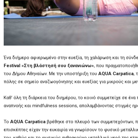
Ένα διήμερο αφιερωμένο στην ευεξία, τη χαλάρωση και τη σύνδε
Festival «Στη βλάστησή σου ξανανιώνω»
, που πραγματοποιήθη
του Δήμου Αθηναίων. Με την υποστήριξη του
AQUA Carpatica
,
πόλης σε σημείο αναζωογόνησης και ευεξίας για μικρούς και με
Καθ’ όλη τη διάρκεια του διημέρου, το κοινό συμμετείχε σε ένα
αναπνοής και mindfulness sessions, απολαμβάνοντας στιγμές η
Το
AQUA Carpatica
βρέθηκε στο πλευρό των συμμετεχόντων, πρ
επισκέπτες είχαν την ευκαιρία να γνωρίσουν το φυσικό μεταλλι
του, καθώς και το φυσικώς ανθρακούχο μεταλλικό νερό της εται