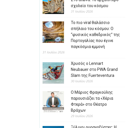
σχολείο του κόσμου
31 Ιουλίου 2026
Το πιο viral θαλάσσιο
σπήλαιο του κόσμου: Ο
“φυσικός καθεδρικός” της
Πορτογαλίας που έγινε
παγκόσμια εμμονή
31 Ιουλίου 2026
Χρυσός ο Lennart
Neubauer στο PWA Grand
Slam της Fuerteventura
30 Ιουλίου 2026
Ο Μάριος Φραγκούλης
παρουσιάζει τα «Χέρια
Φτερά» στο Θέατρο
Βράχων
29 Ιουλίου 2026
Ξύλινοι ουρανοξύστες: Η