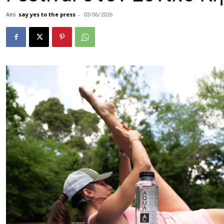
Από
say yes to the press
-
03/06/2026