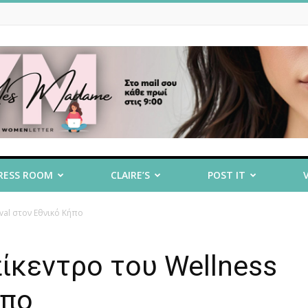
RESS ROOM
CLAIRE’S
POST IT
ival στον Εθνικό Κήπο
πίκεντρο του Wellness
ήπο