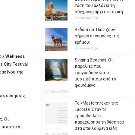
τάση που αλλάζει τη
σύγχρονη αρχιτεκτονική
28 Ιουλίου 2026
Βεδουίνοι: Πώς ζουν
σήμερα οι νομάδες της
ερήμου;
27 Ιουλίου 2026
του
Wellness
Singing Beaches: Οι
 City Festival
παραλίες που…
ρασίνου της
τραγουδούν και το
μυστικό πίσω από το
φαινόμενο
23 Ιουλίου 2026
μό, ασκήσεις
Το «Masterstroke» της
Lacoste: Όταν το
κροκοδειλάκι
. Οι
παραχώρησε τη θέση του
ν ποιότητά
στα απειλούμενα είδη
23 Ιουλίου 2026