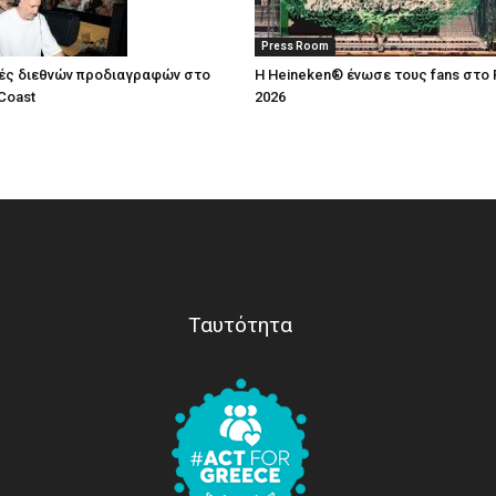
Press Room
ές διεθνών προδιαγραφών στο
Η Heineken® ένωσε τους fans στο 
Coast
2026
Ταυτότητα