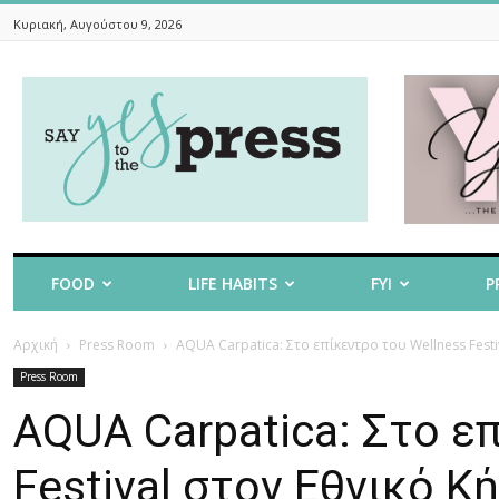
Κυριακή, Αυγούστου 9, 2026
Say
Yes
To
The
Press
FOOD
LIFE HABITS
FYI
P
Αρχική
Press Room
AQUA Carpatica: Στο επίκεντρο του Wellness Fest
Press Room
AQUA Carpatica: Στο ε
Festival στον Εθνικό Κ