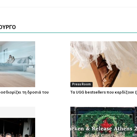
ΟΥΡΓΟ
Press Room
οσδιορίζει τη δροσιά του
Τα UGG bestsellers που κερδίζουν 