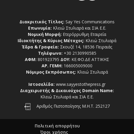
Διακριτικός Τίτλος:
Say Yes Communications
Επωνυμία:
Κλειώ Στυλιαρά και ΣΙΑ Ε.Ε.
Νομική Μορφή:
Ετερόρρυθμη Εταιρεία
Ιδιοκτήτης & Κύριος Μέτοχος:
Κλειώ Στυλιαρά
Έδρα & Γραφεία:
Σκουζέ 14, 18536 Πειραιάς
Τηλέφωνο:
+30 2130990585
ΑΦΜ:
801923795
ΔΟΥ:
ΚΕ.ΦΟ.ΔΕ ΑΤΤΙΚΗΣ
ΑΡ. ΓΕΜΗ:
166005009000
Νόμιμος Εκπρόσωπος:
Κλειώ Στυλιαρά
Ιστοσελίδα:
www.sayyestothepress.gr
Διαχειριστής & Δικαιούχος Domain Name:
Κλειώ Στυλιαρά και ΣΙΑ Ε.Ε.
Αριθμός Πιστοποίησης Μ.Η.Τ. 252127
Πολιτική απορρήτου
Όροι χρήσης