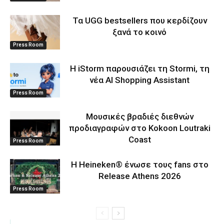
Τα UGG bestsellers που κερδίζουν
ξανά το κοινό
Press Room
Η iStorm παρουσιάζει τη Stormi, τη
νέα AI Shopping Assistant
Press Room
Μουσικές βραδιές διεθνών
προδιαγραφών στο Kokoon Loutraki
Coast
Press Room
Η Heineken® ένωσε τους fans στο
Release Athens 2026
Press Room