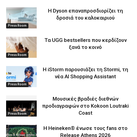
Η Dyson επαναπροσδιορίζει τη
δροσιά του καλοκαιριού
Press Room
Τα UGG bestsellers που κερδίζουν
ξανά το κοινό
Press Room
Η iStorm παρουσιάζει τη Stormi, τη
νέα AI Shopping Assistant
Press Room
Μουσικές βραδιές διεθνών
προδιαγραφών στο Kokoon Loutraki
Coast
Press Room
Η Heineken® ένωσε τους fans στο
Release Athens 2026