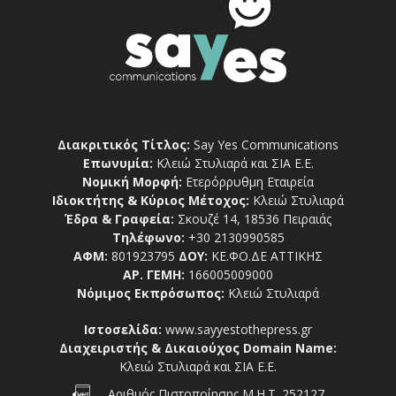
Διακριτικός Τίτλος:
Say Yes Communications
Επωνυμία:
Κλειώ Στυλιαρά και ΣΙΑ Ε.Ε.
Νομική Μορφή:
Ετερόρρυθμη Εταιρεία
Ιδιοκτήτης & Κύριος Μέτοχος:
Κλειώ Στυλιαρά
Έδρα & Γραφεία:
Σκουζέ 14, 18536 Πειραιάς
Τηλέφωνο:
+30 2130990585
ΑΦΜ:
801923795
ΔΟΥ:
ΚΕ.ΦΟ.ΔΕ ΑΤΤΙΚΗΣ
ΑΡ. ΓΕΜΗ:
166005009000
Νόμιμος Εκπρόσωπος:
Κλειώ Στυλιαρά
Ιστοσελίδα:
www.sayyestothepress.gr
Διαχειριστής & Δικαιούχος Domain Name:
Κλειώ Στυλιαρά και ΣΙΑ Ε.Ε.
Αριθμός Πιστοποίησης Μ.Η.Τ. 252127