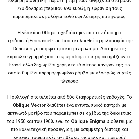
τολμηρή αισθητική. Παρότι η τιμή τους ανέρχεται στα μόλις
790 δολάρια (περίπου 690 ευρώ), η εμφάνισή τους
παραπέμπει σε ρολόγια πολύ υψηλότερης κατηγορίας.
Η νέα κάσα Oblique σχεδιάστηκε από τον διάσημο
σχεδιαστή Emmanuel Gueit και ακολουθεί τη φιλοσοφία της
Dennison για κομψότητα και μινιμαλισμό. Διατηρεί τις
καμπύλες γραμμές και τα κρυφά lugs που χαρακτηρίζουν το
brand, αλλά ξεχωρίζει χάρη στο ιδιαίτερο καντράν της, το
οποίο θυμίζει παραμορφωμένο ρόμβο με ελαφρώς κυρτές
πλευρές.
Η συλλογή αποτελείται από δύο διαφορετικές εκδοχές. Το
Oblique Vector
διαθέτει ένα εντυπωσιακό καντράν με
ακτινωτό μοτίβο που παραπέμπει σε σχέδια της δεκαετίας
του 1950 και του 1960, ενώ το
Oblique Enigma
υιοθετεί μια
πιο καλλιτεχνική προσέγγιση, με ασύμμετρη διάταξη και
έντονες χρωματικές αντιθέσεις σε μπλε και τιρκουάζ