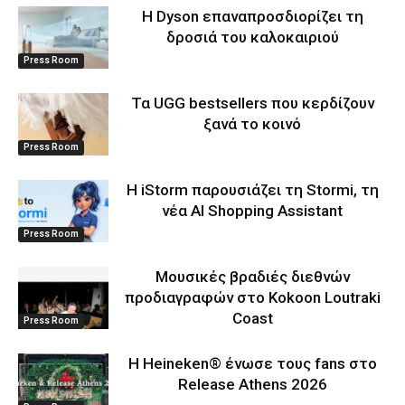
Η Dyson επαναπροσδιορίζει τη
δροσιά του καλοκαιριού
Press Room
Τα UGG bestsellers που κερδίζουν
ξανά το κοινό
Press Room
Η iStorm παρουσιάζει τη Stormi, τη
νέα AI Shopping Assistant
Press Room
Μουσικές βραδιές διεθνών
προδιαγραφών στο Kokoon Loutraki
Coast
Press Room
Η Heineken® ένωσε τους fans στο
Release Athens 2026