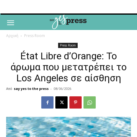
Αρχική
Press Room
Press Room
État Libre d’Orange: Το
άρωμα που μετατρέπει το
Los Angeles σε αίσθηση
Από
say yes to the press
-
08/06/2026