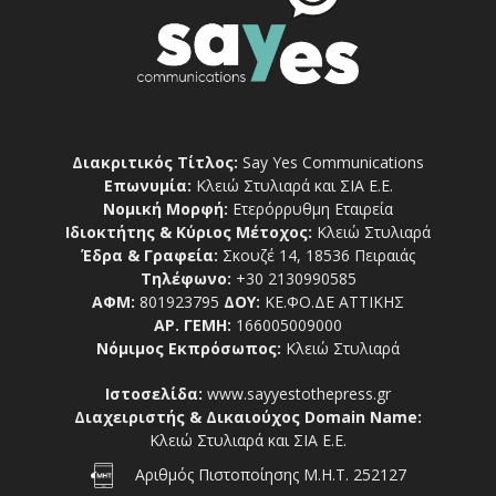
Διακριτικός Τίτλος:
Say Yes Communications
Επωνυμία:
Κλειώ Στυλιαρά και ΣΙΑ Ε.Ε.
Νομική Μορφή:
Ετερόρρυθμη Εταιρεία
Ιδιοκτήτης & Κύριος Μέτοχος:
Κλειώ Στυλιαρά
Έδρα & Γραφεία:
Σκουζέ 14, 18536 Πειραιάς
Τηλέφωνο:
+30 2130990585
ΑΦΜ:
801923795
ΔΟΥ:
ΚΕ.ΦΟ.ΔΕ ΑΤΤΙΚΗΣ
ΑΡ. ΓΕΜΗ:
166005009000
Νόμιμος Εκπρόσωπος:
Κλειώ Στυλιαρά
Ιστοσελίδα:
www.sayyestothepress.gr
Διαχειριστής & Δικαιούχος Domain Name:
Κλειώ Στυλιαρά και ΣΙΑ Ε.Ε.
Αριθμός Πιστοποίησης Μ.Η.Τ. 252127