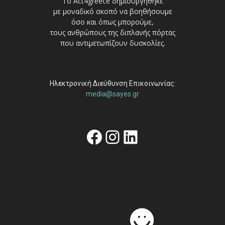
Το Act4greece δημιουργήθηκε
με μοναδικό σκοπό να βοηθήσουμε
όσο και όπως μπορούμε,
τους ανθρώπους της διπλανής πόρτας
που αντιμετωπίζουν δυσκολίες.
Ηλεκτρονική Διεύθυνση Επικοινωνίας:
media@sayes.gr
Facebook
Instagram
Linkedin