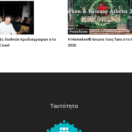
Press Room
ές διεθνών προδιαγραφών στο
Η Heineken® ένωσε τους fans στο 
Coast
2026
Ταυτότητα