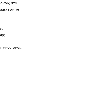
ροντας στο
αμένεται να
 ως
σης.
ηνικού τένις,