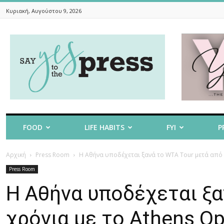
Κυριακή, Αυγούστου 9, 2026
Say
Yes
To
The
Press
FOOD
LIFE HABITS
FYI
P
Αρχική
Press Room
Η Αθήνα υποδέχεται ξανά το WTA Tour μετά από 3
Press Room
Η Αθήνα υποδέχεται ξα
χρόνια με το Athens O