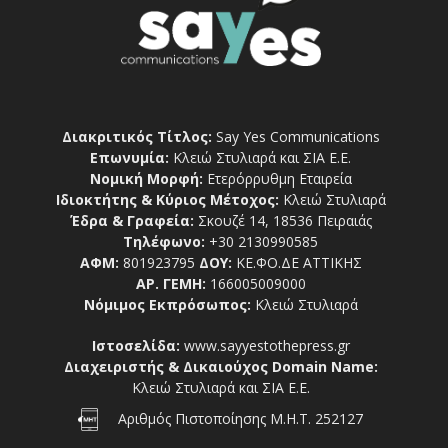
Διακριτικός Τίτλος:
Say Yes Communications
Επωνυμία:
Κλειώ Στυλιαρά και ΣΙΑ Ε.Ε.
Νομική Μορφή:
Ετερόρρυθμη Εταιρεία
Ιδιοκτήτης & Κύριος Μέτοχος:
Κλειώ Στυλιαρά
Έδρα & Γραφεία:
Σκουζέ 14, 18536 Πειραιάς
Τηλέφωνο:
+30 2130990585
ΑΦΜ:
801923795
ΔΟΥ:
ΚΕ.ΦΟ.ΔΕ ΑΤΤΙΚΗΣ
ΑΡ. ΓΕΜΗ:
166005009000
Νόμιμος Εκπρόσωπος:
Κλειώ Στυλιαρά
Ιστοσελίδα:
www.sayyestothepress.gr
Διαχειριστής & Δικαιούχος Domain Name:
Κλειώ Στυλιαρά και ΣΙΑ Ε.Ε.
Αριθμός Πιστοποίησης Μ.Η.Τ. 252127