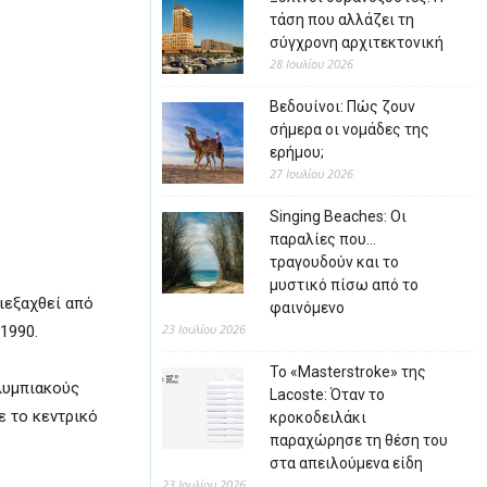
τάση που αλλάζει τη
σύγχρονη αρχιτεκτονική
28 Ιουλίου 2026
Βεδουίνοι: Πώς ζουν
σήμερα οι νομάδες της
ερήμου;
27 Ιουλίου 2026
Singing Beaches: Οι
παραλίες που…
τραγουδούν και το
μυστικό πίσω από το
ιεξαχθεί από
φαινόμενο
23 Ιουλίου 2026
1990.
Το «Masterstroke» της
λυμπιακούς
Lacoste: Όταν το
ε το κεντρικό
κροκοδειλάκι
παραχώρησε τη θέση του
στα απειλούμενα είδη
23 Ιουλίου 2026