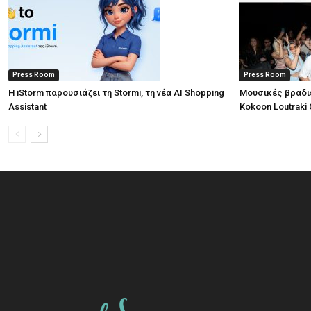
Press Room
Press Room
Η iStorm παρουσιάζει τη Stormi, τη νέα AI Shopping
Μουσικές βραδι
Assistant
Kokoon Loutraki 