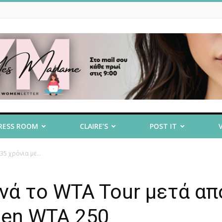
RESS ROOM
CLAIRE’S
POST IT
5 χρόνια με...
νά το WTA Tour μετά απ
pen WTA 250