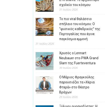
σχολείο του κόσμου
31 Ιουλίου 2026
Το πιο viral θαλάσσιο
σπήλαιο του κόσμου: Ο
“φυσικός καθεδρικός” της
Πορτογαλίας που έγινε
παγκόσμια εμμονή
31 Ιουλίου 2026
Χρυσός ο Lennart
Neubauer στο PWA Grand
Slam της Fuerteventura
30 Ιουλίου 2026
Ο Μάριος Φραγκούλης
παρουσιάζει τα «Χέρια
Φτερά» στο Θέατρο
Βράχων
29 Ιουλίου 2026
Ξύλινοι ουρανοξύστες: Η