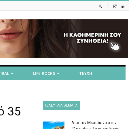
VIRAL
LIFE ROCKS
ΤΕΥΧΗ
ΤΕΛΕΥΤΑΙΑ ΘΕΜΑΤΑ
ό 35
Από τον Μεσαίωνα στον
21ο αιώνα: Το αρχαιότερο