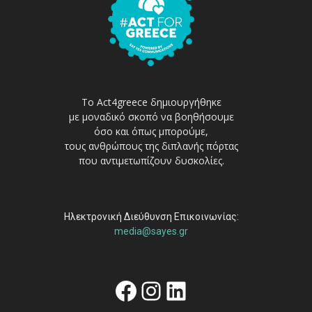
Το Act4greece δημιουργήθηκε
με μοναδικό σκοπό να βοηθήσουμε
όσο και όπως μπορούμε,
τους ανθρώπους της διπλανής πόρτας
που αντιμετωπίζουν δυσκολίες.
Ηλεκτρονική Διεύθυνση Επικοινωνίας:
media@sayes.gr
Facebook
Instagram
Linkedin