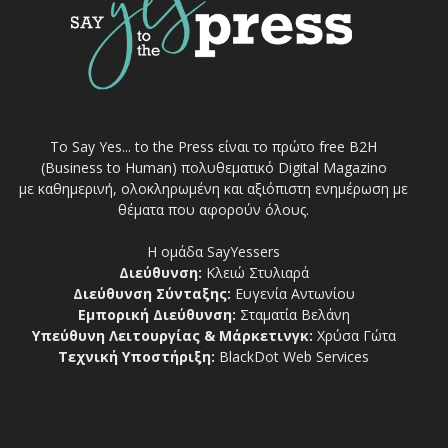
Το Say Yes... to the Press είναι το πρώτο free Β2Η
(Business to Human) πολυθεματικό Digital Magazino
με καθημερινή, ολοκληρωμένη και αξιόπιστη ενημέρωση με
θέματα που αφορούν όλους.
Η ομάδα SayYessers
Διεύθυνση:
Κλειώ Στυλιαρά
Διεύθυνση Σύνταξης:
Ευγενία Αντωνίου
Εμπορική Διεύθυνση:
Σταματία Βελάνη
Υπεύθυνη Λειτουργίας & Μάρκετινγκ:
Χρύσα Γώτα
Τεχνική Υποστήριξη:
BlackDot Web Services