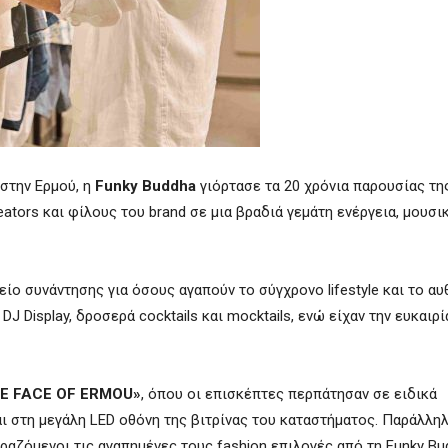
 στην Ερμού, η
Funky Buddha
γιόρτασε τα 20 χρόνια παρουσίας τη
eators και φίλους του brand σε μια βραδιά γεμάτη ενέργεια, μουσικ
ο συνάντησης για όσους αγαπούν το σύγχρονο lifestyle και το αυθ
 Display, δροσερά cocktails και mocktails, ενώ είχαν την ευκαιρί
HE FACE OF ERMOU»
, όπου οι επισκέπτες περπάτησαν σε ειδικά
 στη μεγάλη LED οθόνη της βιτρίνας του καταστήματος. Παράλληλα
ιραζόμενοι τις αγαπημένες τους fashion επιλογές από τη Funky Bu