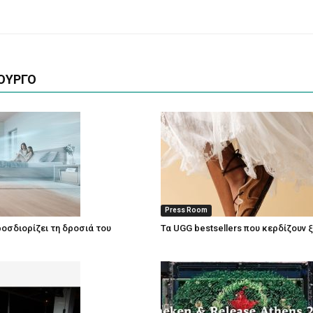
ΟΥΡΓΟ
Press Room
οσδιορίζει τη δροσιά του
Τα UGG bestsellers που κερδίζουν 