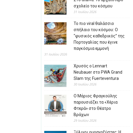
σχολείο του κόσμου
31 Ιουλίου 2026
Το πιο viral θαλάσσιο
σπήλαιο του κόσμου: Ο
“φυσικός καθεδρικός” της
Πορτογαλίας που έγινε
παγκόσμια εμμονή
31 Ιουλίου 2026
Χρυσός ο Lennart
Neubauer στο PWA Grand
Slam της Fuerteventura
30 Ιουλίου 2026
Ο Μάριος Φραγκούλης
παρουσιάζει τα «Χέρια
Φτερά» στο Θέατρο
Βράχων
29 Ιουλίου 2026
Ξύλινοι ουρανοξύστες: Η