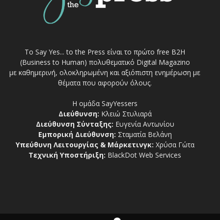
Το Say Yes... to the Press είναι το πρώτο free Β2Η
(Business to Human) πολυθεματικό Digital Magazino
με καθημερινή, ολοκληρωμένη και αξιόπιστη ενημέρωση με
θέματα που αφορούν όλους.
Η ομάδα SayYessers
Διεύθυνση:
Κλειώ Στυλιαρά
Διεύθυνση Σύνταξης:
Ευγενία Αντωνίου
Εμπορική Διεύθυνση:
Σταματία Βελάνη
Υπεύθυνη Λειτουργίας & Μάρκετινγκ:
Χρύσα Γώτα
Τεχνική Υποστήριξη:
BlackDot Web Services