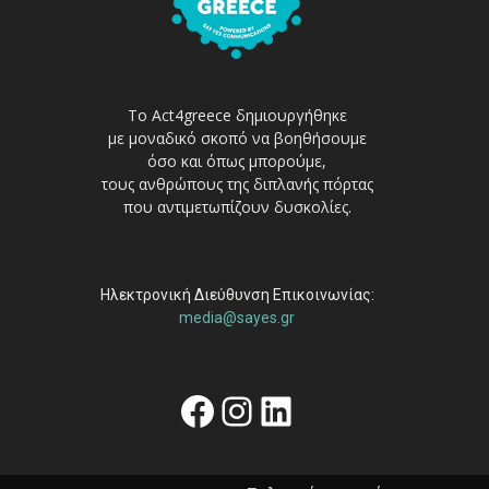
Το Act4greece δημιουργήθηκε
με μοναδικό σκοπό να βοηθήσουμε
όσο και όπως μπορούμε,
τους ανθρώπους της διπλανής πόρτας
που αντιμετωπίζουν δυσκολίες.
Ηλεκτρονική Διεύθυνση Επικοινωνίας:
media@sayes.gr
Facebook
Instagram
Linkedin