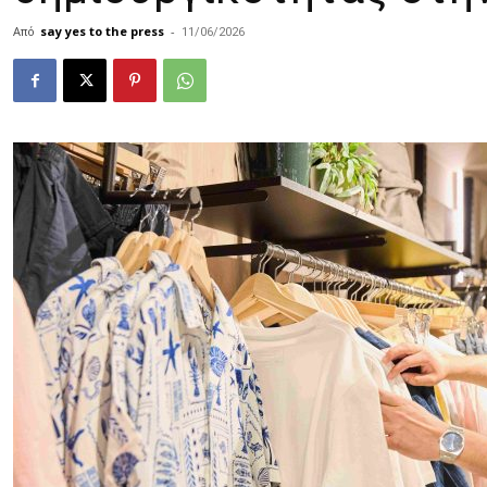
Από
say yes to the press
-
11/06/2026