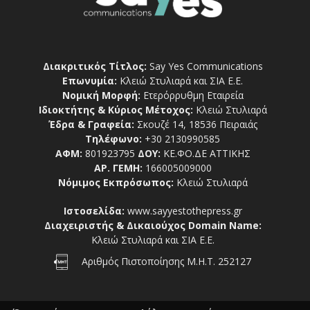
Διακριτικός Τίτλος:
Say Yes Communications
Επωνυμία:
Κλειώ Στυλιαρά και ΣΙΑ Ε.Ε.
Νομική Μορφή:
Ετερόρρυθμη Εταιρεία
Ιδιοκτήτης & Κύριος Μέτοχος:
Κλειώ Στυλιαρά
Έδρα & Γραφεία:
Σκουζέ 14, 18536 Πειραιάς
Τηλέφωνο:
+30 2130990585
ΑΦΜ:
801923795
ΔΟΥ:
ΚΕ.ΦΟ.ΔΕ ΑΤΤΙΚΗΣ
ΑΡ. ΓΕΜΗ:
166005009000
Νόμιμος Εκπρόσωπος:
Κλειώ Στυλιαρά
Ιστοσελίδα:
www.sayyestothepress.gr
Διαχειριστής & Δικαιούχος Domain Name:
Κλειώ Στυλιαρά και ΣΙΑ Ε.Ε.
Αριθμός Πιστοποίησης Μ.Η.Τ. 252127