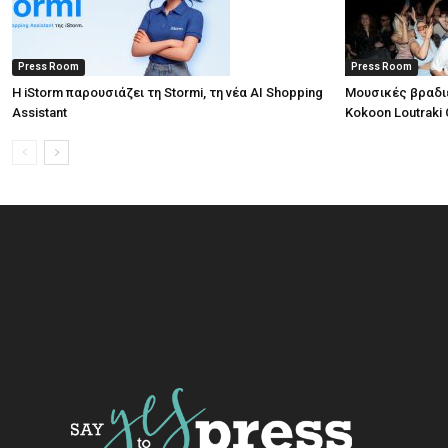
Press Room
Press Room
Η iStorm παρουσιάζει τη Stormi, τη νέα AI Shopping
Μουσικές βραδι
Assistant
Kokoon Loutraki 