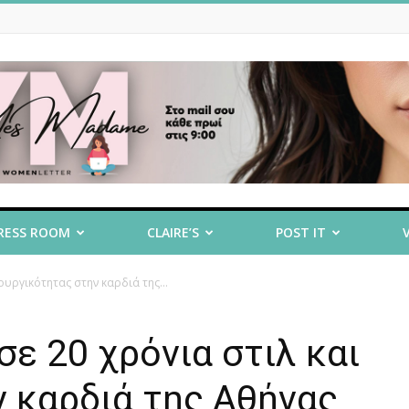
RESS ROOM
CLAIRE’S
POST IT
ουργικότητας στην καρδιά της...
ε 20 χρόνια στιλ και
 καρδιά της Αθήνας