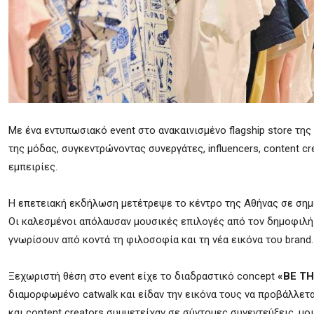
Με ένα εντυπωσιακό event στο ανακαινισμένο flagship store της
της μόδας, συγκεντρώνοντας συνεργάτες, influencers, content cr
εμπειρίες.
Η επετειακή εκδήλωση μετέτρεψε το κέντρο της Αθήνας σε σημεί
Οι καλεσμένοι απόλαυσαν μουσικές επιλογές από τον δημοφιλή DJ
γνωρίσουν από κοντά τη φιλοσοφία και τη νέα εικόνα του brand.
Ξεχωριστή θέση στο event είχε το διαδραστικό concept
«BE T
διαμορφωμένο catwalk και είδαν την εικόνα τους να προβάλλεται
και content creators συμμετείχαν σε σύντομες συνεντεύξεις, μο