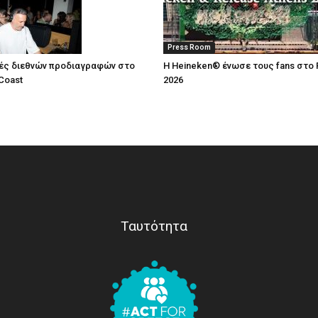
Press Room
ές διεθνών προδιαγραφών στο
Η Heineken® ένωσε τους fans στο 
Coast
2026
Ταυτότητα