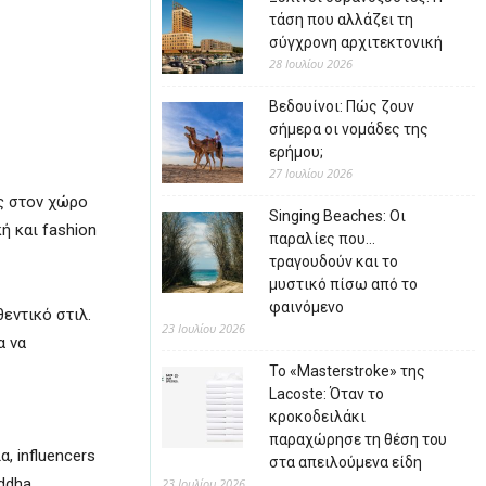
τάση που αλλάζει τη
σύγχρονη αρχιτεκτονική
28 Ιουλίου 2026
Βεδουίνοι: Πώς ζουν
σήμερα οι νομάδες της
ερήμου;
27 Ιουλίου 2026
ς στον χώρο
Singing Beaches: Οι
ή και fashion
παραλίες που…
τραγουδούν και το
μυστικό πίσω από το
φαινόμενο
εντικό στιλ.
23 Ιουλίου 2026
α να
Το «Masterstroke» της
Lacoste: Όταν το
κροκοδειλάκι
παραχώρησε τη θέση του
, influencers
στα απειλούμενα είδη
ddha.
23 Ιουλίου 2026