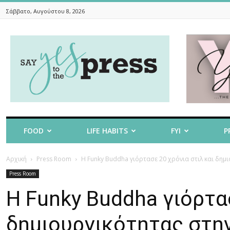
Σάββατο, Αυγούστου 8, 2026
Say
Yes
To
The
Press
FOOD
LIFE HABITS
FYI
P
Αρχική
Press Room
Η Funky Buddha γιόρτασε 20 χρόνια στιλ και δημι
Press Room
Η Funky Buddha γιόρτασ
δημιουργικότητας στην