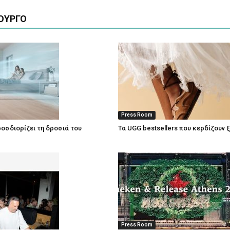
ΟΥΡΓΟ
Press Room
οσδιορίζει τη δροσιά του
Τα UGG bestsellers που κερδίζουν 
Press Room