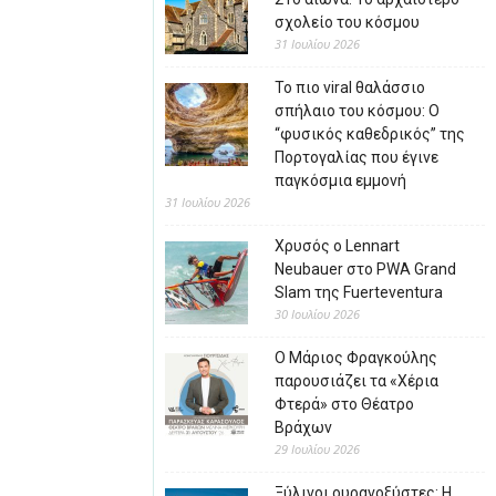
σχολείο του κόσμου
31 Ιουλίου 2026
Το πιο viral θαλάσσιο
σπήλαιο του κόσμου: Ο
“φυσικός καθεδρικός” της
Πορτογαλίας που έγινε
παγκόσμια εμμονή
31 Ιουλίου 2026
Χρυσός ο Lennart
Neubauer στο PWA Grand
Slam της Fuerteventura
30 Ιουλίου 2026
Ο Μάριος Φραγκούλης
παρουσιάζει τα «Χέρια
Φτερά» στο Θέατρο
Βράχων
29 Ιουλίου 2026
Ξύλινοι ουρανοξύστες: Η