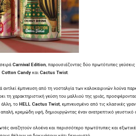
 σειρά
Carnival Edition
, παρουσιάζοντας δύο πρωτότυπες γεύσεις
:
Cotton Candy
και
Cactus Twist
.
ά αντλεί έμπνευση από τη νοσταλγία των καλοκαιρινών λούνα παρ
ει τη χαρακτηριστική γεύση του μαλλιού της γριάς, προσφέροντας
 άλλη, το
HELL Cactus Twist
, εμπνευσμένο από τις κλασικές γραν
α απαλή, κρεμώδη υφή, δημιουργώντας έναν ανατρεπτικό γευστικό
ωτές αναζητούν ολοένα και περισσότερο πρωτότυπες και εξωτικές
όσους θέλουν να δοκιμάσουν κάτι ξεχωριστό.