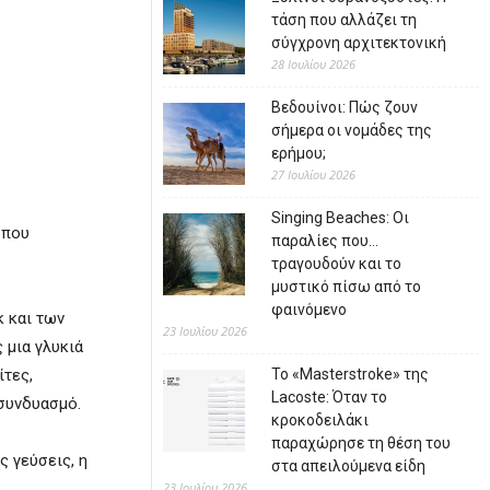
τάση που αλλάζει τη
σύγχρονη αρχιτεκτονική
28 Ιουλίου 2026
Βεδουίνοι: Πώς ζουν
σήμερα οι νομάδες της
ερήμου;
27 Ιουλίου 2026
Singing Beaches: Οι
 που
παραλίες που…
τραγουδούν και το
μυστικό πίσω από το
φαινόμενο
κ και των
23 Ιουλίου 2026
 μια γλυκιά
ίτες,
Το «Masterstroke» της
Lacoste: Όταν το
 συνδυασμό.
κροκοδειλάκι
παραχώρησε τη θέση του
 γεύσεις, η
στα απειλούμενα είδη
23 Ιουλίου 2026