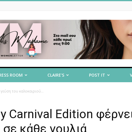
RESS ROOM
CLAIRE’S
POST IT
η γεύση του καλοκαιριού...
 Carnival Edition φέρνε
 σε κάθε γουλιά