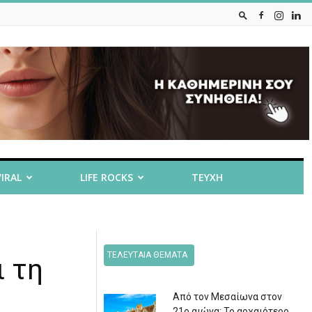
VIRAL
LIFE ROCKS
ΤΕΥΧΗ
ΤΕΛΕΥΤΑΙΑ ΘΕΜΑΤΑ
ι τη
Από τον Μεσαίωνα στον
21ο αιώνα: Το αρχαιότερο