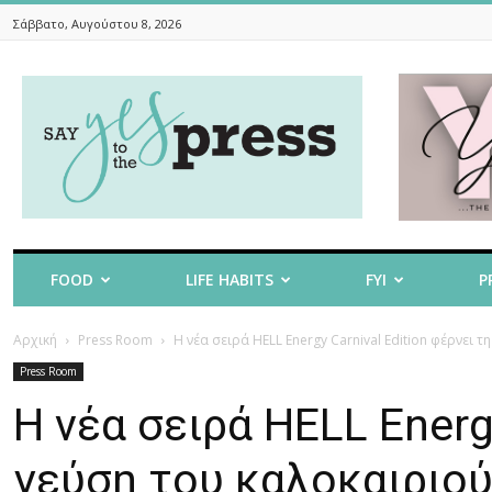
Σάββατο, Αυγούστου 8, 2026
Say
Yes
To
The
Press
FOOD
LIFE HABITS
FYI
P
Αρχική
Press Room
Η νέα σειρά HELL Energy Carnival Edition φέρνει τ
Press Room
Η νέα σειρά HELL Energy
γεύση του καλοκαιριού