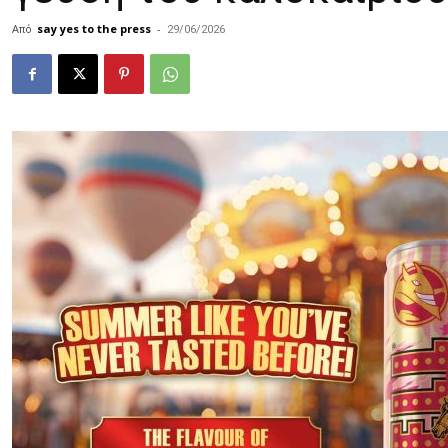
Από
say yes to the press
-
29/06/2026