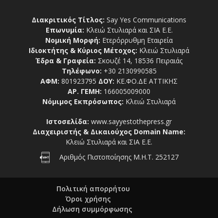
Διακριτικός Τίτλος:
Say Yes Communications
Επωνυμία:
Κλειώ Στυλιαρά και ΣΙΑ Ε.Ε.
Νομική Μορφή:
Ετερόρρυθμη Εταιρεία
Ιδιοκτήτης & Κύριος Μέτοχος:
Κλειώ Στυλιαρά
Έδρα & Γραφεία:
Σκουζέ 14, 18536 Πειραιάς
Τηλέφωνο:
+30 2130990585
ΑΦΜ:
801923795
ΔΟΥ:
ΚΕ.ΦΟ.ΔΕ ΑΤΤΙΚΗΣ
ΑΡ. ΓΕΜΗ:
166005009000
Νόμιμος Εκπρόσωπος:
Κλειώ Στυλιαρά
Ιστοσελίδα:
www.sayyestothepress.gr
Διαχειριστής & Δικαιούχος Domain Name:
Κλειώ Στυλιαρά και ΣΙΑ Ε.Ε.
Αριθμός Πιστοποίησης Μ.Η.Τ. 252127
Πολιτική απορρήτου
Όροι χρήσης
Δήλωση συμμόρφωσης