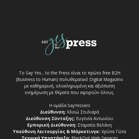
Το Say Yes... to the Press είναι το πρώτο free Β2Η
(Business to Human) πολυθεματικό Digital Magazino
με καθημερινή, ολοκληρωμένη και αξιόπιστη
ενημέρωση με θέματα που αφορούν όλους.
Η ομάδα SayYessers
Διεύθυνση:
Κλειώ Στυλιαρά
Διεύθυνση Σύνταξης:
Ευγενία Αντωνίου
Εμπορική Διεύθυνση:
Σταματία Βελάνη
Υπεύθυνη Λειτουργίας & Μάρκετινγκ:
Χρύσα Γώτα
Τεχνική Υποστήριξη:
BlackDot Web Services