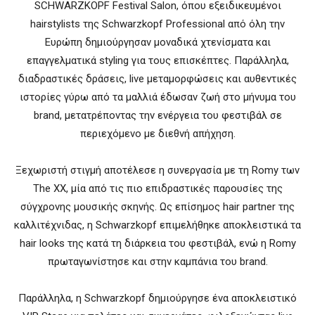
SCHWARZKOPF Festival Salon, όπου εξειδικευμένοι
hairstylists της Schwarzkopf Professional από όλη την
Ευρώπη δημιούργησαν μοναδικά χτενίσματα και
επαγγελματικά styling για τους επισκέπτες. Παράλληλα,
διαδραστικές δράσεις, live μεταμορφώσεις και αυθεντικές
ιστορίες γύρω από τα μαλλιά έδωσαν ζωή στο μήνυμα του
brand, μετατρέποντας την ενέργεια του φεστιβάλ σε
περιεχόμενο με διεθνή απήχηση.
Ξεχωριστή στιγμή αποτέλεσε η συνεργασία με τη Romy των
The XX, μία από τις πιο επιδραστικές παρουσίες της
σύγχρονης μουσικής σκηνής. Ως επίσημος hair partner της
καλλιτέχνιδας, η Schwarzkopf επιμελήθηκε αποκλειστικά τα
hair looks της κατά τη διάρκεια του φεστιβάλ, ενώ η Romy
πρωταγωνίστησε και στην καμπάνια του brand.
Παράλληλα, η Schwarzkopf δημιούργησε ένα αποκλειστικό