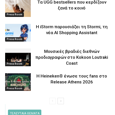
Τα UGG bestsellers που κερδίζουν
ξανά το κοινό
Press Room
Η iStorm παρουσιάζει τη Stormi, τη
νέα AI Shopping Assistant
Press Room
Μουσικές βραδιές διεθνών
προδιαγραφών στο Kokoon Loutraki
Coast
Press Room
Η Heineken® ένωσε τους fans στο
Release Athens 2026
Press Room
ΤΕΛΕΥΤΑΙΑ ΘΕΜΑΤΑ