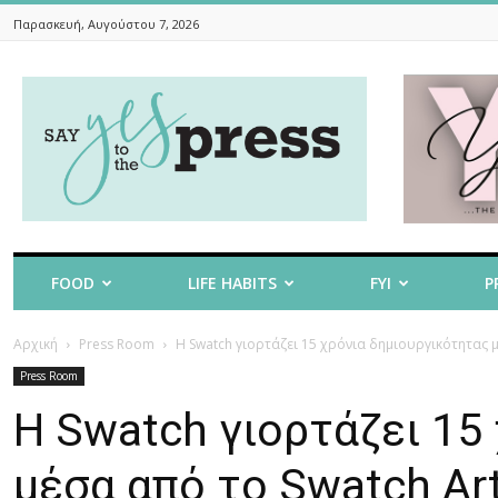
Παρασκευή, Αυγούστου 7, 2026
Say
Yes
To
The
Press
FOOD
LIFE HABITS
FYI
P
Αρχική
Press Room
Η Swatch γιορτάζει 15 χρόνια δημιουργικότητας μ
Press Room
Η Swatch γιορτάζει 15
μέσα από το Swatch Ar