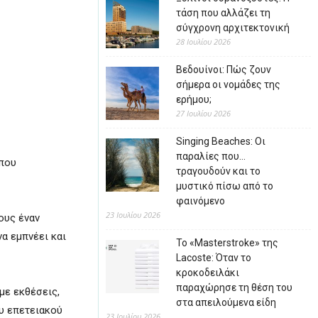
τάση που αλλάζει τη
σύγχρονη αρχιτεκτονική
28 Ιουλίου 2026
Βεδουίνοι: Πώς ζουν
σήμερα οι νομάδες της
ερήμου;
27 Ιουλίου 2026
Singing Beaches: Οι
παραλίες που…
 που
τραγουδούν και το
μυστικό πίσω από το
φαινόμενο
23 Ιουλίου 2026
ους έναν
να εμπνέει και
Το «Masterstroke» της
Lacoste: Όταν το
κροκοδειλάκι
παραχώρησε τη θέση του
 με εκθέσεις,
στα απειλούμενα είδη
υ επετειακού
23 Ιουλίου 2026