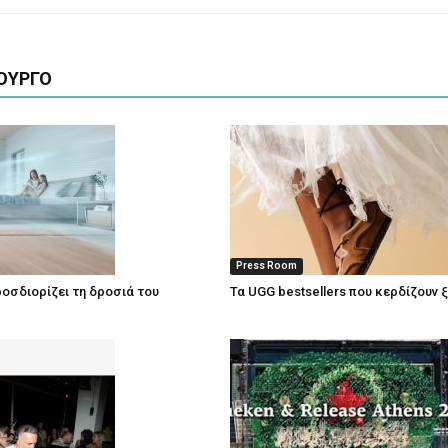
ΟΥΡΓΟ
Press Room
οσδιορίζει τη δροσιά του
Τα UGG bestsellers που κερδίζουν 