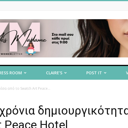
RESS ROOM
CLAIRE’S
POST IT
έσα από το Swatch Art Peace...
 χρόνια δημιουργικότητ
t Peace Hotel