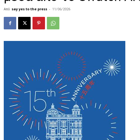
Από
say yes to the press
-
11/06/2026