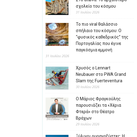
σχολείο του κόσμου
31 Ιουλίου 2026
Το πιο viral θαλάσσιο
σπήλαιο του κόσμου: Ο
“φυσικός καθεδρικός” της
Πορτογαλίας που έγινε
παγκόσμια εμμονή
31 Ιουλίου 2026
Χρυσός ο Lennart
Neubauer στο PWA Grand
Slam της Fuerteventura
30 Ιουλίου 2026
Ο Μάριος Φραγκούλης
παρουσιάζει τα «Χέρια
Φτερά» στο Θέατρο
Βράχων
29 Ιουλίου 2026
Ξύλινοι ουρανοξύστες: Η