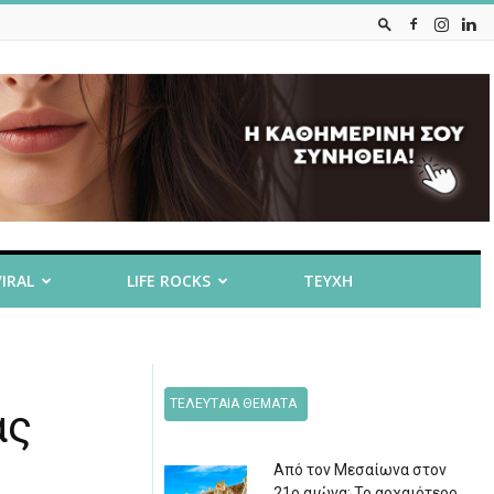
VIRAL
LIFE ROCKS
ΤΕΥΧΗ
ΤΕΛΕΥΤΑΙΑ ΘΕΜΑΤΑ
ας
Από τον Μεσαίωνα στον
21ο αιώνα: Το αρχαιότερο