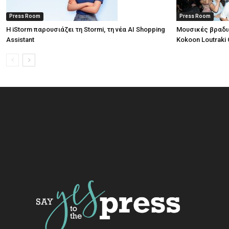
Press Room
Press Room
Η iStorm παρουσιάζει τη Stormi, τη νέα AI Shopping
Μουσικές βραδι
Assistant
Kokoon Loutraki 