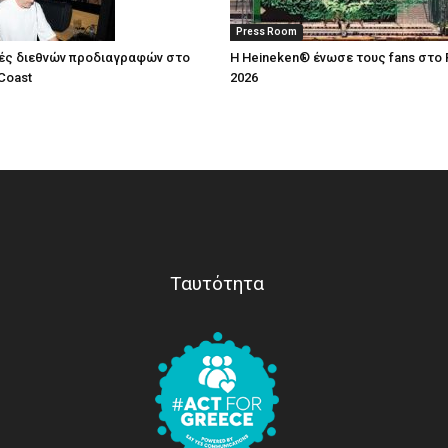
Press Room
ές διεθνών προδιαγραφών στο
Η Heineken® ένωσε τους fans στο 
Coast
2026
Ταυτότητα