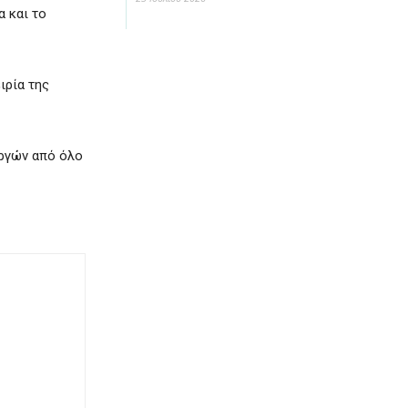
α και το
ιρία της
υργών από όλο