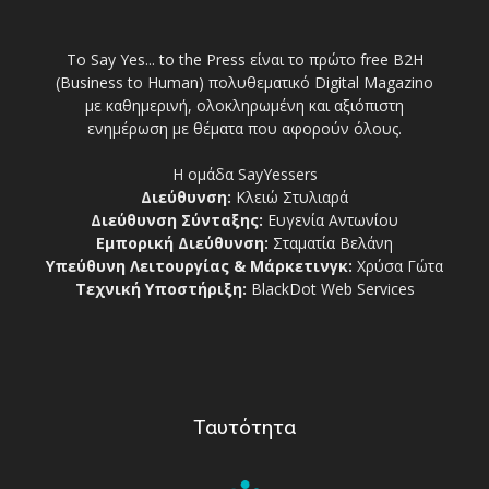
Το Say Yes... to the Press είναι το πρώτο free Β2Η
(Business to Human) πολυθεματικό Digital Magazino
με καθημερινή, ολοκληρωμένη και αξιόπιστη
ενημέρωση με θέματα που αφορούν όλους.
Η ομάδα SayYessers
Διεύθυνση:
Κλειώ Στυλιαρά
Διεύθυνση Σύνταξης:
Ευγενία Αντωνίου
Εμπορική Διεύθυνση:
Σταματία Βελάνη
Υπεύθυνη Λειτουργίας & Μάρκετινγκ:
Χρύσα Γώτα
Τεχνική Υποστήριξη:
BlackDot Web Services
Ταυτότητα