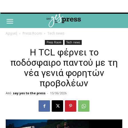
Αρχική
Press Room
Tech news
Press Room
Tech news
Η TCL φέρνει το
ποδόσφαιρο παντού με τη
νέα γενιά φορητών
προβολέων
Από
say yes to the press
-
15/06/2026