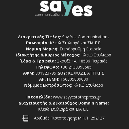
Διακριτικός Τίτλος:
Say Yes Communications
Επωνυμία:
Κλειώ Στυλιαρά και ΣΙΑ Ε.Ε.
Νομική Μορφή:
Ετερόρρυθμη Εταιρεία
Ιδιοκτήτης & Κύριος Μέτοχος:
Κλειώ Στυλιαρά
Έδρα & Γραφεία:
Σκουζέ 14, 18536 Πειραιάς
Τηλέφωνο:
+30 2130990585
ΑΦΜ:
801923795
ΔΟΥ:
ΚΕ.ΦΟ.ΔΕ ΑΤΤΙΚΗΣ
ΑΡ. ΓΕΜΗ:
166005009000
Νόμιμος Εκπρόσωπος:
Κλειώ Στυλιαρά
Ιστοσελίδα:
www.sayyestothepress.gr
Διαχειριστής & Δικαιούχος Domain Name:
Κλειώ Στυλιαρά και ΣΙΑ Ε.Ε.
Αριθμός Πιστοποίησης Μ.Η.Τ. 252127