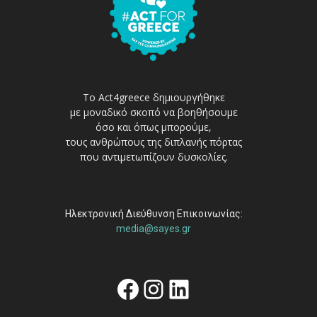
Το Act4greece δημιουργήθηκε
με μοναδικό σκοπό να βοηθήσουμε
όσο και όπως μπορούμε,
τους ανθρώπους της διπλανής πόρτας
που αντιμετωπίζουν δυσκολίες.
Ηλεκτρονική Διεύθυνση Επικοινωνίας:
media@sayes.gr
Facebook
Instagram
Linkedin