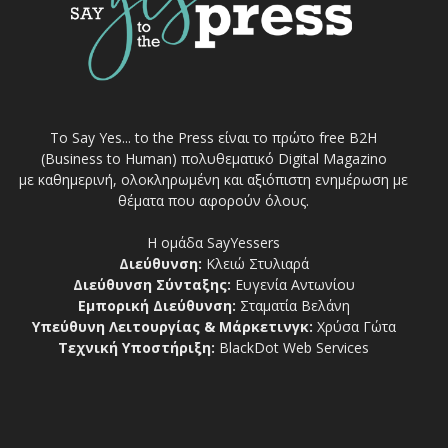
Το Say Yes... to the Press είναι το πρώτο free Β2Η
(Business to Human) πολυθεματικό Digital Magazino
με καθημερινή, ολοκληρωμένη και αξιόπιστη ενημέρωση με
θέματα που αφορούν όλους.
Η ομάδα SayYessers
Διεύθυνση:
Κλειώ Στυλιαρά
Διεύθυνση Σύνταξης:
Ευγενία Αντωνίου
Εμπορική Διεύθυνση:
Σταματία Βελάνη
Υπεύθυνη Λειτουργίας & Μάρκετινγκ:
Χρύσα Γώτα
Τεχνική Υποστήριξη:
BlackDot Web Services