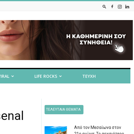
VIRAL
LIFE ROCKS
ΤΕΥΧΗ
ΤΕΛΕΥΤΑΙΑ ΘΕΜΑΤΑ
senal
Από τον Μεσαίωνα στον
21ο αιώνα: Το αρχαιότερο