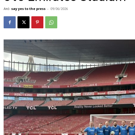
Από
say yes to the press
-
09/06/2026