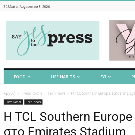
Σάββατο, Αυγούστου 8, 2026
Say
Yes
To
The
Press
FOOD
LIFE HABITS
FYI
P
Αρχική
Press Room
Tech news
Η TCL Southern Europe έζησε τη μαγε
Press Room
Tech news
Η TCL Southern Europe 
στο Emirates Stadium