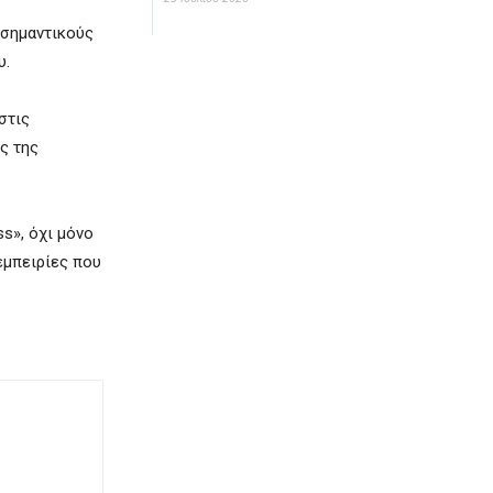
 σημαντικούς
υ.
στις
ς της
s», όχι μόνο
εμπειρίες που