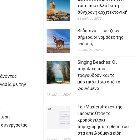
τάση που αλλάζει τη
σύγχρονη αρχιτεκτονική
28 Ιουλίου 2026
Βεδουίνοι: Πώς ζουν
σήμερα οι νομάδες της
ερήμου;
27 Ιουλίου 2026
Singing Beaches: Οι
παραλίες που…
τραγουδούν και το
βάνοντας
μυστικό πίσω από το
γασία με την
φαινόμενο
23 Ιουλίου 2026
Το «Masterstroke» της
ς
Lacoste: Όταν το
ύτερη
κροκοδειλάκι
 συνεργασίας,
παραχώρησε τη θέση του
στα απειλούμενα είδη
23 Ιουλίου 2026