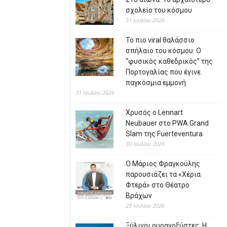
σχολείο του κόσμου
31 Ιουλίου 2026
Το πιο viral θαλάσσιο
σπήλαιο του κόσμου: Ο
“φυσικός καθεδρικός” της
Πορτογαλίας που έγινε
παγκόσμια εμμονή
31 Ιουλίου 2026
Χρυσός ο Lennart
Neubauer στο PWA Grand
Slam της Fuerteventura
30 Ιουλίου 2026
Ο Μάριος Φραγκούλης
παρουσιάζει τα «Χέρια
Φτερά» στο Θέατρο
Βράχων
29 Ιουλίου 2026
Ξύλινοι ουρανοξύστες: Η