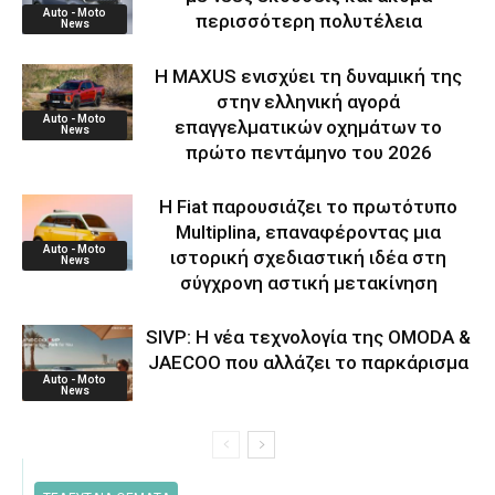
Auto - Moto
περισσότερη πολυτέλεια
News
Η MAXUS ενισχύει τη δυναμική της
στην ελληνική αγορά
Auto - Moto
επαγγελματικών οχημάτων το
News
πρώτο πεντάμηνο του 2026
Η Fiat παρουσιάζει το πρωτότυπο
Multiplina, επαναφέροντας μια
Auto - Moto
ιστορική σχεδιαστική ιδέα στη
News
σύγχρονη αστική μετακίνηση
SIVP: Η νέα τεχνολογία της OMODA &
JAECOO που αλλάζει το παρκάρισμα
Auto - Moto
News