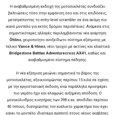
Η αναβαθμισμένη εκδοχή της μοτοσυκλέτας συνδυάζει
βελτιώσεις τόσο στην εμφάνιση όσο και στις επιδόσεις,
μετατρέποντας το entry-level scrambler σε ένα ακόμη πιο
ικανό μοντέλο για εκτός δρόμου περιπέτειες. Ανάμεσα στις
σημαντικότερες αλλαγές περιλαμβάνονται νέα ανάρτηση
Öhlins
, χειροποίητο ανοξείδωτο σύστημα εξάτμισης με
τελικό
Vance & Hines
, νέοι τροχοί με ακτίνες και ελαστικά
Bridgestone Battlax Adventurecross AX41
, καθώς και
αναβαθμισμένο σύστημα πέδησης.
Η νέα εξάτμιση μειώνει σημαντικά το βάρος της
μοτοσυκλέτας, εξοικονομώντας περίπου 15 κιλά σε σχέση
με την εργοστασιακή έκδοση, ενώ παράλληλα προσφέρει
πιο γεμάτο ήχο και ελαφρώς αυξημένη απόδοση. Ο
μονοκύλινδρος κινητήρας των 398 κ.εκ. αποδίδει περίπου
40 ίππους, διατηρώντας τον ευέλικτο χαρακτήρα που έχει
κάνει το μοντέλο ιδιαίτερα αγαπητό στους νέους αναβάτες.