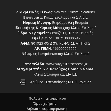
Διακριτικός Τίτλος:
Say Yes Communications
Επωνυμία:
Κλειώ Στυλιαρά και ΣΙΑ Ε.Ε.
Νομική Μορφή:
Ετερόρρυθμη Εταιρεία
Ιδιοκτήτης & Κύριος Μέτοχος:
Κλειώ Στυλιαρά
Έδρα & Γραφεία:
Σκουζέ 14, 18536 Πειραιάς
Τηλέφωνο:
+30 2130990585
ΑΦΜ:
801923795
ΔΟΥ:
ΚΕ.ΦΟ.ΔΕ ΑΤΤΙΚΗΣ
ΑΡ. ΓΕΜΗ:
166005009000
Νόμιμος Εκπρόσωπος:
Κλειώ Στυλιαρά
Ιστοσελίδα:
www.sayyestothepress.gr
Διαχειριστής & Δικαιούχος Domain Name:
Κλειώ Στυλιαρά και ΣΙΑ Ε.Ε.
Αριθμός Πιστοποίησης Μ.Η.Τ. 252127
Πολιτική απορρήτου
Όροι χρήσης
Δήλωση συμμόρφωσης