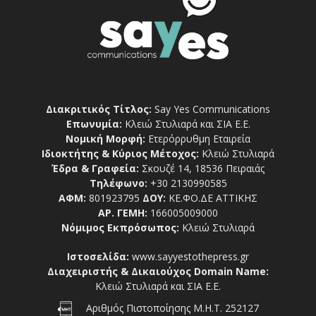
Διακριτικός Τίτλος:
Say Yes Communications
Επωνυμία:
Κλειώ Στυλιαρά και ΣΙΑ Ε.Ε.
Νομική Μορφή:
Ετερόρρυθμη Εταιρεία
Ιδιοκτήτης & Κύριος Μέτοχος:
Κλειώ Στυλιαρά
Έδρα & Γραφεία:
Σκουζέ 14, 18536 Πειραιάς
Τηλέφωνο:
+30 2130990585
ΑΦΜ:
801923795
ΔΟΥ:
ΚΕ.ΦΟ.ΔΕ ΑΤΤΙΚΗΣ
ΑΡ. ΓΕΜΗ:
166005009000
Νόμιμος Εκπρόσωπος:
Κλειώ Στυλιαρά
Ιστοσελίδα:
www.sayyestothepress.gr
Διαχειριστής & Δικαιούχος Domain Name:
Κλειώ Στυλιαρά και ΣΙΑ Ε.Ε.
Αριθμός Πιστοποίησης Μ.Η.Τ. 252127