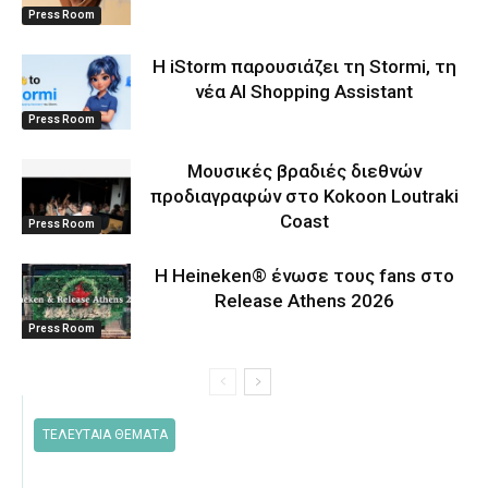
Press Room
Η iStorm παρουσιάζει τη Stormi, τη
νέα AI Shopping Assistant
Press Room
Μουσικές βραδιές διεθνών
προδιαγραφών στο Kokoon Loutraki
Coast
Press Room
Η Heineken® ένωσε τους fans στο
Release Athens 2026
Press Room
ΤΕΛΕΥΤΑΙΑ ΘΕΜΑΤΑ