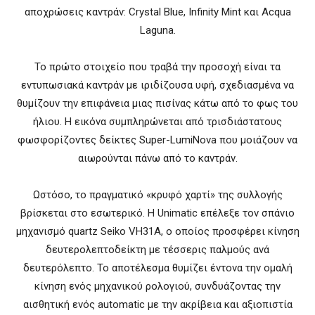
αποχρώσεις καντράν: Crystal Blue, Infinity Mint και Acqua
Laguna.
Το πρώτο στοιχείο που τραβά την προσοχή είναι τα
εντυπωσιακά καντράν με ιριδίζουσα υφή, σχεδιασμένα να
θυμίζουν την επιφάνεια μιας πισίνας κάτω από το φως του
ήλιου. Η εικόνα συμπληρώνεται από τρισδιάστατους
φωσφορίζοντες δείκτες Super-LumiNova που μοιάζουν να
αιωρούνται πάνω από το καντράν.
Ωστόσο, το πραγματικό «κρυφό χαρτί» της συλλογής
βρίσκεται στο εσωτερικό. Η Unimatic επέλεξε τον σπάνιο
μηχανισμό quartz Seiko VH31A, ο οποίος προσφέρει κίνηση
δευτερολεπτοδείκτη με τέσσερις παλμούς ανά
δευτερόλεπτο. Το αποτέλεσμα θυμίζει έντονα την ομαλή
κίνηση ενός μηχανικού ρολογιού, συνδυάζοντας την
αισθητική ενός automatic με την ακρίβεια και αξιοπιστία