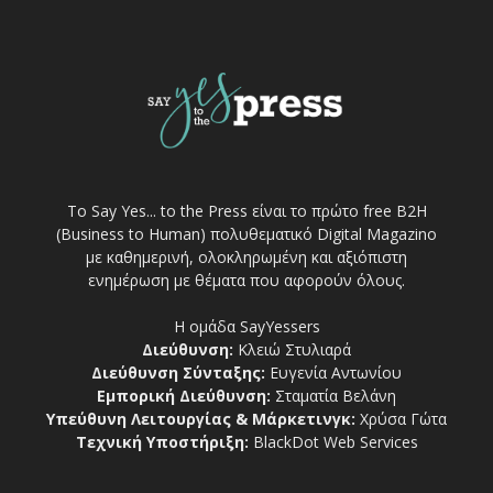
Το Say Yes... to the Press είναι το πρώτο free Β2Η
(Business to Human) πολυθεματικό Digital Magazino
με καθημερινή, ολοκληρωμένη και αξιόπιστη
ενημέρωση με θέματα που αφορούν όλους.
Η ομάδα SayYessers
Διεύθυνση:
Κλειώ Στυλιαρά
Διεύθυνση Σύνταξης:
Ευγενία Αντωνίου
Εμπορική Διεύθυνση:
Σταματία Βελάνη
Υπεύθυνη Λειτουργίας & Μάρκετινγκ:
Χρύσα Γώτα
Τεχνική Υποστήριξη:
BlackDot Web Services