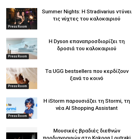
Summer Nights: Η Stradivarius ντύνει
τις νύχτες του καλοκαιριού
Press Room
Η Dyson επαναπροσδιορίζει τη
δροσιά του καλοκαιριού
Press Room
Τα UGG bestsellers που κερδίζουν
ξανά το κοινό
Press Room
Η iStorm παρουσιάζει τη Stormi, τη
νέα AI Shopping Assistant
Press Room
Μουσικές βραδιές διεθνών
προδιαγραφών στο Kokoon Loutraki