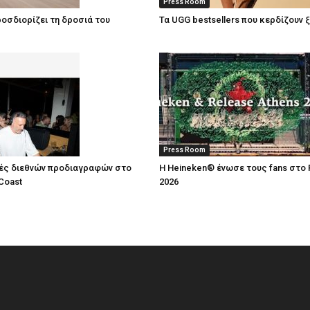
Press Room
οσδιορίζει τη δροσιά του
Τα UGG bestsellers που κερδίζουν 
Press Room
ές διεθνών προδιαγραφών στο
Η Heineken® ένωσε τους fans στο 
Coast
2026