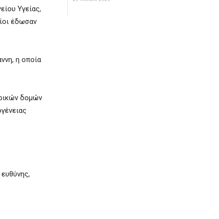
είου Υγείας,
οίοι έδωσαν
ννη, η οποία
τρικών δομών
ογένειας
 ευθύνης,