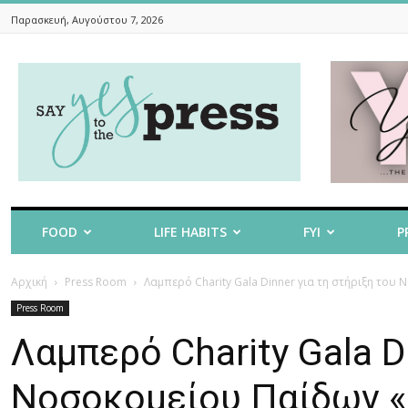
Παρασκευή, Αυγούστου 7, 2026
Say
Yes
To
The
Press
FOOD
LIFE HABITS
FYI
P
Αρχική
Press Room
Λαμπερό Charity Gala Dinner για τη στήριξη του 
Press Room
Λαμπερό Charity Gala D
Νοσοκομείου Παίδων «