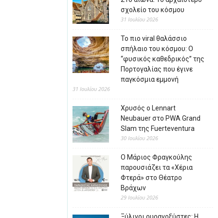
σχολείο του κόσμου
31 Ιουλίου 2026
Το πιο viral θαλάσσιο
σπήλαιο του κόσμου: Ο
“φυσικός καθεδρικός” της
Πορτογαλίας που έγινε
παγκόσμια εμμονή
31 Ιουλίου 2026
Χρυσός ο Lennart
Neubauer στο PWA Grand
Slam της Fuerteventura
30 Ιουλίου 2026
Ο Μάριος Φραγκούλης
παρουσιάζει τα «Χέρια
Φτερά» στο Θέατρο
Βράχων
29 Ιουλίου 2026
Ξύλινοι ουρανοξύστες: Η