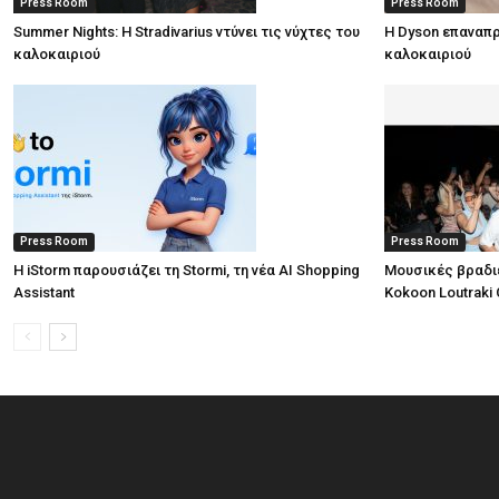
Press Room
Press Room
Summer Nights: Η Stradivarius ντύνει τις νύχτες του
Η Dyson επαναπρ
καλοκαιριού
καλοκαιριού
Press Room
Press Room
Η iStorm παρουσιάζει τη Stormi, τη νέα AI Shopping
Μουσικές βραδι
Assistant
Kokoon Loutraki 