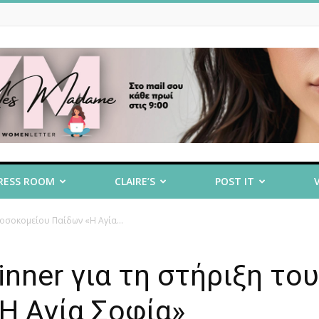
RESS ROOM
CLAIRE’S
POST IT
Νοσοκομείου Παίδων «Η Αγία...
inner για τη στήριξη του
Η Αγία Σοφία»