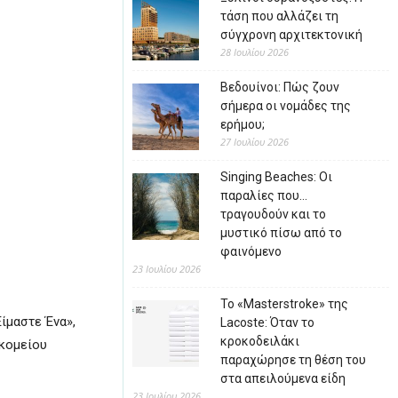
τάση που αλλάζει τη
σύγχρονη αρχιτεκτονική
28 Ιουλίου 2026
Βεδουίνοι: Πώς ζουν
σήμερα οι νομάδες της
ερήμου;
27 Ιουλίου 2026
Singing Beaches: Οι
παραλίες που…
τραγουδούν και το
μυστικό πίσω από το
φαινόμενο
23 Ιουλίου 2026
Το «Masterstroke» της
ίμαστε Ένα»,
Lacoste: Όταν το
κροκοδειλάκι
οκομείου
παραχώρησε τη θέση του
στα απειλούμενα είδη
23 Ιουλίου 2026