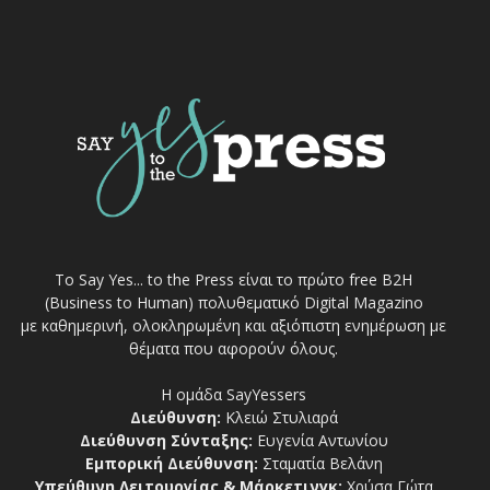
Το Say Yes... to the Press είναι το πρώτο free Β2Η
(Business to Human) πολυθεματικό Digital Magazino
με καθημερινή, ολοκληρωμένη και αξιόπιστη ενημέρωση με
θέματα που αφορούν όλους.
Η ομάδα SayYessers
Διεύθυνση:
Κλειώ Στυλιαρά
Διεύθυνση Σύνταξης:
Ευγενία Αντωνίου
Εμπορική Διεύθυνση:
Σταματία Βελάνη
Υπεύθυνη Λειτουργίας & Μάρκετινγκ:
Χρύσα Γώτα