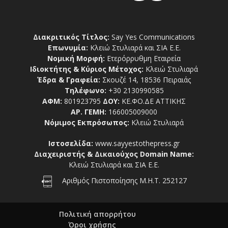
Διακριτικός Τίτλος:
Say Yes Communications
Επωνυμία:
Κλειώ Στυλιαρά και ΣΙΑ Ε.Ε.
Νομική Μορφή:
Ετερόρρυθμη Εταιρεία
Ιδιοκτήτης & Κύριος Μέτοχος:
Κλειώ Στυλιαρά
Έδρα & Γραφεία:
Σκουζέ 14, 18536 Πειραιάς
Τηλέφωνο:
+30 2130990585
ΑΦΜ:
801923795
ΔΟΥ:
ΚΕ.ΦΟ.ΔΕ ΑΤΤΙΚΗΣ
ΑΡ. ΓΕΜΗ:
166005009000
Νόμιμος Εκπρόσωπος:
Κλειώ Στυλιαρά
Ιστοσελίδα:
www.sayyestothepress.gr
Διαχειριστής & Δικαιούχος Domain Name:
Κλειώ Στυλιαρά και ΣΙΑ Ε.Ε.
Αριθμός Πιστοποίησης Μ.Η.Τ. 252127
Πολιτική απορρήτου
Όροι χρήσης