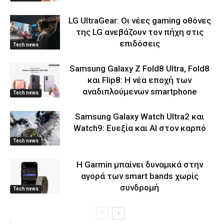
LG UltraGear: Οι νέες gaming οθόνες
της LG ανεβάζουν τον πήχη στις
επιδόσεις
Tech news
Samsung Galaxy Z Fold8 Ultra, Fold8
και Flip8: Η νέα εποχή των
αναδιπλούμενων smartphone
Tech news
Samsung Galaxy Watch Ultra2 και
Watch9: Ευεξία και AI στον καρπό
Tech news
Η Garmin μπαίνει δυναμικά στην
αγορά των smart bands χωρίς
συνδρομή
Tech news