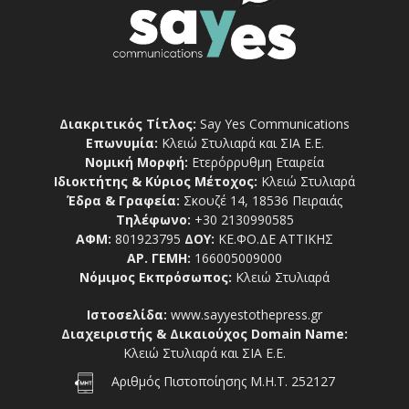
Διακριτικός Τίτλος:
Say Yes Communications
Επωνυμία:
Κλειώ Στυλιαρά και ΣΙΑ Ε.Ε.
Νομική Μορφή:
Ετερόρρυθμη Εταιρεία
Ιδιοκτήτης & Κύριος Μέτοχος:
Κλειώ Στυλιαρά
Έδρα & Γραφεία:
Σκουζέ 14, 18536 Πειραιάς
Τηλέφωνο:
+30 2130990585
ΑΦΜ:
801923795
ΔΟΥ:
ΚΕ.ΦΟ.ΔΕ ΑΤΤΙΚΗΣ
ΑΡ. ΓΕΜΗ:
166005009000
Νόμιμος Εκπρόσωπος:
Κλειώ Στυλιαρά
Ιστοσελίδα:
www.sayyestothepress.gr
Διαχειριστής & Δικαιούχος Domain Name:
Κλειώ Στυλιαρά και ΣΙΑ Ε.Ε.
Αριθμός Πιστοποίησης Μ.Η.Τ. 252127