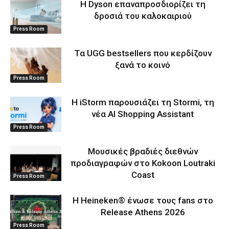
Η Dyson επαναπροσδιορίζει τη
δροσιά του καλοκαιριού
Press Room
Τα UGG bestsellers που κερδίζουν
ξανά το κοινό
Press Room
Η iStorm παρουσιάζει τη Stormi, τη
νέα AI Shopping Assistant
Press Room
Μουσικές βραδιές διεθνών
προδιαγραφών στο Kokoon Loutraki
Coast
Press Room
Η Heineken® ένωσε τους fans στο
Release Athens 2026
Press Room