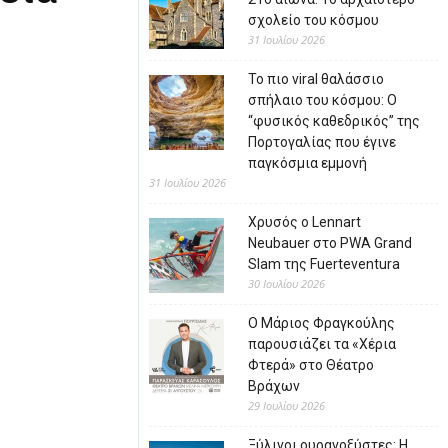
σχολείο του κόσμου
31 Ιουλίου 2026
Το πιο viral θαλάσσιο
σπήλαιο του κόσμου: Ο
“φυσικός καθεδρικός” της
Πορτογαλίας που έγινε
παγκόσμια εμμονή
31 Ιουλίου 2026
Χρυσός ο Lennart
Neubauer στο PWA Grand
Slam της Fuerteventura
30 Ιουλίου 2026
Ο Μάριος Φραγκούλης
παρουσιάζει τα «Χέρια
Φτερά» στο Θέατρο
Βράχων
29 Ιουλίου 2026
Ξύλινοι ουρανοξύστες: Η