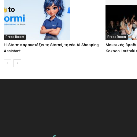
Press Room
Press Room
Η iStorm παρουσιάζει τη Stormi, τη νέα AI Shopping
Μουσικές βραδι
Assistant
Kokoon Loutraki 