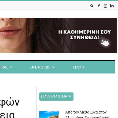
VIRAL
LIFE ROCKS
ΤΕΥΧΗ
ΤΕΛΕΥΤΑΙΑ ΘΕΜΑΤΑ
αφών
εια
Από τον Μεσαίωνα στον
21ο αιώνα: Το αρχαιότερο