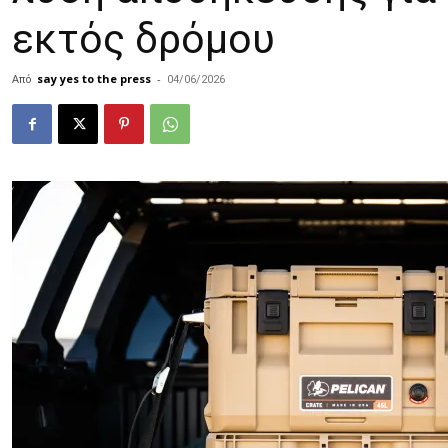
εκτός δρόμου
Από
say yes to the press
-
04/06/2026