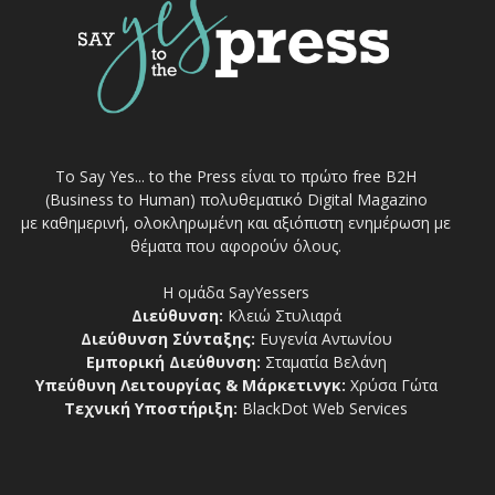
Το Say Yes... to the Press είναι το πρώτο free Β2Η
(Business to Human) πολυθεματικό Digital Magazino
με καθημερινή, ολοκληρωμένη και αξιόπιστη ενημέρωση με
θέματα που αφορούν όλους.
Η ομάδα SayYessers
Διεύθυνση:
Κλειώ Στυλιαρά
Διεύθυνση Σύνταξης:
Ευγενία Αντωνίου
Εμπορική Διεύθυνση:
Σταματία Βελάνη
Υπεύθυνη Λειτουργίας & Μάρκετινγκ:
Χρύσα Γώτα
Τεχνική Υποστήριξη:
BlackDot Web Services