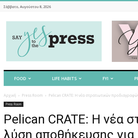
Σάββατο, Αυγούστου 8, 2026
Say
Yes
To
The
Press
FOOD
LIFE HABITS
FYI
P
Αρχική
Press Room
Pelican CRATE: Η νέα στρατιωτικών προδιαγραφών
Press Room
Pelican CRATE: Η νέα
λύση αποθήκευσης για 