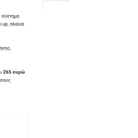
ό σύστημα
-up, πλαϊνά
ησης,
ου
265 ευρώ
όσους