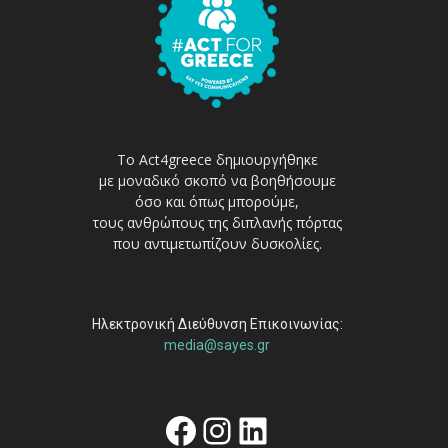
Το Act4greece δημιουργήθηκε
με μοναδικό σκοπό να βοηθήσουμε
όσο και όπως μπορούμε,
τους ανθρώπους της διπλανής πόρτας
που αντιμετωπίζουν δυσκολίες.
Ηλεκτρονική Διεύθυνση Επικοινωνίας:
media@sayes.gr
Facebook
Instagram
Linkedin