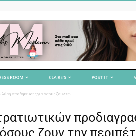
RESS ROOM
CLAIRE’S
POST IT
 λύση αποθήκευσης για όσους ζουν την...
 στρατιωτικών προδιαγρ
όσους ζουν την περιπέτ