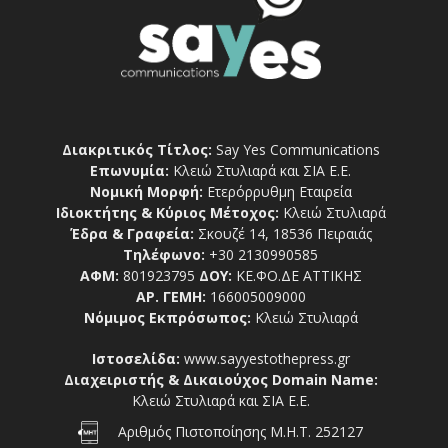
Διακριτικός Τίτλος:
Say Yes Communications
Επωνυμία:
Κλειώ Στυλιαρά και ΣΙΑ Ε.Ε.
Νομική Μορφή:
Ετερόρρυθμη Εταιρεία
Ιδιοκτήτης & Κύριος Μέτοχος:
Κλειώ Στυλιαρά
Έδρα & Γραφεία:
Σκουζέ 14, 18536 Πειραιάς
Τηλέφωνο:
+30 2130990585
ΑΦΜ:
801923795
ΔΟΥ:
ΚΕ.ΦΟ.ΔΕ ΑΤΤΙΚΗΣ
ΑΡ. ΓΕΜΗ:
166005009000
Νόμιμος Εκπρόσωπος:
Κλειώ Στυλιαρά
Ιστοσελίδα:
www.sayyestothepress.gr
Διαχειριστής & Δικαιούχος Domain Name:
Κλειώ Στυλιαρά και ΣΙΑ Ε.Ε.
Αριθμός Πιστοποίησης Μ.Η.Τ. 252127