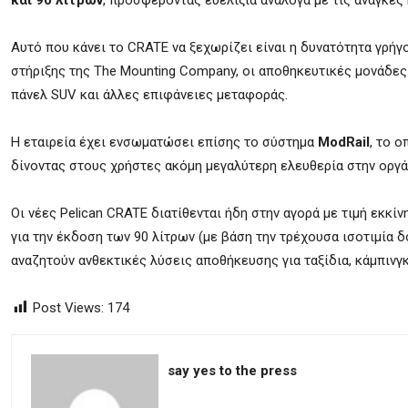
και 90 λίτρων
, προσφέροντας ευελιξία ανάλογα με τις ανάγκες 
Αυτό που κάνει το CRATE να ξεχωρίζει είναι η δυνατότητα γρή
στήριξης της The Mounting Company, οι αποθηκευτικές μονάδες
πάνελ SUV και άλλες επιφάνειες μεταφοράς.
Η εταιρεία έχει ενσωματώσει επίσης το σύστημα
ModRail
, το 
δίνοντας στους χρήστες ακόμη μεγαλύτερη ελευθερία στην οργ
Οι νέες Pelican CRATE διατίθενται ήδη στην αγορά με τιμή εκκί
για την έκδοση των 90 λίτρων (με βάση την τρέχουσα ισοτιμία 
αναζητούν ανθεκτικές λύσεις αποθήκευσης για ταξίδια, κάμπινγ
Post Views:
174
say yes to the press