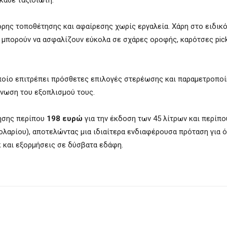
κάθε ταξιδιώτη.
γορης τοποθέτησης και αφαίρεσης χωρίς εργαλεία. Χάρη στο ειδικ
 μπορούν να ασφαλίζουν εύκολα σε σχάρες οροφής, καρότσες pick
οποίο επιτρέπει πρόσθετες επιλογές στερέωσης και παραμετροποί
άνωση του εξοπλισμού τους.
νησης περίπου
198 ευρώ
για την έκδοση των 45 λίτρων και περίπ
δολαρίου), αποτελώντας μια ιδιαίτερα ενδιαφέρουσα πρόταση για 
κ και εξορμήσεις σε δύσβατα εδάφη.