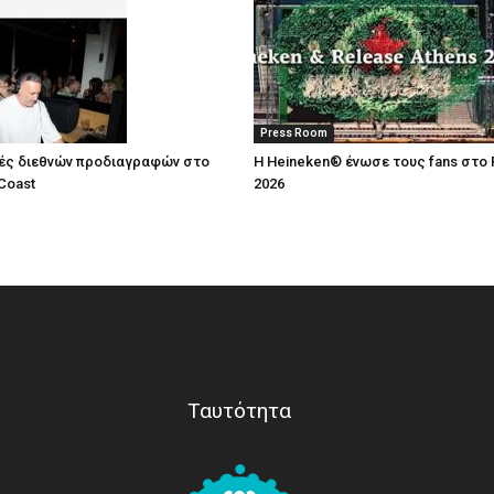
Press Room
ές διεθνών προδιαγραφών στο
Η Heineken® ένωσε τους fans στο 
Coast
2026
Ταυτότητα