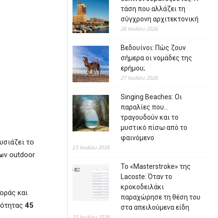
τάση που αλλάζει τη
σύγχρονη αρχιτεκτονική
28 Ιουλίου 2026
Βεδουίνοι: Πώς ζουν
σήμερα οι νομάδες της
ερήμου;
27 Ιουλίου 2026
Singing Beaches: Οι
παραλίες που…
τραγουδούν και το
μυστικό πίσω από το
φαινόμενο
υσιάζει το
23 Ιουλίου 2026
των outdoor
Το «Masterstroke» της
Lacoste: Όταν το
κροκοδειλάκι
οράς και
παραχώρησε τη θέση του
κότητας
45
στα απειλούμενα είδη
23 Ιουλίου 2026